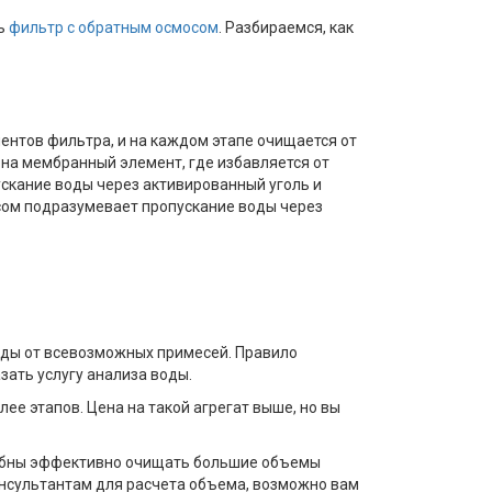
ть
фильтр с обратным осмосом
. Разбираемся, как
ентов фильтра, и на каждом этапе очищается от
 на мембранный элемент, где избавляется от
ускание воды через активированный уголь и
осом подразумевает пропускание воды через
оды от всевозможных примесей. Правило
азать услугу анализа воды.
ее этапов. Цена на такой агрегат выше, но вы
особны эффективно очищать большие объемы
консультантам для расчета объема, возможно вам