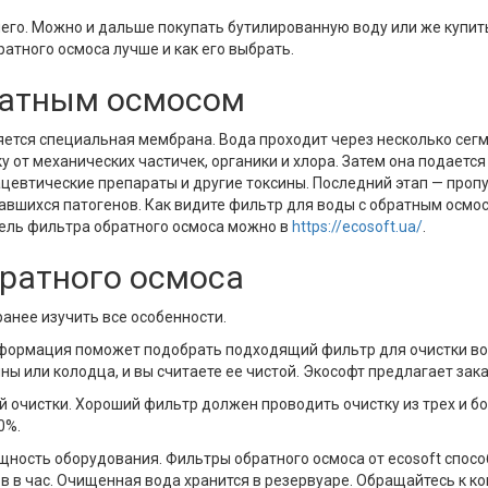
его. Можно и дальше покупать бутилированную воду или же купи
ратного осмоса лучше и как его выбрать.
братным осмосом
ется специальная мембрана. Вода проходит через несколько сегм
 от механических частичек, органики и хлора. Затем она подается
цевтические препараты и другие токсины. Последний этап — проп
тавшихся патогенов. Как видите фильтр для воды с обратным осм
ель фильтра обратного осмоса можно в
https://ecosoft.ua/
.
братного осмоса
анее изучить все особенности.
информация поможет подобрать подходящий фильтр для очистки в
ны или колодца, и вы считаете ее чистой. Экософт предлагает зак
 очистки. Хороший фильтр должен проводить очистку из трех и бол
00%.
ощность оборудования. Фильтры обратного осмоса от ecosoft сп
ов в час. Очищенная вода хранится в резервуаре. Обращайтесь к 