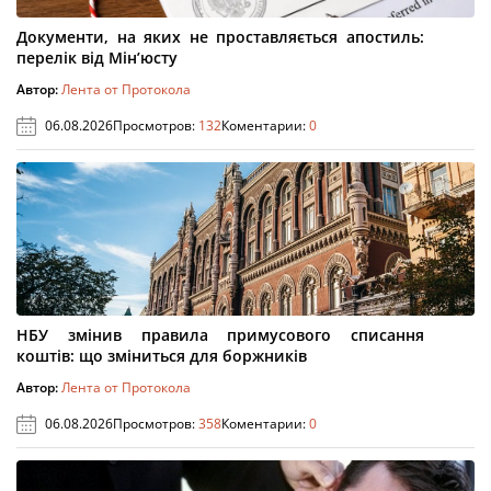
Документи, на яких не проставляється апостиль:
перелік від Мін’юсту
Автор:
Лента от Протокола
06.08.2026
Просмотров:
132
Коментарии:
0
НБУ змінив правила примусового списання
коштів: що зміниться для боржників
Автор:
Лента от Протокола
06.08.2026
Просмотров:
358
Коментарии:
0