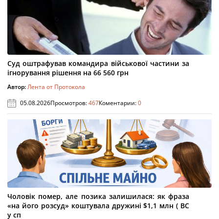
Суд оштрафував командира військової частини за
ігнорування рішення на 66 560 грн
Автор:
Лента от Протокола
05.08.2026
Просмотров:
467
Коментарии:
0
Чоловік помер, але позика залишилася: як фраза
«на його розсуд» коштувала дружині $1,1 млн ( ВС
у сп