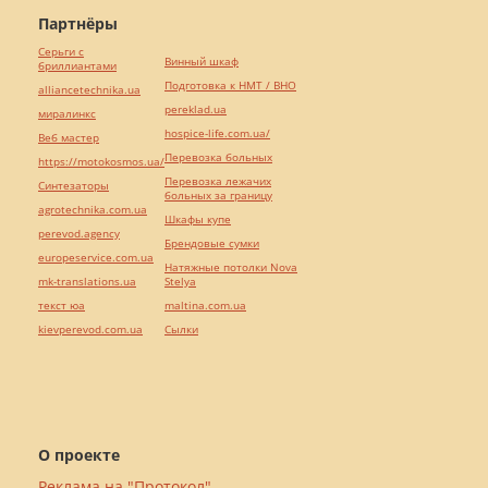
Партнёры
Серьги с
Винный шкаф
бриллиантами
Подготовка к НМТ / ВНО
alliancetechnika.ua
pereklad.ua
миралинкс
hospice-life.com.ua/
Веб мастер
Перевозка больных
https://motokosmos.ua/
Перевозка лежачих
Синтезаторы
больных за границу
agrotechnika.com.ua
Шкафы купе
perevod.agency
Брендовые сумки
europeservice.com.ua
Натяжные потолки Nova
mk-translations.ua
Stelya
текст юа
maltina.com.ua
kievperevod.com.ua
Cылки
О проекте
Реклама на "Протокол"