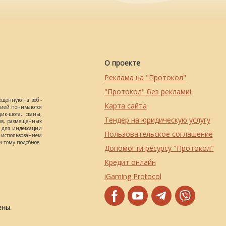
О проекте
Реклама на "Протокол"
"Протокол" без реклами!
ещенную на веб -
Карта сайта
ацией понимаются
ик-шота, сканы,
Тендер на юридическую услугу
ов, размещенных
о для индексации
Пользовательское соглашение
использованием
 тому подобное.
Допомогти ресурсу "Протокол"
Кредит онлайн
iGaming Protocol
ены.