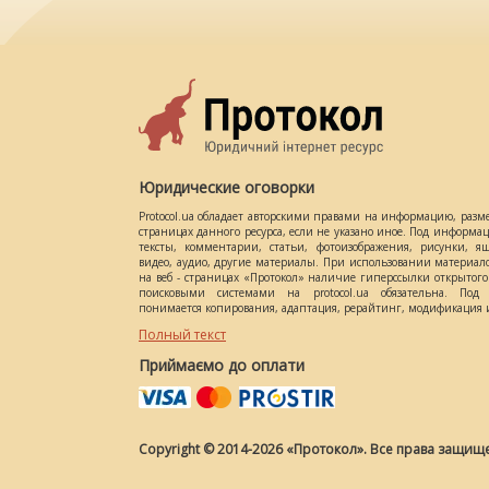
Юридические оговорки
Protocol.ua обладает авторскими правами на информацию, разм
страницах данного ресурса, если не указано иное. Под информ
тексты, комментарии, статьи, фотоизображения, рисунки, ящ
видео, аудио, другие материалы. При использовании материал
на веб - страницах «Протокол» наличие гиперссылки открытог
поисковыми системами на protocol.ua обязательна. Под 
понимается копирования, адаптация, рерайтинг, модификация и
Полный текст
Приймаємо до оплати
Copyright © 2014-2026 «Протокол». Все права защищ