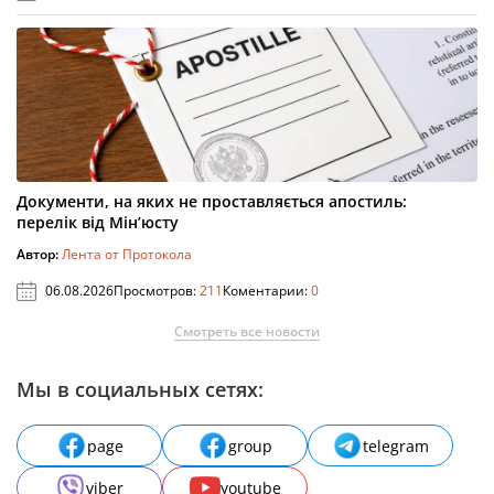
Документи, на яких не проставляється апостиль:
перелік від Мін’юсту
Автор:
Лента от Протокола
06.08.2026
Просмотров:
211
Коментарии:
0
Смотреть все новости
Мы в социальных сетях:
page
group
telegram
viber
youtube