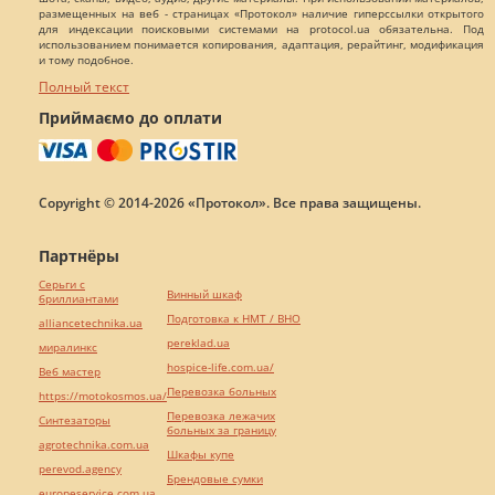
размещенных на веб - страницах «Протокол» наличие гиперссылки открытого
для индексации поисковыми системами на protocol.ua обязательна. Под
использованием понимается копирования, адаптация, рерайтинг, модификация
и тому подобное.
Полный текст
Приймаємо до оплати
Copyright © 2014-2026 «Протокол». Все права защищены.
Партнёры
Серьги с
Винный шкаф
бриллиантами
Подготовка к НМТ / ВНО
alliancetechnika.ua
pereklad.ua
миралинкс
hospice-life.com.ua/
Веб мастер
Перевозка больных
https://motokosmos.ua/
Перевозка лежачих
Синтезаторы
больных за границу
agrotechnika.com.ua
Шкафы купе
perevod.agency
Брендовые сумки
europeservice.com.ua