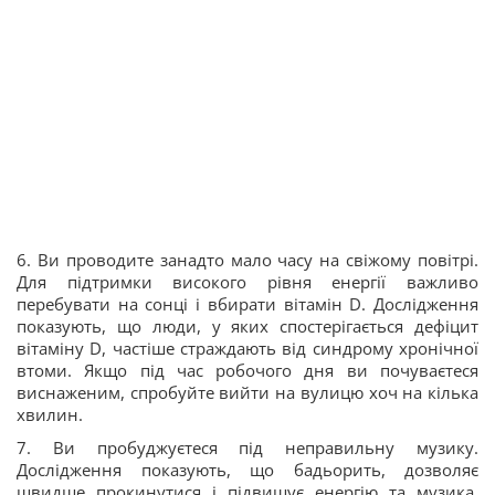
6. Ви проводите занадто мало часу на свіжому повітрі.
Для підтримки високого рівня енергії важливо
перебувати на сонці і вбирати вітамін D. Дослідження
показують, що люди, у яких спостерігається дефіцит
вітаміну D, частіше страждають від синдрому хронічної
втоми. Якщо під час робочого дня ви почуваєтеся
виснаженим, спробуйте вийти на вулицю хоч на кілька
хвилин.
7. Ви пробуджуєтеся під неправильну музику.
Дослідження показують, що бадьорить, дозволяє
швидше прокинутися і підвищує енергію та музика,