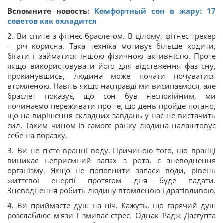
Вспомните новость:
Комфортный сон в жару: 17
советов как охладится
2. Ви спите з фітнес-браслетом. В цілому, фітнес-трекер
– річ корисна. Така техніка мотивує більше ходити,
бігати і займатися іншою фізичною активністю. Проте
якщо використовувати його для відстеження фаз сну,
прокинувшись, людина може почати почуватися
втомленою. Навіть якщо насправді ми висипаємося, але
браслет показує, що сон був неспокійним, ми
починаємо переживати про те, що день пройде погано,
що на вирішення складних завдань у нас не вистачить
сил. Таким чином із самого ранку людина налаштовує
себе на поразку.
3. Ви не п'єте вранці воду. Причиною того, що вранці
виникає неприємний запах з рота, є зневоднення
організму. Якщо не поповнити запаси води, рівень
життєвої енергії протягом дня буде падати.
Зневоднення робить людину втомленою і дратівливою.
4. Ви приймаєте душ на ніч. Кажуть, що гарячий душ
розслаблює м'язи і змиває стрес. Однак Радж Дасгупта