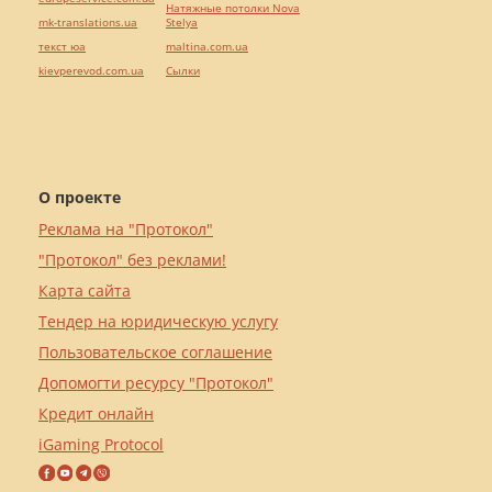
Натяжные потолки Nova
mk-translations.ua
Stelya
текст юа
maltina.com.ua
kievperevod.com.ua
Cылки
О проекте
Реклама на "Протокол"
"Протокол" без реклами!
Карта сайта
Тендер на юридическую услугу
Пользовательское соглашение
Допомогти ресурсу "Протокол"
Кредит онлайн
iGaming Protocol