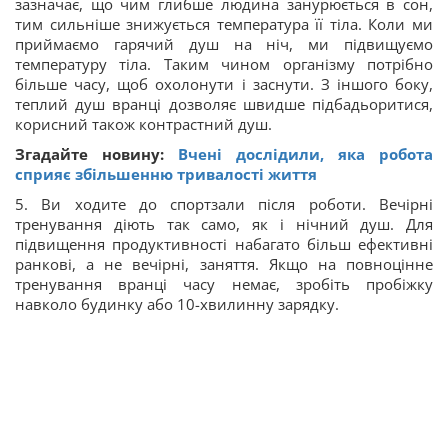
зазначає, що чим глибше людина занурюється в сон,
тим сильніше знижується температура її тіла. Коли ми
приймаємо гарячий душ на ніч, ми підвищуємо
температуру тіла. Таким чином організму потрібно
більше часу, щоб охолонути і заснути. З іншого боку,
теплий душ вранці дозволяє швидше підбадьоритися,
корисний також контрастний душ.
Згадайте новину:
Вчені дослідили, яка робота
сприяє збiльшенню тривалостi життя
5. Ви ходите до спортзали після роботи. Вечірні
тренування діють так само, як і нічний душ. Для
підвищення продуктивності набагато більш ефективні
ранкові, а не вечірні, заняття. Якщо на повноцінне
тренування вранці часу немає, зробіть пробіжку
навколо будинку або 10-хвилинну зарядку.