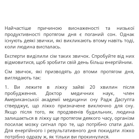
Найчастіше причиною виснаженості та низької
продуктивності протягом дня є поганий сон. Однак
існують деякі звички, які викликають втому навіть тоді,
коли людина виспалась.
Експерти виділили сім таких звичок. Спробуйте від них
відмовитися, щоб зробити свій день більш енергійним.
Сім звичок, які призводять до втоми протягом дня,
виглядають так:
1. Ви лежите в ліжку зайві 20 хвилин після
пробудження. Доктор медичних наук, член
Американської академії медицини сну Радж Дасгупта
стверджує, що ліжко призначене виключно для сну.
Якщо після того, як продзвенів будильник, людина
залишається в ліжку ще протягом деякого часу, організм
посилає мозку сигнал про те, що потрібно спати далі.
Для енергійного і результативного дня покидати ліжко
потрібно одразу ж, як тільки ви прокинулися.