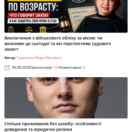
Виключення з військового обліку за віком: чи
можливо це сьогодні та які перспективи судового
захист
Автор:
Тарасенко Вера Юрьевна
06.08.2026
Просмотров:
165
Коментарии:
0
Спільне проживання без шлюбу: особливості
доведення та юридичні ризики