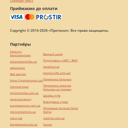
Полный текст
Приймаємо до оплати
Copyright © 2014-2026 «Протокол». Все права защищены.
Партнёры
Серьги с
Винный шкаф
бриллиантами
Подготовка к НМТ / ВНО
alliancetechnika.ua
pereklad.ua
миралинкс
hospice-life.com.ua/
Веб мастер
Перевозка больных
https://motokosmos.ua/
Перевозка лежачих
Синтезаторы
больных за границу
agrotechnika.com.ua
Шкафы купе
perevod.agency
Брендовые сумки
europeservice.com.ua
Натяжные потолки Nova
mk-translations.ua
Stelya
текст юа
maltina.com.ua
kievperevod.com.ua
Cылки