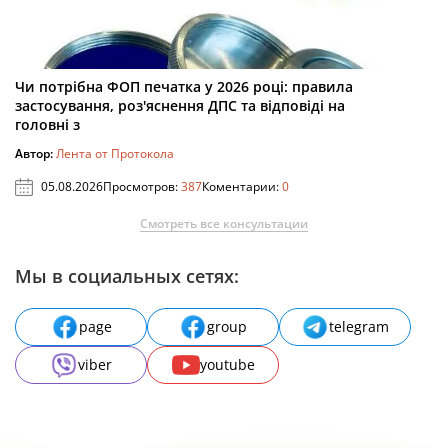
Чи потрібна ФОП печатка у 2026 році: правила
застосування, роз'яснення ДПС та відповіді на
головні з
Автор:
Лента от Протокола
05.08.2026
Просмотров:
387
Коментарии:
0
Смотреть все консультации
Мы в социальных сетях:
page
group
telegram
viber
youtube