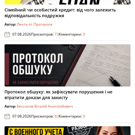
Сімейний чи особистий кредит: від чого залежить
відповідальність подружжя
Автор:
Лента от Протокола
07.08.2026
Просмотров:
73
Коментарии:
0
Протокол обшуку: як зафіксувати порушення і не
втратити докази для захисту
Автор:
Бессонов Віталій Анатолійович
07.08.2026
Просмотров:
63
Коментарии:
0