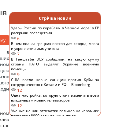
ІВ
Стрічка новин
Удары России по кораблям в Черном море: в FP
раскрыли последствия
6
аму
В чем польза грецких орехов для сердца, мозга
и укрепления иммунитета
ів в
7
іших
В Генштабе ВСУ сообщили, на какую сумму
оном
страны НАТО выделят Украине военную
помощь
ищою
9
язок
США ввели новые санкции против Кубы за
шого
сотрудничество с Китаем и РФ, – Bloomberg
коди
12
Одна настройка, которую стоит изменить всем
владельцам новых телевизоров
12
Ученые нашли отпечатки пальцев на керамике
оном
возрастом 8000 лет: что их удивило
жава
13
стає
Украина ставит Путина на предвыборные часы,
- Newsweek
12