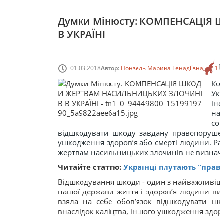
Думки Мінюсту: КОМПЕНСАЦІ
В УКРАЇНІ
01.03.2018
Автор:
Понзель Марина Генадіївна
1
К
Ук
ін
на
со
відшкодувати шкоду завдану правопорушен
ушкодження здоров’я або смерті людини. Ра
жертвам насильницьких злочинів не визнач
Читайте статтю:
Українці плутають "пра
Відшкодування шкоди - один з найважливіш
нашої держави життя і здоров’я людини в
взяла на себе обов’язок відшкодувати 
внаслідок каліцтва, іншого ушкодження здо