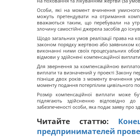
на поховання та лікуванням жертви (за умо
Особи, які на момент вчинення умисног
можуть претендувати на отримання компе
вважаються таким, що перебували на утр
злочину самостійні джерела засобів до існу
Щодо загальних умов реалізації права на к
законом порядку жертвою або заявником к
виконанні ними своїх процесуальних обов’
відмови у здійснені компенсаційної виплати
Для звернення за компенсаційною виплато
виплати та визначений у проекті Закону пер
пізніше двох років з моменту вчинення ум
моменту подання потерпілим цивільного по
Розмір компенсаційної виплати може б
підлягають здійсненню відповідно до 
забезпеченості особи, яка подає заяву про 
Читайте статтю:
Коне
предпринимателей пров