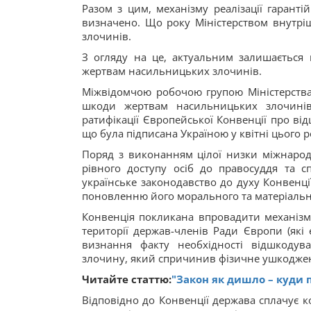
Разом з цим, механізму реалізації гаран
визначено. Що року Міністерством внутрішн
злочинів.
З огляду на це, актуальним залишається
жертвам насильницьких злочинів.
Міжвідомчою робочою групою Міністерства
шкоди жертвам насильницьких злочинів"
ратифікації Європейської Конвенції про ві
що була підписана Україною у квітні цього р
Поряд з виконанням цілої низки міжнародн
рівного доступу осіб до правосуддя та с
українське законодавство до духу Конвенції
поновленню його морального та матеріальн
Конвенція покликана впровадити механізм 
території держав-членів Ради Європи (які
визнання факту необхідності відшкодув
злочину, який спричинив фізичне ушкоджен
Читайте статтю:
"Закон як дишло – куди п
Відповідно до Конвенції держава сплачує 