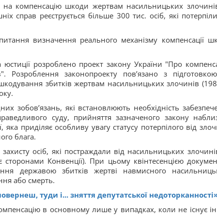
тій на компенсацію шкоди жертвам насильницьких злочині
іх справ реєструється більше 300 тис. осіб, які потерпіли
 питання визначення реального механізму компенсації ш
 юстиції розроблено проект закону України "Про компенс
. Розроблення законопроекту пов’язано з підготовко
дшкодування збитків жертвам насильницьких злочинів (1983
оку.
их зобов’язань, які встановлюють необхідність забезпеч
праведливого суду, прийняття зазначеного закону набли
, яка приділяє особливу увагу статусу потерпілого від злоч
ого блага.
захисту осіб, які постраждали від насильницьких злочині
 є сторонами Конвенції). При цьому квінтесенцією докумен
ання державою збитків жертві навмисного насильниць
ня або смерть.
овернеш, туди і... зняття депутатської недоторканності»
компенсацію в основному лише у випадках, коли не існує і