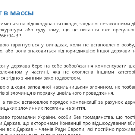
т в массы
тиметься на відшкодування шкоди, завданої незаконними д
прокуратури або суду тому, що це питання вже врегульо
266/94-ВР.
вою гарантується у випадках, коли не встановлено особу
, або вона знаходиться під юрисдикцією іншої держави т
кону держава бере на себе зобов’язання компенсувати шк
лочином у частині, яка не охоплена іншими категор
ься згідно з чинним законодавством.
вою шкоди, заподіяної насильницьким злочином, не позба
тів зі злочинця в порядку цивільного провадження.
, а також встановлює порядок компенсації за рахунок дер
ницьких злочинних посягань на життя.
раво громадяни України, особи без громадянства, що пост
и Держав, що є сторонами Конвенції про відшкодування зби
и всіх Держав – членів Ради Європи, які постійно прожив