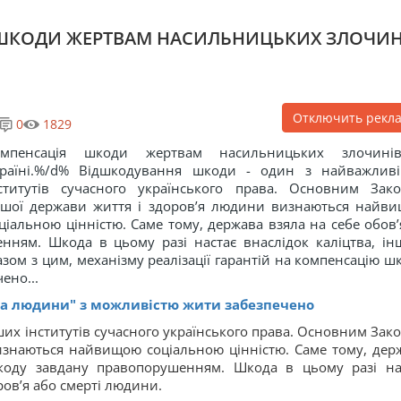
Я ШКОДИ ЖЕРТВАМ НАСИЛЬНИЦЬКИХ ЗЛОЧИН
Отключить рекл
0
1829
омпенсація шкоди жертвам насильницьких злочин
раїні.
%/d% Відшкодування шкоди - один з найважлив
ститутів сучасного українського права. Основним Зак
шої держави життя і здоров’я людини визнаються найв
ціальною цінністю. Саме тому, держава взяла на себе обов’
ням. Шкода в цьому разі настає внаслідок каліцтва, ін
зом з цим, механізму реалізації гарантій на компенсацію ш
ено...
ва людини" з можливістю жити забезпечено
их інститутів сучасного українського права. Основним Зак
изнаються найвищою соціальною цінністю. Саме тому, дер
шкоду завдану правопорушенням. Шкода в цьому разі на
ров’я або смерті людини.