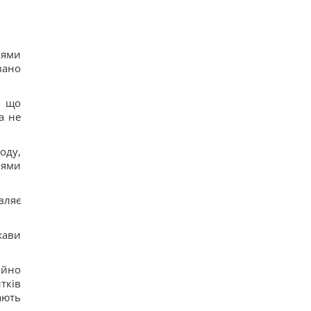
іями
вано
, що
а не
оду,
іями
вляє
жави
ійно
тків
ають