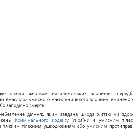
цію шкоди жертвам насильницьких злочинів" передб
ли внаслідок умисного насильницького злочину, вчиненог
або заподіяно смерть.
небезпечне діяння), яким завдана шкода життю чи здор
ложень
Кримінального кодексу
України є умисним тіле
им тяжким тілесним ушкодженням або умисним протипра