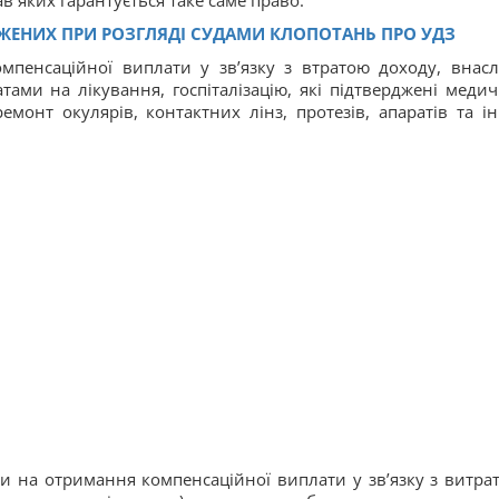
в яких гарантується таке саме право.
ЖЕНИХ ПРИ РОЗГЛЯДІ СУДАМИ КЛОПОТАНЬ ПРО УДЗ
пенсаційної виплати у зв’язку з втратою доходу, внасл
ами на лікування, госпіталізацію, які підтверджені меди
емонт окулярів, контактних лінз, протезів, апаратів та і
и на отримання компенсаційної виплати у зв’язку з витра