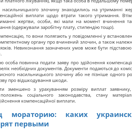
ви платного лікування), якщо така особа в подальшому поме
о насильницького злочину знаходились на утриманні же
нсаційної виплати щодо втрати такого утримання. Втім
иманні жертви, особи, які мали на момент вчинення та
вання (одержували заробітну плату, стипендію тощо).
омпенсацію, то вони полягають у повідомленні у встановле
омпетентному органу про вчинений злочин, а також належ
язків. Невиконання зазначених умов може бути підставою
.
ю особа повинна подати заяву про здійснення компенсаці
елік необхідних документів. Документи подаються до комісі
исного насильницького злочину або не пізніше одного ро
зву про відшкодування шкоди.
ути зменшено з урахуванням розміру виплат заявнику
положень соціального законодавства, стану матеріал
здійснення компенсаційної виплати.
ц мораторию: каких украинск
ерят первыми