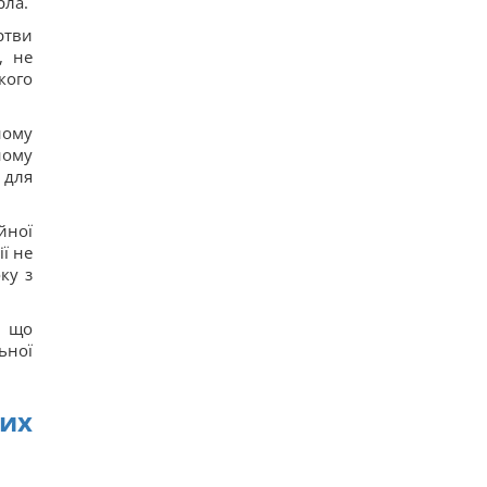
рла.
ртви
, не
кого
ному
ному
 для
йної
ї не
ку з
, що
ьної
их