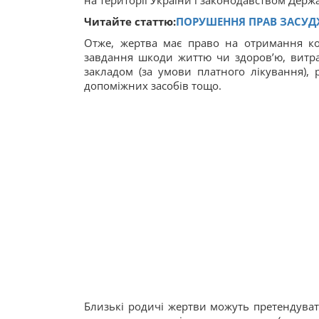
на території України і законодавством Держа
Читайте статтю:
ПОРУШЕННЯ ПРАВ ЗАСУД
Отже, жертва має право на отримання ком
завдання шкоди життю чи здоров’ю, витрат
закладом (за умови платного лікування), р
допоміжних засобів тощо.
Близькі родичі жертви можуть претендуват