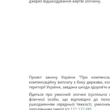
джерел відшкодування жертві злочину.
Проект закону України "Про компенса
компенсаційну виплату з боку держави, ко
території України, завдана шкода здоров’ю 
Йдеться про умисний злочин (суспільно 
фізичної особи, що відповідно до по
ушкодженням середньої тяжкості, умисн
заподіянням смерті (ст.
121
122
КК
).