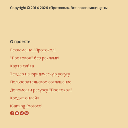
Copyright © 2014-2026 «Протокол». Все права защищены.
О проекте
Реклама на "Протокол"
"Протокол" без реклами!
Карта сайта
Тендер на юридическую услугу
Пользовательское соглашение
Допомогти ресурсу "Протокол"
Кредит онлайн
iGaming Protocol