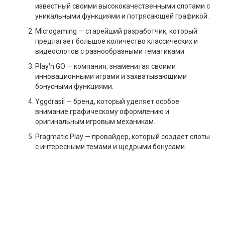
известный своими высококачественными слотами с
уникальными функциями и потрясающей графикой.
Microgaming — старейший разработчик, который
предлагает большое количество классических и
видеослотов с разнообразными тематиками.
Play'n GO — компания, знаменитая своими
инновационными играми и захватывающими
бонусными функциями.
Yggdrasil — бренд, который уделяет особое
внимание графическому оформлению и
оригинальным игровым механикам.
Pragmatic Play — провайдер, который создает слоты
с интересными темами и щедрыми бонусами.