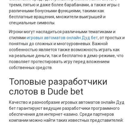
тремя, пятью и даже более барабанами, а также игры с
различными бонусными функциями, такими как
бесплатные вращения, множители выигрышей и
специальные символы.
Игроки могут насладиться различными тематиками и
стилями
игровых автоматов онлайн Дуд бет
, от простых и
понятных до сложных и многоуровневых. Важной
особенностью является также возможность играть как
на реальные деньги, так и бесплатно в демо-режиме, что
позволяет протестировать игру перед вложением
собственных средств.
Топовые разработчики
слотов в Dude bet
Качество и разнообразие игровых автоматов онлайн Дуд
бет гарантируют ведущие разработчики программного
обеспечения для интернет-казино. Среди партнеров
компании можно найти таких известных представителей: