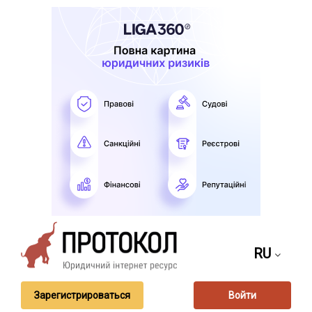
RU
Зарегистрироваться
Войти