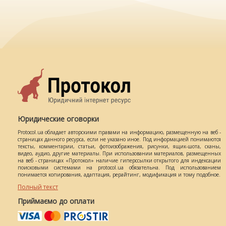
Юридические оговорки
Protocol.ua обладает авторскими правами на информацию, размещенную на веб -
страницах данного ресурса, если не указано иное. Под информацией понимаются
тексты, комментарии, статьи, фотоизображения, рисунки, ящик-шота, сканы,
видео, аудио, другие материалы. При использовании материалов, размещенных
на веб - страницах «Протокол» наличие гиперссылки открытого для индексации
поисковыми системами на protocol.ua обязательна. Под использованием
понимается копирования, адаптация, рерайтинг, модификация и тому подобное.
Полный текст
Приймаємо до оплати