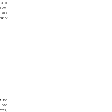
ми в
вом,
тата
янию
и по
ного
тся;