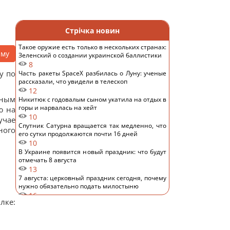
Стрічка новин
Такое оружие есть только в нескольких странах:
аму
Зеленский о создании украинской баллистики
8
у по
Часть ракеты SpaceX разбилась о Луну: ученые
рассказали, что увидели в телескоп
12
нным
Никитюк с годовалым сыном укатила на отдых в
горы и нарвалась на хейт
ю на
10
учае
Спутник Сатурна вращается так медленно, что
ного
его сутки продолжаются почти 16 дней
10
В Украине появится новый праздник: что будут
отмечать 8 августа
13
7 августа: церковный праздник сегодня, почему
нужно обязательно подать милостыню
16
ке:
Нацбанк ослабил гривню: официальный курс
валют на пятницу
10