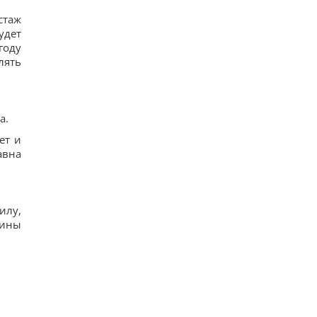
15
стаж
6 августа: церковный праздник сегодня, какая
примета в Яблочный Спас обещает счастье
удет
104
году
Овсянка против гранолы: диетологи
лять
рассказали, что лучше для контроля уровня
сахара в крови
17
Можно ли заваривать чайный пакетик дважды:
ответ экспертов
а.
17
ет и
Небольшая группа змей вторглась и захватила
целый остров: как им это удалось
авна
22
илу,
аины