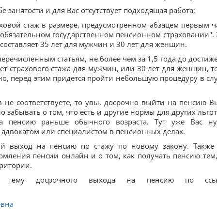
бе занятости и для Вас отсутствует подходящая работа;
ховой стаж в размере, предусмотренном абзацем первым ч
обязательном государственном пенсионном страховании". 
оставляет 35 лет для мужчин и 30 лет для женщин.
еречисленным статьям, не более чем за 1,5 года до достиж
лет страхового стажа для мужчин, или 30 лет для женщин, т
о, перед этим придется пройти небольшую процедуру в сл
в не соответствуете, то увы, досрочно выйти на пенсию В
о забывать о том, что есть и другие нормы для других льго
на пенсию раньше обычного возраста. Тут уже Вас н
 адвокатом или специалистом в пенсионных делах.
ный выход на пенсию по стажу по новому закону. Также
мления пенсии онлайн и о том, как получать пенсию тем,
ритории.
 тему досрочного выхода на пенсию по ссыл
евна