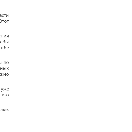
асти
Этот
ения
о Вы
ужбе
ы по
тных
ужно
 уже
 кто
ке: