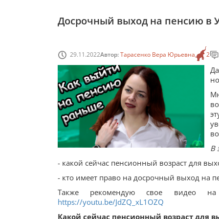
Досрочный выход на пенсию в 
29.11.2022
Автор:
Тарасенко Вера Юрьевна
2
Да
но
М
во
э
ув
во
В 
- какой сейчас пенсионный возраст для вых
- кто имеет право на досрочный выход на п
Также рекомендую свое видео на
https://youtu.be/JdZQ_xL1OZQ
Какой сейчас пенсионный возраст для в