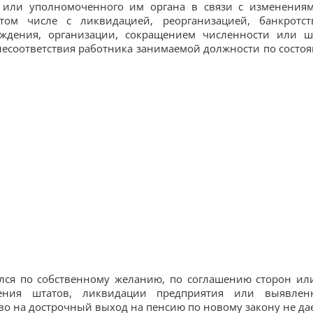
 или уполномоченного им органа в связи с изменения
том числе с ликвидацией, реорганизацией, банкротст
ждения, организации, сокращением численности или ш
несоответствия работника занимаемой должности по состо
ился по собственному желанию, по соглашению сторон ил
ения штатов, ликвидации предприятия или выявлен
во на дострочный выход на пенсию по новому закону не дае