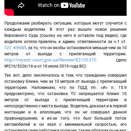
Продолжаем разбирать ситуации, которые могут случится с 
каждым водителем. В этот раз вышло новое решение 
Верховного Суда (ссылку на него я оставлю под видео), где 
водителя хотели привлечь к админ. ответвенности за ч.1 ст.
121 
КУпАП
, за то, что он якобы остановился меньше чем за 10 
метров от выезда с прилегающей территории. 
http://reyestr.court.gov.ua/Review/83105370
(дело 
№216/5226/16-а от 18 июля 2019 года ВС) 
Так вот, дело заключалось в том, что гражданин совершил 
остановку ближе, чем за 10 метров от выезда с прилегающей 
территории. Напоминаю, что по ПДД пп. «И» п. 15.9 
предусмотрено, что остановка ТС запрещается ближе 10 
метров от выезда с прилегающей территории и 
непосредственно с места выезда. Водитель доказал и в первой 
инстанции и в апелляции, что он не совершал данное 
правонарушение, и из-за того, что был большой поток 
автомобилей и он ехал с минимальной скоростью, его 
остановили сами работники полиции, таким образом он не мог 