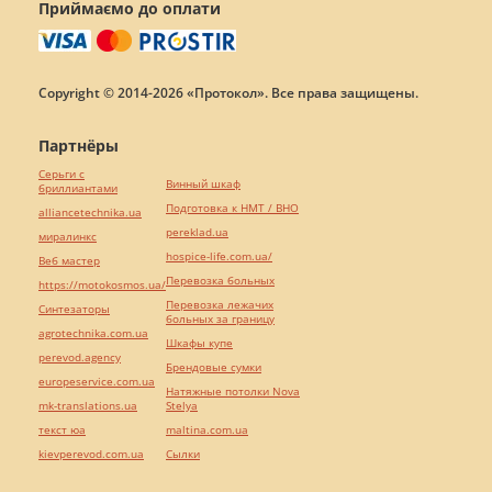
Приймаємо до оплати
Copyright © 2014-2026 «Протокол». Все права защищены.
Партнёры
Серьги с
Винный шкаф
бриллиантами
Подготовка к НМТ / ВНО
alliancetechnika.ua
pereklad.ua
миралинкс
hospice-life.com.ua/
Веб мастер
Перевозка больных
https://motokosmos.ua/
Перевозка лежачих
Синтезаторы
больных за границу
agrotechnika.com.ua
Шкафы купе
perevod.agency
Брендовые сумки
europeservice.com.ua
Натяжные потолки Nova
mk-translations.ua
Stelya
текст юа
maltina.com.ua
kievperevod.com.ua
Cылки