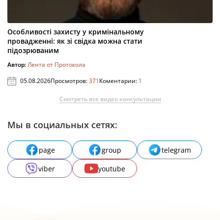
Особливості захисту у кримінальному
провадженні: як зі свідка можна стати
підозрюваним
Автор:
Лента от Протокола
05.08.2026
Просмотров:
371
Коментарии:
1
Смотреть все видео консультации
Мы в социальных сетях:
page
group
telegram
viber
youtube