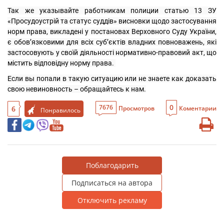
Так же указывайте работникам полиции статью 13 ЗУ 
«Просудоустрій та статус суддів» висновки щодо застосування 
норм права, викладені у постановах Верховного Суду України, 
є обов’язковими для всіх суб’єктів владних повноважень, які 
застосовують у своїй діяльності нормативно-правовий акт, що 
містить відповідну норму права. 
Если вы попали в такую ситуацию или не знаете как доказать 
свою невиновность – обращайтесь к нам.
0
7676
6
Просмотров
Коментарии
Понравилось
Поблагодарить
Подписаться на автора
Отключить рекламу