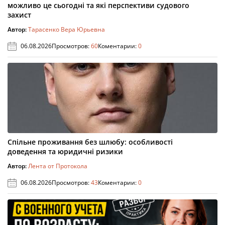
можливо це сьогодні та які перспективи судового
захист
Автор:
Тарасенко Вера Юрьевна
06.08.2026
Просмотров:
60
Коментарии:
0
Спільне проживання без шлюбу: особливості
доведення та юридичні ризики
Автор:
Лента от Протокола
06.08.2026
Просмотров:
43
Коментарии:
0