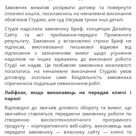
Замовник вимагав розірвати договір та повернути
сплачені кошти, посилаючись на неналежне виконання
обов’язків Студією, але суд з’ясував трохи інші деталі.
Студія надіслала замовнику Бриф, концепцію Дизайну
Сайту та акт приймання-передачі Проміжного
результату. Замовник у встановлені строки Бриф не
підписав, вмотивованої письмової відмови від
підписання з зазначенням вимог щодо усунення
недоліків чи інших зауважень до виконаної роботи
Студії не надав. Це позбавляє замовника можливості
посилатись на неналежне виконання Студією умов
договору, оскільки саме бездіяльність замовника
спричинила подальше невиконання робіт.
Лайфхак, якщо виконавець не передав ключі і
паролі
Відповідно до звичаїв ділового обороту та вимог, що
звичайно ставляться, передаючи замовнику роботи по
створенню високотехнологічного програмного
продукту – корпоративного веб-сайту, виконавець має
передати замовнику — власнику сайту — ключі та