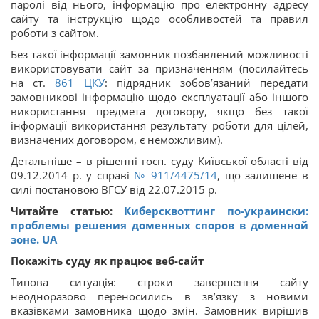
паролі від нього, інформацію про електронну адресу
сайту та інструкцію щодо особливостей та правил
роботи з сайтом.
Без такої інформації замовник позбавлений можливості
використовувати сайт за призначенням (посилайтесь
на ст.
861
ЦКУ
: підрядник зобов’язаний передати
замовникові інформацію щодо експлуатації або іншого
використання предмета договору, якщо без такої
інформації використання результату роботи для цілей,
визначених договором, є неможливим).
Детальніше – в рішенні госп. суду Київської області від
09.12.2014 р. у справі
№ 911/4475/14
, що залишене в
силі постановою ВГСУ від 22.07.2015 р.
Читайте статью:
Киберсквоттинг по-украински:
проблемы решения доменных споров в доменной
зоне. UA
Покажіть суду як працює веб-сайт
Типова ситуація: строки завершення сайту
неодноразово переносились в зв’язку з новими
вказівками замовника щодо змін. Замовник вирішив