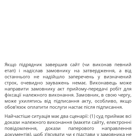
Якщо підрядник завершив сайт (чи виконав певний
етап) і надіслав замовнику на затвердження, а від
останнього не надійшло заперечень у визначений
строк, очевидно зауважень немає. Виконавець може
направити замовнику акт прийому-передачі робіт для
фіксації належного виконання. Замовник, в свою чергу,
може ухилятись від підписання акту, особливо, якщо
обов’язок оплатити послуги настає після підписання.
Найчастіше ситуація має два сценарії: (1) суд приймає всі
докази належного виконання (макети сайту, електронні
повідомлення, докази паперового направлення
документів), щоб з’ясувати чи є підстави у замовника не