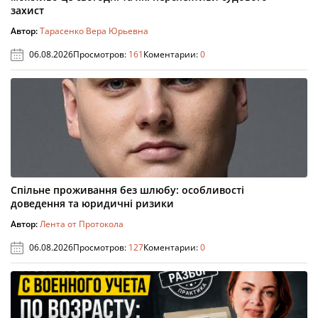
захист
Автор:
Тарасенко Вера Юрьевна
06.08.2026
Просмотров:
161
Коментарии:
0
Спільне проживання без шлюбу: особливості
доведення та юридичні ризики
Автор:
Лента от Протокола
06.08.2026
Просмотров:
127
Коментарии:
0