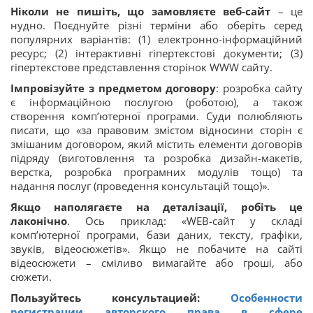
Ніколи не пишіть, що замовляєте веб-сайт
– це
нудно. Поєднуйте різні терміни або оберіть серед
популярних варіантів: (1) електронно-інформаційний
ресурс; (2) інтерактивні гіпертекстові документи; (3)
гіпертекстове представлення сторінок WWW сайту.
Імпровізуйте з предметом договору
: розробка сайту
є інформаційною послугою (роботою), а також
створення комп’ютерної програми. Суди полюбляють
писати, що «за правовим змістом відносини сторін є
змішаним договором, який містить елементи договорів
підряду (виготовлення та розробка дизайн-макетів,
верстка, розробка програмних модулів тощо) та
надання послуг (проведення консультацій тощо)».
Якщо наполягаєте на деталізації, робіть це
лаконічно
. Ось приклад: «WЕВ-сайт у складі
комп’ютерної програми, бази даних, тексту, графіки,
звуків, відеосюжетів». Якщо не побачите на сайті
відеосюжети – сміливо вимагайте або гроші, або
сюжети.
Пользуйтесь консультацией:
Особенности
регистрации авторского права в сфере