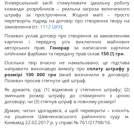
Універсальний засіб стимулювати ідеальну роботу
команди розробників – реальна загроза величезного
штрафу за прострочення. Жодної магії – просто
перетворіть підряд на договір про створення твору на
замовлення (ст.
1112
ЦКУ
).
Позивач уклав договір про створення за замовленням
картини і передачу усіх виключних майнових
авторських прав.
Гонорар
за написання картини
олійними фарбами та передачу прав склав
150 (!) грн
.
Оскільки твір вчасно не намальовано, це підстава
направити виконавцю вимогу про
сплату штрафу
у
розмірі 100 000 грн
(який визначили в договорі).
Позивач просив стягнути цей штраф.
Як думаєте, суд: (1) відмовив у стягненні штрафу; (2)
зменшив розмір штрафу до співмірного з ціною
договору; чи (3) стягнув штраф в повному розмірі?
Думаю, читач здогадався, а щоб перевірити – клікніть
на рішення Шевченківського районного суду м.
Києвавід 22.02.2017 р. у справі № 761/21798/16.