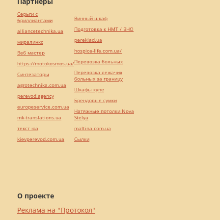
Партнёры
Серьги с
Винный шкаф
бриллиантами
Подготовка к НМТ / ВНО
alliancetechnika.ua
pereklad.ua
миралинкс
hospice-life.com.ua/
Веб мастер
Перевозка больных
https://motokosmos.ua/
Перевозка лежачих
Синтезаторы
больных за границу
agrotechnika.com.ua
Шкафы купе
perevod.agency
Брендовые сумки
europeservice.com.ua
Натяжные потолки Nova
mk-translations.ua
Stelya
текст юа
maltina.com.ua
kievperevod.com.ua
Cылки
О проекте
Реклама на "Протокол"