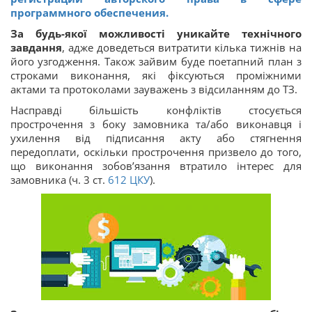
программного обеспечения.
За будь-якої можливості уникайте технічного
завдання
, адже доведеться витратити кілька тижнів на
його узгодження. Також зайвим буде поетапний план з
строками виконання, які фіксуються проміжними
актами та протоколами зауважень з відсиланням до ТЗ.
Насправді більшість конфліктів стосується
прострочення з боку замовника та/або виконавця і
ухилення від підписання акту або стягнення
передоплати, оскільки прострочення призвело до того,
що виконання зобов’язання втратило інтерес для
замовника (ч. 3 ст.
612
ЦКУ
).