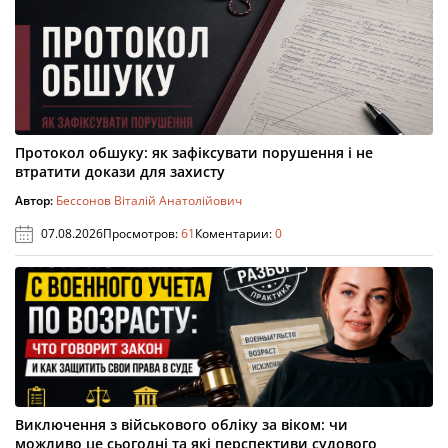
Протокол обшуку: як зафіксувати порушення і не
втратити докази для захисту
Автор:
Бессонов Віталій Анатолійович
07.08.2026
Просмотров:
61
Коментарии:
0
Виключення з військового обліку за віком: чи
можливо це сьогодні та які перспективи судового