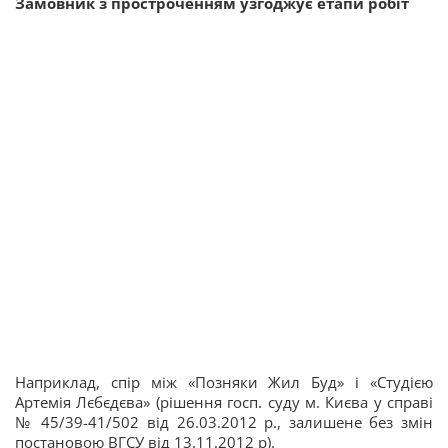
Замовник з простроченням узгоджує етапи робіт
Наприклад, спір між «Позняки Жил Буд» і «Студією
Артемія Лєбєдєва» (рішення госп. суду м. Києва у справі
№ 45/39-41/502 від 26.03.2012 р., залишене без змін
постановою ВГСУ від 13.11.2012 р).