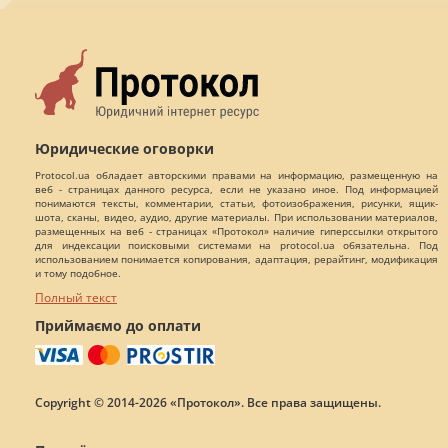
Юридические оговорки
Protocol.ua обладает авторскими правами на информацию, размещенную на
веб - страницах данного ресурса, если не указано иное. Под информацией
понимаются тексты, комментарии, статьи, фотоизображения, рисунки, ящик-
шота, сканы, видео, аудио, другие материалы. При использовании материалов,
размещенных на веб - страницах «Протокол» наличие гиперссылки открытого
для индексации поисковыми системами на protocol.ua обязательна. Под
использованием понимается копирования, адаптация, рерайтинг, модификация
и тому подобное.
Полный текст
Приймаємо до оплати
Copyright © 2014-2026 «Протокол». Все права защищены.