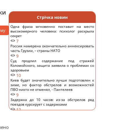
жи
Стрічка новин
Одна фраза мгновенно поставит на место
аму
высокомерного человека: психолог раскрыла
секрет
7
Россия намерена окончательно аннексировать
часть Грузии, – страны НАТО
9
Суд продлил содержание под стражей
Коломойского, защита заявила о проблемах со
здоровьем
10
Киев будет значительно лучше подготовлен к
зиме, но фактор обстрелов и возможностей
ПВО никто не отменял, - Пантелеев
9
Задержка до 10 часов: из-за обстрелов ряд
поездов курсирует с задержками
12
Бюджетный выбор: назван главный
автомобильный бестселлер в Европе
14
лено
Гороскоп на 8 августа: Львам - отдых, Козерогам