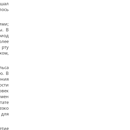
Путин может напасть на НАТО уже осенью:
ршал
разведка США опубликовала новый прогноз, -
лось
WSJ
20
Эксперт отключил одну настройку Android – и
ими;
смартфон перестал разряжаться ночью
ы. В
17
риод
Удары России по кораблям в Черном море: в FP
олее
раскрыли последствия
17
 рту
В чем польза грецких орехов для сердца, мозга
хом,
и укрепления иммунитета
16
В Генштабе ВСУ сообщили, на какую сумму
льса
страны НАТО выделят Украине военную
ю. В
помощь
ения
17
ости
овек
имен
тате
езко
 для
етие