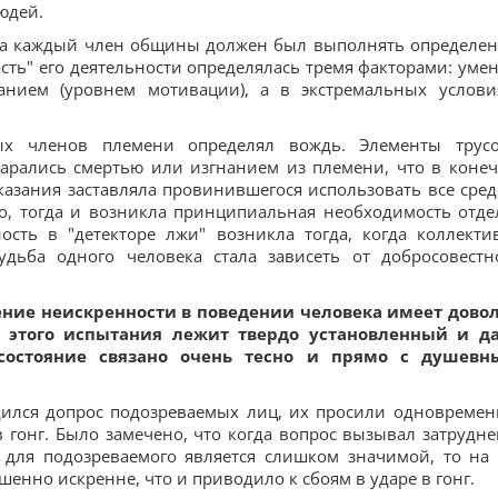
юдей.
гда каждый член общины должен был выполнять определе
сть" его деятельности определялась тремя факторами: уме
нием (уровнем мотивации), а в экстремальных услови
ных членов племени определял вождь. Элементы трусо
карались смертью или изгнанием из племени, что в коне
казания заставляла провинившегося использовать все сред
о, тогда и возникла принципиальная необходимость отде
ость в "детекторе лжи" возникла тогда, когда коллекти
судьба одного человека стала зависеть от добросовестн
ние неискренности в поведении человека имеет дово
 этого испытания лежит твердо установленный и д
 состояние связано очень тесно и прямо с душев
дился допрос подозреваемых лиц, их просили одновремен
 гонг. Было замечено, что когда вопрос вызывал затрудне
 для подозреваемого является слишком значимой, то на 
ршенно искренне, что и приводило к сбоям в ударе в гонг.