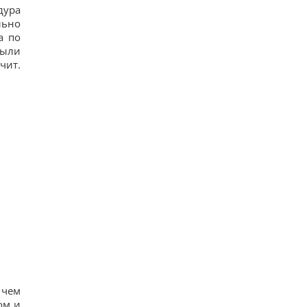
дура
льно
а по
были
чит.
 чем
ом и