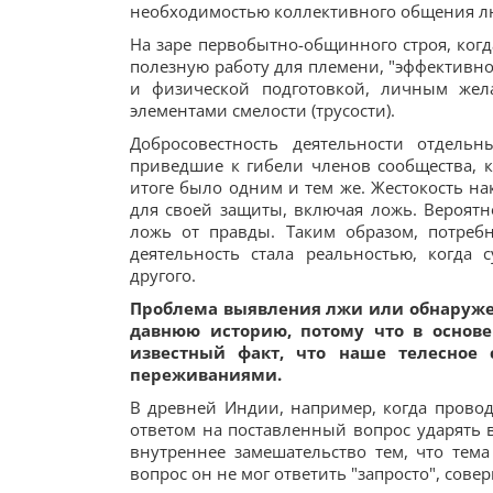
необходимостью коллективного общения л
На заре первобытно-общинного строя, ко
полезную работу для племени, "эффективно
и физической подготовкой, личным жела
элементами смелости (трусости).
Добросовестность деятельности отдель
приведшие к гибели членов сообщества, 
итоге было одним и тем же. Жестокость на
для своей защиты, включая ложь. Вероятн
ложь от правды. Таким образом, потребн
деятельность стала реальностью, когда 
другого.
Проблема выявления лжи или обнаруже
давнюю историю, потому что в основе
известный факт, что наше телесное
переживаниями.
В древней Индии, например, когда прово
ответом на поставленный вопрос ударять в
внутреннее замешательство тем, что тема
вопрос он не мог ответить "запросто", сове