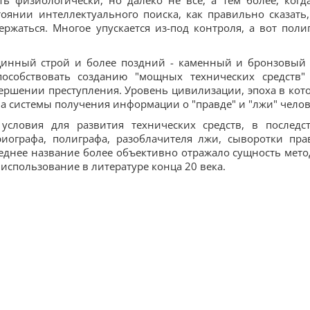
ь физиологически, но далеко не все, а тем более, когд
оянии интеллектуального поиска, как правильно сказать,
ржаться. Многое упускается из-под контроля, а вот поли
инный строй и более поздний - каменный и бронзовый 
особствовать созданию "мощных технических средств"
ершении преступления. Уровень цивилизации, эпоха в кот
на системы получения информации о "правде" и "лжи" челов
словия для развития технических средств, в последс
иографа, полиграфа, разоблачителя лжи, сыворотки пра
леднее название более объективно отражало сущность мето
использование в литературе конца 20 века.