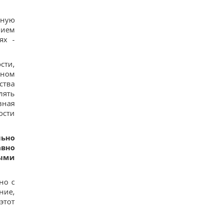
- встреча с родными
13
нную
В уголовном деле рынка "Столичный"
нием
материалами стали сообщения о поддержке
ях -
ВСУ, - СМИ
12
Навроцкий заявил о поддержке украинской
сти,
армии, но вспомнил о "флагах Бандеры"
чном
14
Украинцы высказали мнение, когда закончится
ства
война, - результаты опроса
лять
12
вная
Аппетитная творожная запеканка с рисом:
ости
старинный рецепт по-украински
13
Дантес показался с новой возлюбленной (фото)
льно
15
авно
Ryanair добавил еще больше рейсов в Марокко:
ными
сразу три из них – из Польши
17
Пустые грядки в августе - большая ошибка: что
но с
с ними сделать после сбора урожая
15
ние,
Ким Чен Ын с начала войны в Украине получил
этот
$22 миллиарда сверхприбыли, - Bloomberg
13