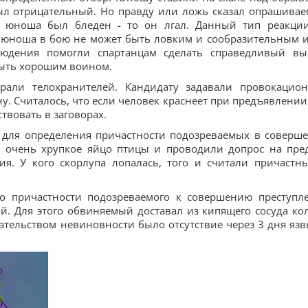
был отрицательный. Но правду или ложь сказал опрашива
ли юноша был бледен - то он лгал. Данный тип реакци
о юноша в бою не может быть ловким и сообразительным и
людения помогли спартанцам сделать справедливый вы
быть хорошим воином.
али телохранителей. Кандидату задавали провокацио
ну. Считалось, что если человек краснеет при предъявлении
твовать в заговорах.
 для определения причастности подозреваемых в соверш
и очень хрупкое яйцо птицы и проводили допрос на пре
я. У кого скорлупа лопалась, того и считали причастн
 о причастности подозреваемого к совершению преступл
. Для этого обвиняемый доставал из кипящего сосуда ко
зательством невиновности было отсутствие через 3 дня язв