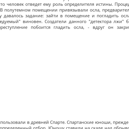
что человек отведет ему роль определителя истины. Проце
. В полутемном помещении привязывали осла, предварите
у давалось задание: зайти в помещение и погладить осл
следуемый" виновен. Создатели данного "детектора лжи" 
еступление побоится гладить осла, - вдруг он закри
пользовали в древней Спарте. Спартанские юноши, прежде
 определенный отбор. Юношу ставили на скале над обрыв