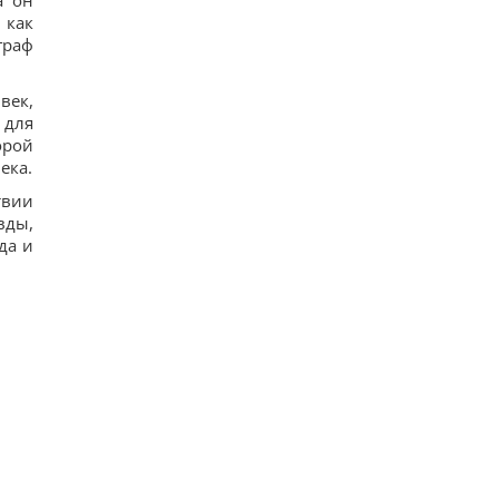
а он
 как
граф
век,
 для
орой
ека.
твии
вды,
да и