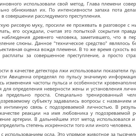
виновного использовали свой метод. Глава племени сове
льно обнюхивал их. По интенсивности запаха пота дела
 в совершении расследуемого преступления.
хую рисовую муку, просили ее прожевать в разговоре с н
лать, его осуждали, считая это попыткой сокрытия правд
 наблюдения древнего человека, заметившего, что в пе
еление слюны. Данное "техническое средство" являлось б
ективная оценка вождя племени. В то же время сухость во
расплаты за совершенное преступление, а просто стра
сти в качестве детектора лжи использовали показатели пу
ости Авиценна определял по пульсу значимую информаци
сь изменения частоты пульса и особенности кровенаполн
ся для определения неверности жены и установления личн
а предельно проста. Специально тренированный чел
дозреваемому субъекту задавались вопросы с названием 
в интимную связь с подозреваемой личностью. В резуль
 качестве реакции на имя любовника у подозреваемой р
ение артерии. В дальнейшем этот метод использовался и
определить степень искренности того или иного человека.
с использованием осла. Это упрямое животное за тысячел