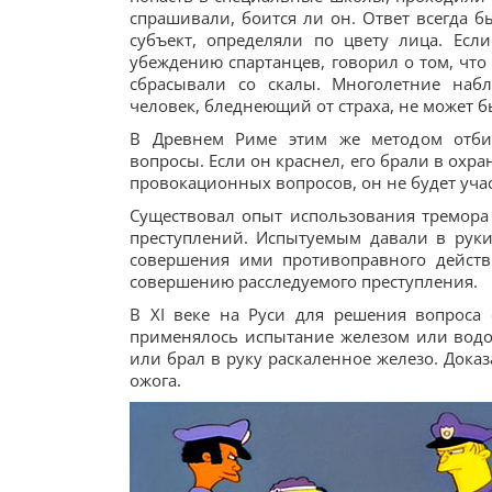
спрашивали, боится ли он. Ответ всегда 
субъект, определяли по цвету лица. Ес
убеждению спартанцев, говорил о том, чт
сбрасывали со скалы. Многолетние наб
человек, бледнеющий от страха, не может 
В Древнем Риме этим же методом отбир
вопросы. Если он краснел, его брали в охра
провокационных вопросов, он не будет учас
Существовал опыт использования тремора
преступлений. Испытуемым давали в рук
совершения ими противоправного действи
совершению расследуемого преступления.
В XI веке на Руси для решения вопроса
применялось испытание железом или водой
или брал в руку раскаленное железо. Дока
ожога.