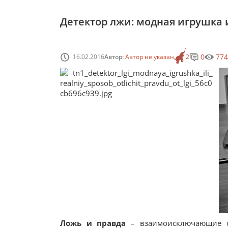
Детектор лжи: модная игрушка 
0
774
16.02.2016
Автор:
Автор не указан
2
Ложь и правда
– взаимоисключающие с