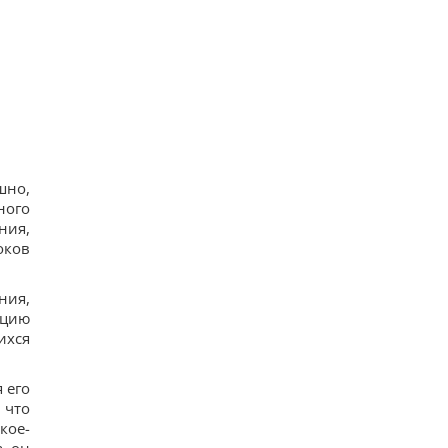
шно,
ного
ния,
оков
ния,
кцию
ихся
 его
 что
кое-