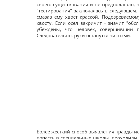
своего существования и не предполагало, 
"тестирования" заключалась в следующем
смазав ему хвост краской. Подозреваемом
хвосту. Если осел закричит - значит "об
убеждены, что человек, совершивший пр
Следовательно, руки останутся чистыми.
Более жесткий способ выявления правды ис
попасть в специальные школы, проходили