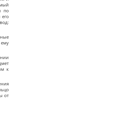
емый
и по
 его
вод:
нные
 ему
ении
дмет
ым к
ения
льцо
ы от