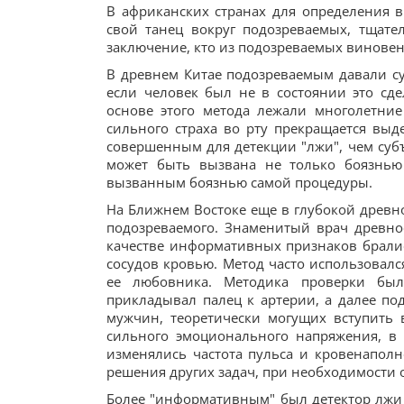
В африканских странах для определения 
свой танец вокруг подозреваемых, тщате
заключение, кто из подозреваемых виновен
В древнем Китае подозреваемым давали су
если человек был не в состоянии это сде
основе этого метода лежали многолетние
сильного страха во рту прекращается выд
совершенным для детекции "лжи", чем субъ
может быть вызвана не только боязнью 
вызванным боязнью самой процедуры.
На Ближнем Востоке еще в глубокой древно
подозреваемого. Знаменитый врач древн
качестве информативных признаков брали
сосудов кровью. Метод часто использовал
ее любовника. Методика проверки был
прикладывал палец к артерии, а далее по
мужчин, теоретически могущих вступить 
сильного эмоционального напряжения, в
изменялись частота пульса и кровенаполн
решения других задач, при необходимости 
Более "информативным" был детектор лжи 