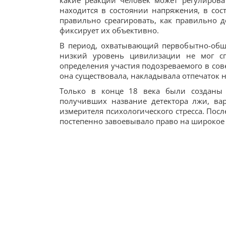
какие реакции человек может регулироват
находится в состоянии напряжения, в сост
правильно среагировать, как правильно де
фиксирует их объективно.
В период, охватывающий первобытно-общ
низкий уровень цивилизации не мог сп
определения участия подозреваемого в сов
она существовала, накладывала отпечаток 
Только в конце 18 века были созданы у
получивших название детектора лжи, вар
измерителя психологического стресса. Пос
постепенно завоевывало право на широкое 