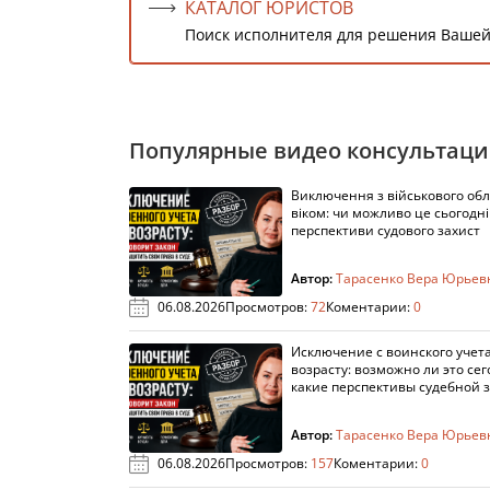
КАТАЛОГ ЮРИСТОВ
Поиск исполнителя для решения Вашей
Популярные видео консультац
Виключення з військового облі
віком: чи можливо це сьогодні 
перспективи судового захист
Автор:
Тарасенко Вера Юрьев
06.08.2026
Просмотров:
72
Коментарии:
0
Исключение с воинского учета
возрасту: возможно ли это сег
какие перспективы судебной 
Автор:
Тарасенко Вера Юрьев
06.08.2026
Просмотров:
157
Коментарии:
0