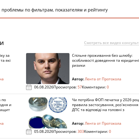
 проблемы по фильтрам, показателям и рейтингу
ии
Смотреть все видео консуль
ку за
Спільне проживання без шлюбу:
та які
особливості доведення та юридичні
ризики
на
Автор:
Лента от Протокола
06.08.2026
Просмотров:
57
Коментарии:
0
 по
Чи потрібна ФОП печатка у 2026 роц
одня и
правила застосування, роз'яснення
защит
ДПС та відповіді на головні з
на
Автор:
Лента от Протокола
05.08.2026
Просмотров:
303
Коментарии:
0