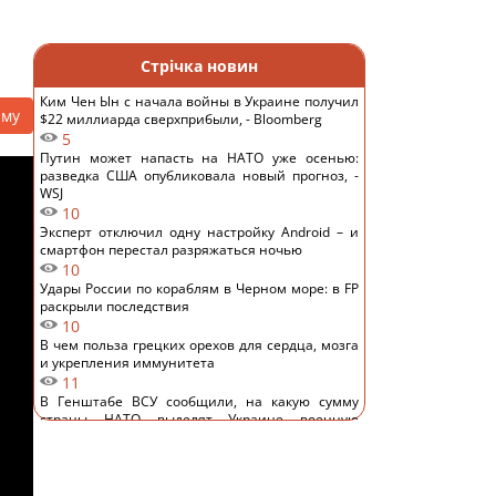
Стрічка новин
Ким Чен Ын с начала войны в Украине получил
аму
$22 миллиарда сверхприбыли, - Bloomberg
5
Путин может напасть на НАТО уже осенью:
разведка США опубликовала новый прогноз, -
WSJ
10
Эксперт отключил одну настройку Android – и
смартфон перестал разряжаться ночью
10
Удары России по кораблям в Черном море: в FP
раскрыли последствия
10
В чем польза грецких орехов для сердца, мозга
и укрепления иммунитета
11
В Генштабе ВСУ сообщили, на какую сумму
страны НАТО выделят Украине военную
помощь
12
США ввели новые санкции против Кубы за
сотрудничество с Китаем и РФ, – Bloomberg