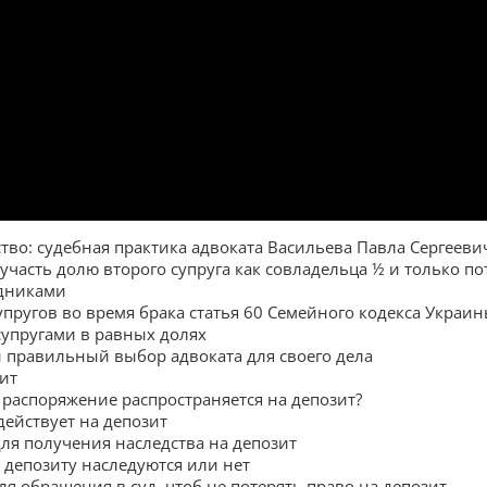
тво: судебная практика адвоката Васильева Павла Сергееви
участь долю второго супруга как совладельца ½ и только п
едниками
пругов во время брака статья 60 Семейного кодекса Украи
упругами в равных долях
 правильный выбор адвоката для своего дела
ит
 распоряжение распространяется на депозит?
действует на депозит
ля получения наследства на депозит
 депозиту наследуются или нет
я обращения в суд, чтоб не потерять право на депозит