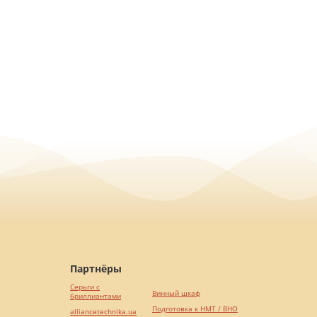
Партнёры
Серьги с
Винный шкаф
бриллиантами
Подготовка к НМТ / ВНО
alliancetechnika.ua