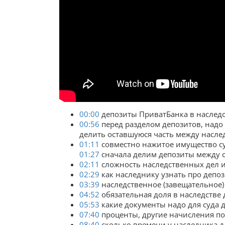
00:00
депозиты ПриватБанка в наследс
00:56
перед разделом депозитов, надо 
делить оставшуюся часть между насл
01:11
совместно нажитое имущество су
01:27
сначала делим депозиты между с
02:11
сложность наследственных дел и
02:29
как наследнику узнать про депоз
03:39
наследственное (завещательное)
04:52
обязательная доля в наследстве 
05:53
какие документы надо для суда д
07:40
проценты, другие начисления по
08:40
сколько времени у наследника дл