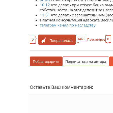
10:12
что делать при отказе банка выд
собственности на этот депозит за нас
11:31
что делать с завещательным (на
Платная консультация адвоката Василь
телеграм канал по наследству
0
1463
2
Просмотров
Понравилось
Поблагодарить
Подписаться на автора
Оставьте Ваш комментарий: