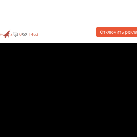
Отключить рекл
0
1463
ич
2