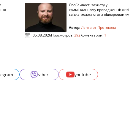
о
Особливості захисту у
ення
кримінальному провадженні: як зі
свідка можна стати підозрюваним
Автор:
Лента от Протокола
05.08.2026
Просмотров:
392
Коментарии:
1
legram
viber
youtube