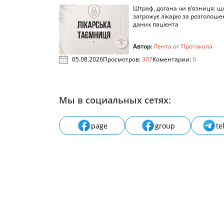
Штраф, догана чи в’язниця: щ
загрожує лікарю за розголош
даних пацієнта
Автор:
Лента от Протокола
05.08.2026
Просмотров:
307
Коментарии:
0
Мы в социальных сетях:
page
group
te