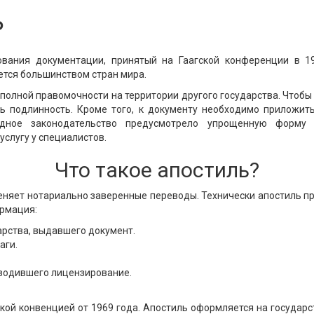
ь
ания документации, принятый на Гаагской конференции в 19
ется большинством стран мира.
полной правомочности на территории другого государства. Чтоб
ть подлинность. Кроме того, к документу необходимо приложит
дное законодательство предусмотрело упрощенную форму 
 услугу у специалистов.
Что такое апостиль?
няет нотариально заверенные переводы. Технически апостиль п
рмация:
рства, выдавшего документ.
аги.
зводившего лицензирование.
ой конвенцией от 1969 года. Апостиль оформляется на государс