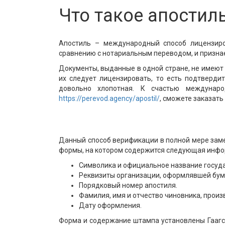
Что такое апостил
Апостиль – международный способ лицензиров
сравнению с нотариальным переводом, и призна
Документы, выданные в одной стране, не имеют 
их следует лицензировать, то есть подтверди
довольно хлопотная. К счастью междунаро
https://perevod.agency/apostil/
, сможете заказать
Данный способ верификации в полной мере заме
формы, на котором содержится следующая инфо
Символика и официальное название госуда
Реквизиты организации, оформлявшей бум
Порядковый номер апостиля.
Фамилия, имя и отчество чиновника, прои
Дату оформления.
Форма и содержание штампа установлены Гаагск