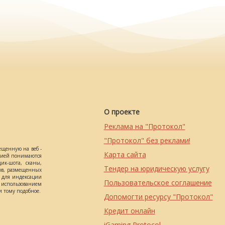
О проекте
Реклама на "Протокол"
"Протокол" без реклами!
ещенную на веб -
Карта сайта
ацией понимаются
ик-шота, сканы,
Тендер на юридическую услугу
ов, размещенных
о для индексации
Пользовательское соглашение
использованием
 тому подобное.
Допомогти ресурсу "Протокол"
Кредит онлайн
iGaming Protocol