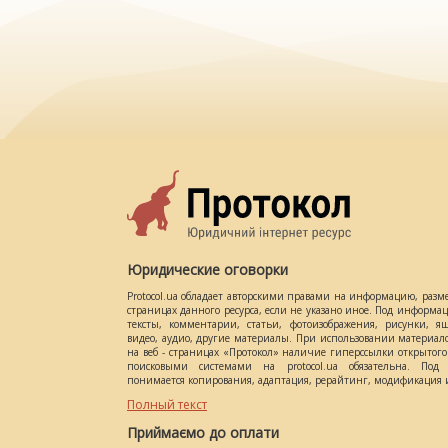
Юридические оговорки
Protocol.ua обладает авторскими правами на информацию, разм
страницах данного ресурса, если не указано иное. Под информ
тексты, комментарии, статьи, фотоизображения, рисунки, ящ
видео, аудио, другие материалы. При использовании материал
на веб - страницах «Протокол» наличие гиперссылки открытог
поисковыми системами на protocol.ua обязательна. Под 
понимается копирования, адаптация, рерайтинг, модификация и
Полный текст
Приймаємо до оплати