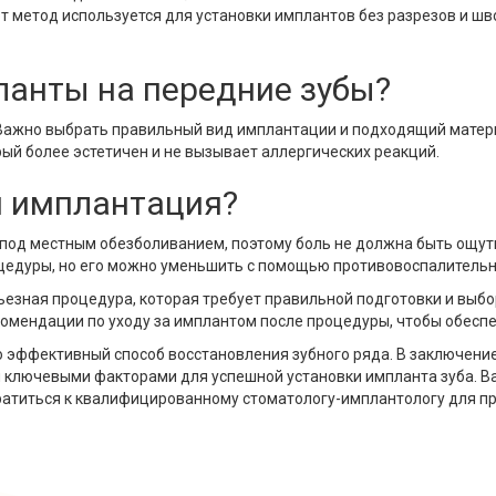
 метод используется для установки имплантов без разрезов и шв
ланты на передние зубы?
 Важно выбрать правильный вид имплантации и подходящий матери
рый более эстетичен и не вызывает аллергических реакций.
я имплантация?
 под местным обезболиванием, поэтому боль не должна быть ощут
едуры, но его можно уменьшить с помощью противовоспалительн
рьезная процедура, которая требует правильной подготовки и вы
омендации по уходу за имплантом после процедуры, чтобы обеспе
о эффективный способ восстановления зубного ряда. В заключение
 ключевыми факторами для успешной установки импланта зуба. В
ратиться к квалифицированному стоматологу-имплантологу для 