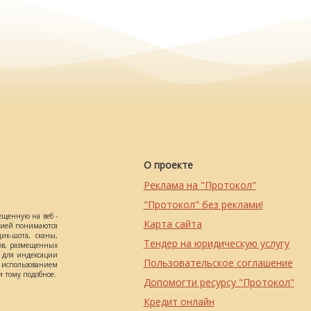
О проекте
Реклама на "Протокол"
"Протокол" без реклами!
ещенную на веб -
Карта сайта
ацией понимаются
ик-шота, сканы,
Тендер на юридическую услугу
ов, размещенных
о для индексации
Пользовательское соглашение
использованием
 тому подобное.
Допомогти ресурсу "Протокол"
Кредит онлайн