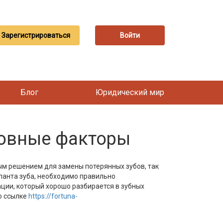
Зарегистрироваться
Войти
Блог
Юридический мир
новные факторы
ым решением для замены потерянных зубов, так
планта зуба, необходимо правильно
ции, который хорошо разбирается в зубных
о ссылке
https://fortuna-