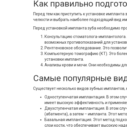
Как правильно подгото
Перед тем как приступить к установке импланта 
челюсти и выбрать наиболее подходящий вид им
Перед установкой импланта зуба необходимо про
Консультацию стоматолога-имплантолога. В
возможных противопоказаний для установ
Рентгеновское обследование. Это позволи
Компьютерную томографию (КТ). Это более
установки импланта.
Анализы крови и мочи. Они необходимы дл
Самые популярные вид
Существует несколько видов зубных имплантов,
Одноступенчатая имплантация. В этом слу
имеет высокую эффективность и применяет
Двухступенчатая имплантация. В этом случ
(абатмента), а затем – импланта. Этот ме
Базальная имплантация. Этот метод подхо
слои кости, что обеспечивает высокую над