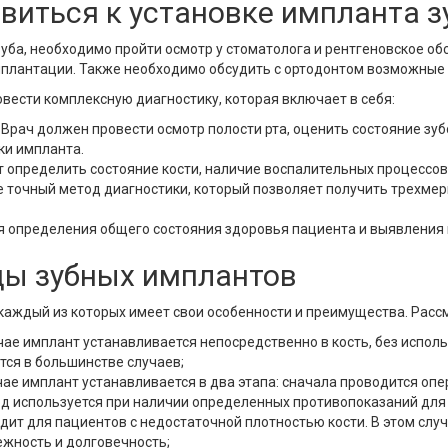
виться к установке импланта з
зуба, необходимо пройти осмотр у стоматолога и рентгеновское о
плантации. Также необходимо обсудить с ортодонтом возможные р
вести комплексную диагностику, которая включает в себя:
рач должен провести осмотр полости рта, оценить состояние зубо
ки импланта.
т определить состояние кости, наличие воспалительных процессов
 точный метод диагностики, который позволяет получить трехме
я определения общего состояния здоровья пациента и выявления
ы зубных имплантов
 каждый из которых имеет свои особенности и преимущества. Рас
чае имплант устанавливается непосредственно в кость, без испол
ся в большинстве случаев;
ае имплант устанавливается в два этапа: сначала проводится оп
тод используется при наличии определенных противопоказаний дл
дит для пациентов с недостаточной плотностью кости. В этом слу
ежность и долговечность;