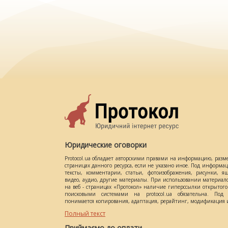
Юридические оговорки
Protocol.ua обладает авторскими правами на информацию, разм
страницах данного ресурса, если не указано иное. Под информ
тексты, комментарии, статьи, фотоизображения, рисунки, ящ
видео, аудио, другие материалы. При использовании материал
на веб - страницах «Протокол» наличие гиперссылки открытог
поисковыми системами на protocol.ua обязательна. Под 
понимается копирования, адаптация, рерайтинг, модификация и
Полный текст
Приймаємо до оплати