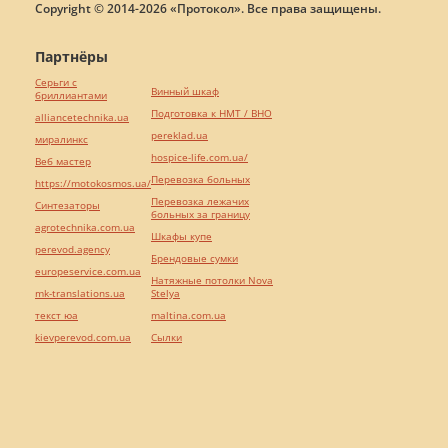
Copyright © 2014-2026 «Протокол». Все права защищены.
Партнёры
Серьги с
Винный шкаф
бриллиантами
Подготовка к НМТ / ВНО
alliancetechnika.ua
pereklad.ua
миралинкс
hospice-life.com.ua/
Веб мастер
Перевозка больных
https://motokosmos.ua/
Перевозка лежачих
Синтезаторы
больных за границу
agrotechnika.com.ua
Шкафы купе
perevod.agency
Брендовые сумки
europeservice.com.ua
Натяжные потолки Nova
mk-translations.ua
Stelya
текст юа
maltina.com.ua
kievperevod.com.ua
Cылки