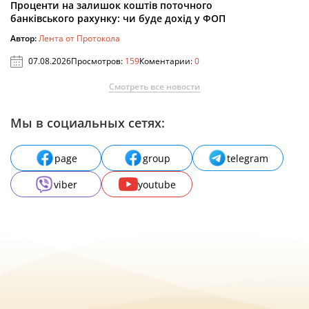
Проценти на залишок коштів поточного
банківського рахунку: чи буде дохід у ФОП
Автор:
Лента от Протокола
07.08.2026
Просмотров:
159
Коментарии:
0
Смотреть все новости
Мы в социальных сетях:
page
group
telegram
viber
youtube