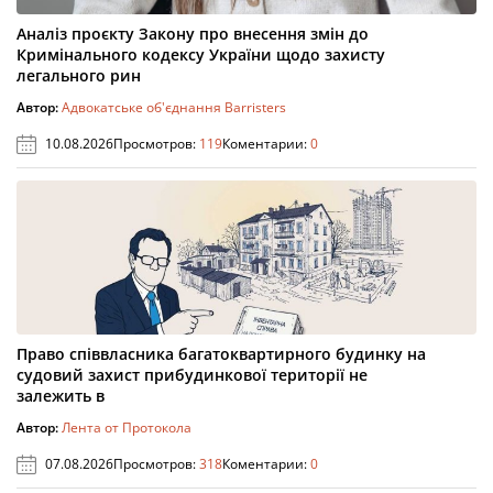
Аналіз проєкту Закону про внесення змін до
Кримінального кодексу України щодо захисту
легального рин
Автор:
Адвокатське об'єднання Barristers
10.08.2026
Просмотров:
119
Коментарии:
0
Право співвласника багатоквартирного будинку на
судовий захист прибудинкової території не
залежить в
Автор:
Лента от Протокола
07.08.2026
Просмотров:
318
Коментарии:
0