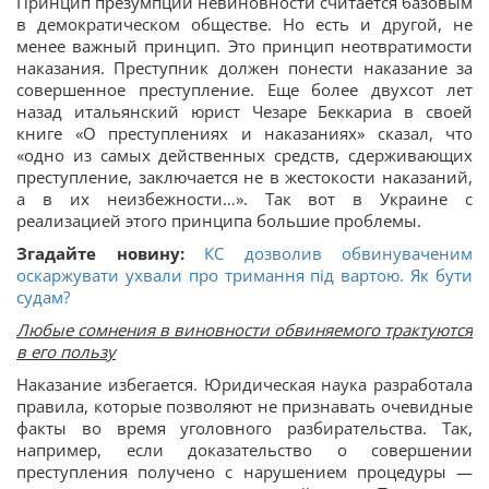
Принцип презумпции невиновности считается базовым
в демократическом обществе. Но есть и другой, не
менее важный принцип. Это принцип неотвратимости
наказания. Преступник должен понести наказание за
совершенное преступление. Еще более двухсот лет
назад итальянский юрист Чезаре Беккариа в своей
книге «О преступлениях и наказаниях» сказал, что
«одно из самых действенных средств, сдерживающих
преступление, заключается не в жестокости наказаний,
а в их неизбежности…». Так вот в Украине с
реализацией этого принципа большие проблемы.
Згадайте новину:
КС дозволив обвинуваченим
оскаржувати ухвали про тримання під вартою. Як бути
судам?
Любые сомнения в виновности обвиняемого трактуются
в его пользу
Наказание избегается. Юридическая наука разработала
правила, которые позволяют не признавать очевидные
факты во время уголовного разбирательства. Так,
например, если доказательство о совершении
преступления получено с нарушением процедуры —