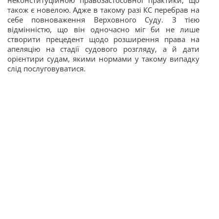
неконституційною правозастосовної практики, що
також є новелою. Адже в такому разі КС перебрав на
себе повноваження Верховного Суду. З тією
відмінністю, що він одночасно міг би не лише
створити прецедент щодо розширення права на
апеляцію на стадії судового розгляду, а й дати
орієнтири судам, якими нормами у такому випадку
слід послуговуватися.