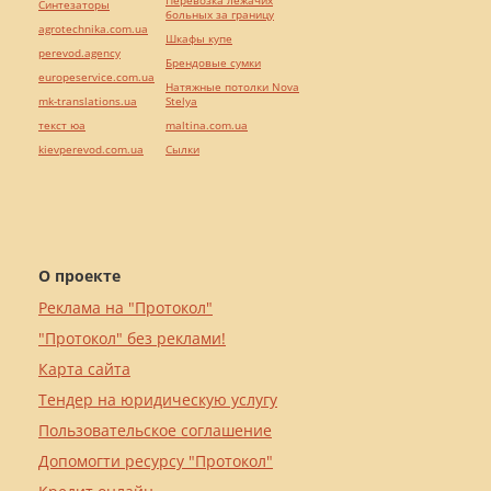
Перевозка лежачих
Синтезаторы
больных за границу
agrotechnika.com.ua
Шкафы купе
perevod.agency
Брендовые сумки
europeservice.com.ua
Натяжные потолки Nova
mk-translations.ua
Stelya
текст юа
maltina.com.ua
kievperevod.com.ua
Cылки
О проекте
Реклама на "Протокол"
"Протокол" без реклами!
Карта сайта
Тендер на юридическую услугу
Пользовательское соглашение
Допомогти ресурсу "Протокол"