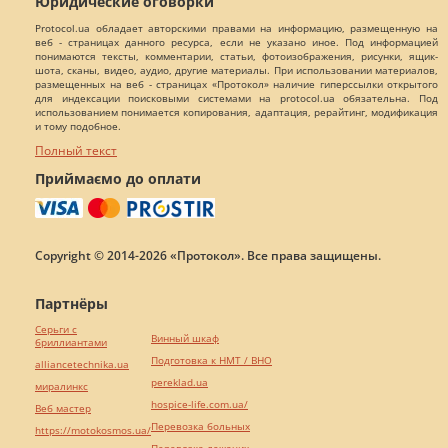
Юридические оговорки
Protocol.ua обладает авторскими правами на информацию, размещенную на
веб - страницах данного ресурса, если не указано иное. Под информацией
понимаются тексты, комментарии, статьи, фотоизображения, рисунки, ящик-
шота, сканы, видео, аудио, другие материалы. При использовании материалов,
размещенных на веб - страницах «Протокол» наличие гиперссылки открытого
для индексации поисковыми системами на protocol.ua обязательна. Под
использованием понимается копирования, адаптация, рерайтинг, модификация
и тому подобное.
Полный текст
Приймаємо до оплати
Copyright © 2014-2026 «Протокол». Все права защищены.
Партнёры
Серьги с
Винный шкаф
бриллиантами
Подготовка к НМТ / ВНО
alliancetechnika.ua
pereklad.ua
миралинкс
hospice-life.com.ua/
Веб мастер
Перевозка больных
https://motokosmos.ua/