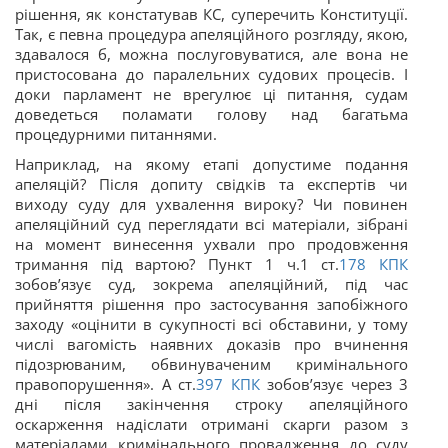
рішення, як констатував КС, суперечить Конституції.
Так, є певна процедура апеляційного розгляду, якою,
здавалося б, можна послуговуватися, але вона не
пристосована до паралельних судових процесів. І
доки парламент не врегулює ці питання, судам
доведеться поламати голову над багатьма
процедурними питаннями.
Наприклад, на якому етапі допустиме подання
апеляцій? Після допиту свідків та експертів чи
виходу суду для ухвалення вироку? Чи повинен
апеляційний суд переглядати всі матеріали, зібрані
на момент винесення ухвали про продовження
тримання під вартою? Пункт 1 ч.1 ст.
178
КПК
зобов’язує суд, зокрема апеляційний, під час
прийняття рішення про застосування
запобіжного
заходу «оцінити в сукупності всі обставини, у тому
числі вагомість наявних доказів про вчинення
підозрюваним, обвинуваченим кримінального
правопорушення». А ст.
397
КПК
зобов’язує через 3
дні після закінчення строку апеляційного
оскарження надіслати отримані скарги разом з
матеріалами кримінального провадження до суду