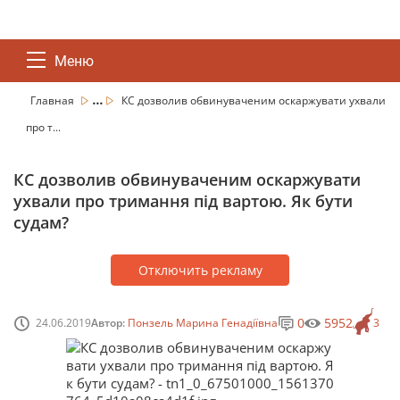
Меню
...
Главная
КС дозволив обвинуваченим оскаржувати ухвали
про т...
КС дозволив обвинуваченим оскаржувати
ухвали про тримання під вартою. Як бути
судам?
Отключить рекламу
0
5952
24.06.2019
Автор:
Понзель Марина Генадіївна
3