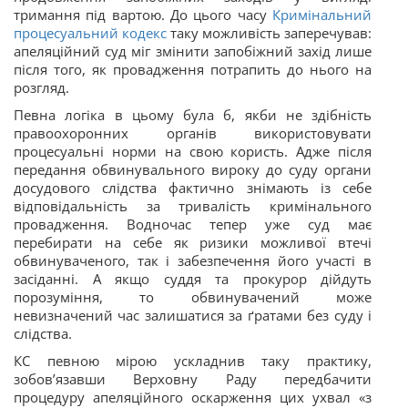
тримання під вартою. До цього часу
Кримінальний
процесуальний кодекс
таку можливість заперечував:
апеляційний суд міг
змінити запобіжний захід лише
після того, як провадження потрапить до нього на
розгляд.
Певна логіка в цьому була б, якби не здібність
правоохоронних органів використовувати
процесуальні норми на свою користь. Адже після
передання обвинувального вироку до суду органи
досудового слідства фактично знімають із себе
відповідальність за тривалість кримінального
провадження. Водночас тепер уже суд має
перебирати на себе як ризики можливої втечі
обвинуваченого, так і забезпечення його участі в
засіданні. А якщо суддя та прокурор дійдуть
порозуміння, то обвинувачений може
невизначений час залишатися за ґратами без суду і
слідства.
КС певною мірою ускладнив таку практику,
зобов’язавши Верховну Раду передбачити
процедуру апеляційного оскарження цих ухвал «з