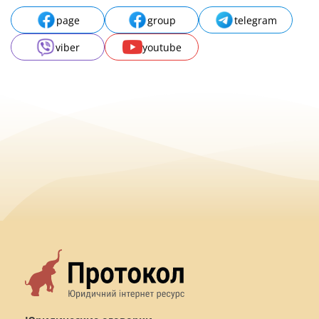
page
group
telegram
viber
youtube