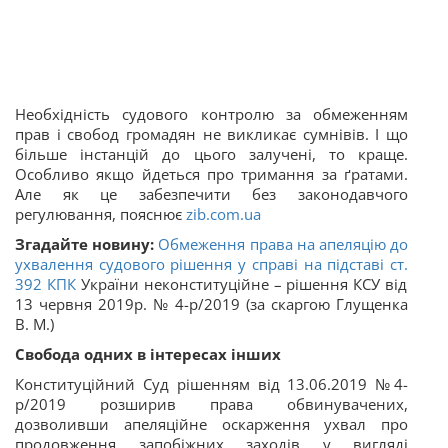
Необхідність судового контролю за обмеженням
прав і свобод громадян не викликає сумнівів. І що
більше інстанцій до цього залучені, то краще.
Особливо якщо йдеться про тримання за ґратами.
Але як це забезпечити без законодавчого
регулювання, пояснює
zib.com.ua
Згадайте новину:
Обмеження права на апеляцію до
ухвалення судового рішення у справі на підставі ст.
392
КПК
України неконституційне – рішення КСУ від
13 червня 2019р. № 4-p/2019 (за скаргою Глущенка
В. М.)
Свобода одних в інтересах інших
Конституційний Суд рішенням від 13.06.2019 №4-
р/2019 розширив права обвинувачених,
дозволивши апеляційне оскарження ухвал про
продовження запобіжних заходів у вигляді