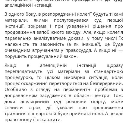
апеляційної інстанції.
З одного боку, в розпорядженні колегії будуть ті самі
матеріали, якими послуговувався суд першої
інстанції, зокрема і при ухваленні рішення про
продовження запобіжного заходу. Але, якщо колегія
паралельно аналізуватиме докази, у тому числі їх
належність та законність (а як інакше?), це буде
очевидним втручанням у правосуддя. А якщо ні —
порушить процесуальний закон.
Якщо в апеляційній інстанції щоразу
переглядатимуть усі матеріали за стандартною
процедурою, то цілком ймовірна ситуація, коли
процес оскарження перетвориться на безперервний.
Особливо з огляду на перманентні проблеми з
доправлянням засуджених в обласні центри. Тож,
доки апеляційний суд розгляне скаргу, може
спливти строк дії ухвали про продовження
тримання під вартою й буде
прийнята нова. А це дає
право знову її оскаржити.