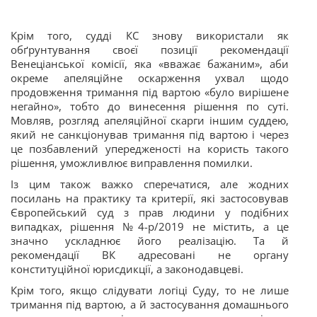
Крім того, судді КС знову використали як
обґрунтування своєї позиції рекомендації
Венеціанської комісії, яка «вважає бажаним», аби
окреме апеляційне оскарження ухвал щодо
продовження тримання під вартою «було вирішене
негайно», тобто до винесення рішення
по суті.
Мовляв, розгляд апеляційної скарги іншим суддею,
який не санкціонував тримання під вартою і через
це позбавлений упередженості на користь такого
рішення, уможливлює виправлення помилки.
Із цим також важко сперечатися, але жодних
посилань на практику та критерії, які застосовував
Європейський суд з прав людини у подібних
випадках, рішення №4-р/2019 не містить, а це
значно ускладнює його реалізацію. Та й
рекомендації ВК адресовані не органу
конституційної юрисдикції, а законодавцеві.
Крім того, якщо слідувати логіці Суду, то не лише
тримання під вартою, а й застосування домашнього