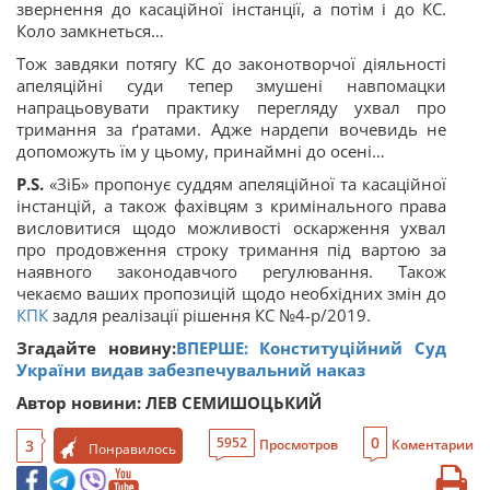
звернення до касаційної інстанції, а потім і до КС.
Коло замкнеться…
Тож завдяки потягу КС до законотворчої діяльності
апеляційні суди тепер змушені навпомацки
напрацьовувати практику перегляду ухвал про
тримання за ґратами. Адже нардепи вочевидь не
допоможуть їм у цьому, принаймні до осені…
P.S.
«ЗіБ» пропонує суддям апеляційної та касаційної
інстанцій, а також фахівцям з кримінального права
висловитися щодо можливості оскарження ухвал
про продовження строку тримання під вартою за
наявного законодавчого регулювання. Також
чекаємо ваших пропозицій щодо необхідних змін до
КПК
задля реалізації рішення КС №4-р/2019.
Згадайте новину:
ВПЕРШЕ: Конституційний Суд
України видав забезпечувальний наказ
Автор новини: ЛЕВ СЕМИШОЦЬКИЙ
0
5952
3
Просмотров
Коментарии
Понравилось