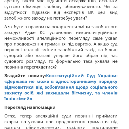
арешту також має підлягати оскарженню, оскільки
суттєво обмежує свободу обвинуваченого. Чи за
відсутності підказки від експертів ВК цей вид
запобіжного заходу не потребує уваги?
А як бути з правом на оскарження зміни запобіжного
заходу? Адже КС установив неконституційність
неможливості апеляційного перегляду саме ухвал
про продовження тримання під вартою. А якщо суд
першої інстанції змінив
запобіжний захід на більш
суворий або взагалі уперше його обрав під час
судового розгляду, то формально така ухвала не
повинна переглядатися?
Згадайте новину:
Конституційний Суд України:
«Держава не може в односторонньому порядку
відмовитися від зобов’язання щодо соціального
захисту осіб, які захищали Вітчизну, та членів
їхніх сімей»
Перегляд навпомацки
Отже, тепер апеляційні суди повинні приймати
скарги на ухвали про продовження тримання під
вартою обвинувачених, оскільки протилежне