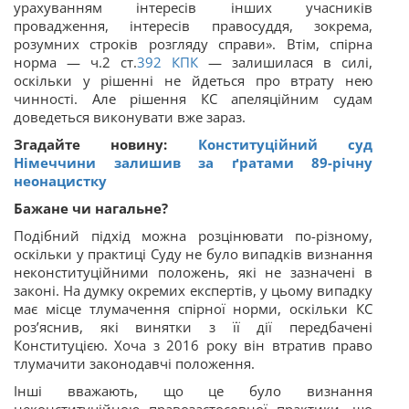
урахуванням інтересів інших учасників
провадження, інтересів правосуддя, зокрема,
розумних строків розгляду справи». Втім, спірна
норма — ч.2 ст.
392
КПК
— залишилася в силі,
оскільки у рішенні не йдеться про втрату нею
чинності. Але рішення КС апеляційним судам
доведеться виконувати вже зараз.
Згадайте новину:
Конституційний суд
Німеччини залишив за ґратами 89-річну
неонацистку
Бажане чи нагальне?
Подібний підхід можна розцінювати по-різному,
оскільки у практиці Суду не було випадків визнання
неконституційними положень, які не зазначені в
законі. На думку окремих експертів, у цьому випадку
має місце тлумачення спірної норми, оскільки КС
роз’яснив, які винятки з її дії передбачені
Конституцією. Хоча з 2016 року він втратив право
тлумачити законодавчі положення.
Інші вважають, що це було визнання