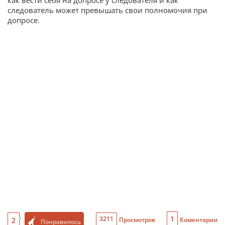
как вести себя на допросе у следователя и как
следователь может превышать свои полномочия при
допросе.
1
3211
2
Просмотров
Коментарии
Понравилось