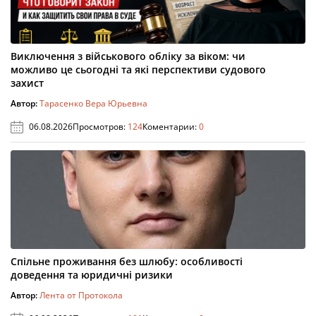
Виключення з військового обліку за віком: чи
можливо це сьогодні та які перспективи судового
захист
Автор:
Тарасенко Вера Юрьевна
06.08.2026
Просмотров:
124
Коментарии:
0
Спільне проживання без шлюбу: особливості
доведення та юридичні ризики
Автор:
Лента от Протокола