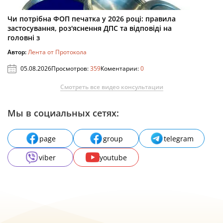
Чи потрібна ФОП печатка у 2026 році: правила
застосування, роз'яснення ДПС та відповіді на
головні з
Автор:
Лента от Протокола
05.08.2026
Просмотров:
359
Коментарии:
0
Смотреть все видео консультации
Мы в социальных сетях:
page
group
telegram
viber
youtube