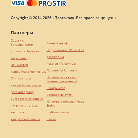
Copyright © 2014-2026 «Протокол». Все права защищены.
Партнёры
Серьги с
Винный шкаф
бриллиантами
Подготовка к НМТ / ВНО
alliancetechnika.ua
pereklad.ua
миралинкс
hospice-life.com.ua/
Веб мастер
Перевозка больных
https://motokosmos.ua/
Перевозка лежачих
Синтезаторы
больных за границу
agrotechnika.com.ua
Шкафы купе
perevod.agency
Брендовые сумки
europeservice.com.ua
Натяжные потолки Nova
mk-translations.ua
Stelya
текст юа
maltina.com.ua
kievperevod.com.ua
Cылки