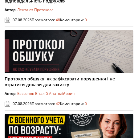
відповідальність подружжя
Автор:
Лента от Протокола
07.08.2026
Просмотров:
48
Коментарии:
0
Протокол обшуку: як зафіксувати порушення і не
втратити докази для захисту
Автор:
Бессонов Віталій Анатолійович
07.08.2026
Просмотров:
42
Коментарии:
0