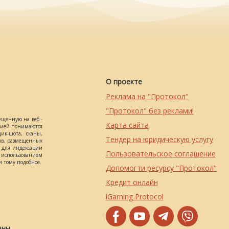
О проекте
Реклама на "Протокол"
"Протокол" без реклами!
ещенную на веб -
Карта сайта
ацией понимаются
ик-шота, сканы,
Тендер на юридическую услугу
ов, размещенных
о для индексации
Пользовательское соглашение
использованием
 тому подобное.
Допомогти ресурсу "Протокол"
Кредит онлайн
iGaming Protocol
ены.