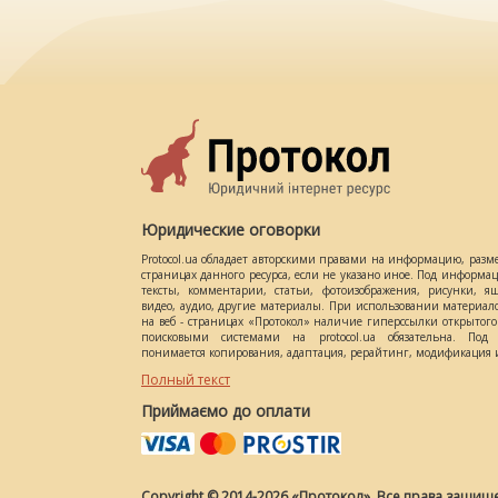
Юридические оговорки
Protocol.ua обладает авторскими правами на информацию, разм
страницах данного ресурса, если не указано иное. Под информ
тексты, комментарии, статьи, фотоизображения, рисунки, ящ
видео, аудио, другие материалы. При использовании материал
на веб - страницах «Протокол» наличие гиперссылки открытог
поисковыми системами на protocol.ua обязательна. Под 
понимается копирования, адаптация, рерайтинг, модификация и
Полный текст
Приймаємо до оплати
Copyright © 2014-2026 «Протокол». Все права защищ