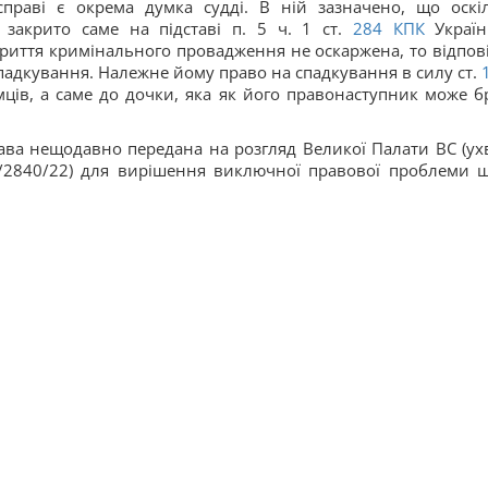
справі є окрема думка судді. В ній зазначено, що оскі
закрито саме на підставі п. 5 ч. 1 ст.
284
КПК
Україн
акриття кримінального провадження не оскаржена, то відпов
спадкування. Належне йому право на спадкування в силу ст.
1
ців, а саме до дочки, яка як його правонаступник може б
рава нещодавно передана на розгляд Великої Палати ВС (ух
8/2840/22) для вирішення виключної правової проблеми 