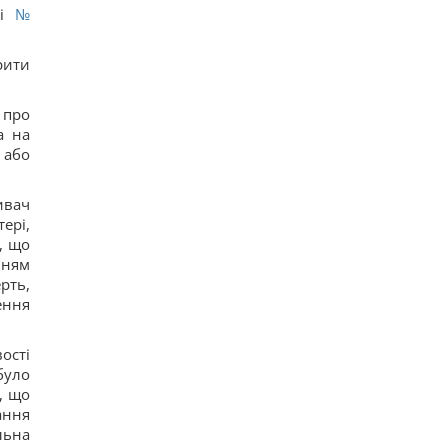
16
ві
№
Ryanair добавил еще больше рейсов в Марокко:
сразу три из них – из Польши
17
рити
Пустые грядки в августе - большая ошибка: что
с ними сделать после сбора урожая
16
 про
Ким Чен Ын с начала войны в Украине получил
а на
$22 миллиарда сверхприбыли, - Bloomberg
 або
13
Путин может напасть на НАТО уже осенью:
разведка США опубликовала новый прогноз, -
ивач
WSJ
ері,
20
, що
Эксперт отключил одну настройку Android – и
смартфон перестал разряжаться ночью
нням
17
рть,
ення
ості
було
, що
ання
льна