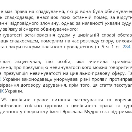
е має права на спадкування, якщо вона була обвинуваче
ь спадкодавцю, внаслідок яких останній помер, за відсутн
енні відповідного злочину, однак за наявності ухвали суду
 зв’язку зі смертю обвинуваченого;
нуватості встановлення судом у цивільній справі обста
вця спадкоємцем, померлим на час розгляду спору, виходя
тав закриття кримінального провадження (п. 5 ч. 1 ст.
28
відач акцентував, що особи, яка вчинила криміна
ання, про презумпцію невинуватості кого можна говорити в
лив презумпція невинуватості на цивільно-правову сферу. Т
К
України законодавець унормував різні прояви протипра
ірвання договору дарування, крім того, ця стаття текстуа
ЦК
України.
 VS цивільне право: питання застосування та кореляц
нізовано спільно гуртком з цивільного права та гур
ичного університету імені Ярослава Мудрого за підтримк