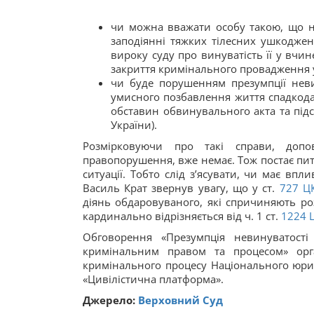
чи можна вважати особу такою, що н
заподіянні тяжких тілесних ушкоджен
вироку суду про винуватість її у вчин
закриття кримінального провадження у
чи буде порушенням презумпції неви
умисного позбавлення життя спадкода
обставин обвинувального акта та підс
України).
Розмірковуючи про такі справи, допо
правопорушення, вже немає. Тож постає пит
ситуації. Тобто слід з’ясувати, чи має вп
Василь Крат звернув увагу, що у ст.
727
Ц
діянь обдаровуваного, які спричиняють роз
кардинально відрізняється від ч. 1 ст.
1224
Обговорення «Презумпція невинуватості
кримінальним правом та процесом» орга
кримінального процесу Національного юрид
«Цивілістична платформа».
Джерело:
Верховний Суд