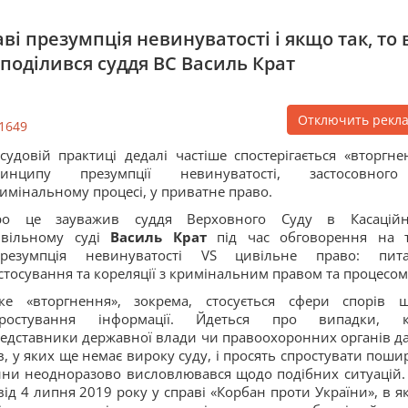
і презумпція невинуватості і якщо так, то 
поділився суддя ВС Василь Крат
Отключить рекл
1649
судовій практиці дедалі частіше спостерігається «вторгне
ринципу презумпції невинуватості, застосовног
имінальному процесі, у приватне право.
ро це зауважив суддя Верховного Суду в Касацій
ивільному суді
Василь Крат
під час обговорення на 
Презумпція невинуватості VS цивільне право: пит
стосування та кореляції з кримінальним правом та процесом
ке «вторгнення», зокрема, стосується сфери спорів 
простування інформації. Йдеться про випадки, 
едставники державної влади чи правоохоронних органів д
, у яких ще немає вироку суду, і просять спростувати поши
ни неодноразово висловлювався щодо подібних ситуацій. 
ід 4 липня 2019 року у справі «Корбан проти України», в я