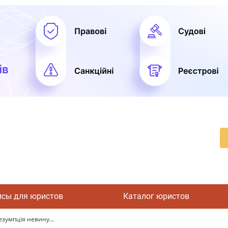
исы для юристов
Каталог юристов
зумпція невину...