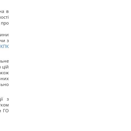
на в
ості
 про
вини
чи з
4
КПК
льне
 цій
акож
вних
льно
ії з
тком
и ГО