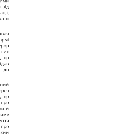
щими
зиме, но фактор обстрелов и возможностей
 від
ПВО никто не отменял, - Пантелеев
ції,
11
жати
Задержка до 10 часов: из-за обстрелов ряд
поездов курсирует с задержками
12
ивач
Бюджетный выбор: назван главный
ормі
автомобильный бестселлер в Европе
15
урор
Гороскоп на 8 августа: Львам - отдых, Козерогам
ьних
- встреча с родными
, що
16
ідав
В уголовном деле рынка "Столичный"
я до
материалами стали сообщения о поддержке
ВСУ, - СМИ
13
вний
Навроцкий заявил о поддержке украинской
ереч
армии, но вспомнил о "флагах Бандеры"
14
, що
Украинцы высказали мнение, когда закончится
 про
война, - результаты опроса
ми й
13
тиме
Аппетитная творожная запеканка с рисом:
уття
старинный рецепт по-украински
13
 про
Дантес показался с новой возлюбленной (фото)
акий