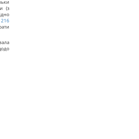
льки
и (з
ідно
216
рати
вала
щодо