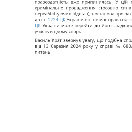
правоздатність вже припинилась. У цій 
кримінальне провадження стосовно сина 
нереабілітуючих підстав), постанова про з
до ст.
1224
ЦК
України він не має права на 
ЦК
України може перейти до його спадкоєм
участь в цьому спорі.
Василь Крат звернув увагу, що подібна сп
від 13 березня 2024 року у справі № 68
питань: