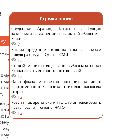
в
Стрічка новин
Саудовская Аравия, Пакистан и Турция
заключили соглашение о взаимной обороне, –
Reuters
аму
7
Россия предлагает иностранным заказчикам
ння»
новую ракету для Су-57, – СМИ
о в
13
Старый монитор еще рано выбрасывать: как
использовать его повторно с пользой
ному
13
тему
Одна фраза мгновенно поставит на место
высокомерного человека: психолог раскрыла
ання
секрет
».
12
Россия намерена окончательно аннексировать
щодо
часть Грузии, – страны НАТО
коли
12
ають
Суд продлил содержание под стражей
рену
Коломойского, защита заявила о проблемах со
Так,
здоровьем
12
кому
Киев будет значительно лучше подготовлен к