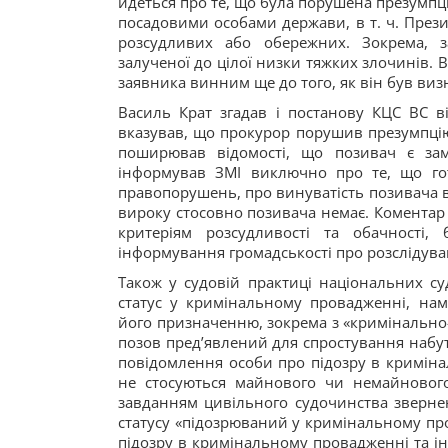
йдеться про те, що була порушена презумпц
посадовими особами держави, в т. ч. През
розсудливих або обережних. Зокрема, з
залученої до цілої низки тяжких злочинів. 
заявника винним ще до того, як він був ви
Василь Крат згадав і постанову КЦС ВС в
вказував, що прокурор порушив презумпцію
поширював відомості, що позивач є за
інформував ЗМІ виключно про те, що го
правопорушень, про винуватість позивача в
вироку стосовно позивача немає. Коментар
критеріям розсудливості та обачності
інформування громадськості про розслідува
Також у судовій практиці національних су
статус у кримінальному провадженні, нам
його призначенню, зокрема з «кримінально
позов пред’явлений для спростування набут
повідомлення особи про підозру в криміна
не стосуються майнового чи немайнового
завданням цивільного судочинства зверне
статусу «підозрюваний у кримінальному пр
підозру в кримінальному провадженні та і