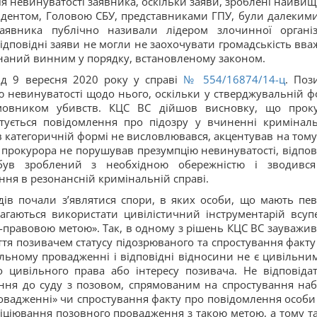
ія невинуватості заявника, оскільки заяви, зроблені найви
идентом, Головою СБУ, представниками ГПУ, були далекими
аявника публічно називали лідером злочинної організа
Відповідні заяви не могли не заохочувати громадськість вва
знаний винним у порядку, встановленому законом.
ід 9 вересня 2020 року у справі
№ 554/16874/14-ц
. Поз
 невинуватості щодо нього, оскільки у стверджувальній ф
мовником убивств. КЦС ВС дійшов висновку, що прок
тується повідомлення про підозру у вчиненні кримінал
 категоричній формі не висловлювався, акцентував на тому
 прокурора не порушував презумпцію невинуватості, відпов
, був зроблений з необхідною обережністю і зводивс
ння в резонансній кримінальній справі.
дів почали з’являтися спори, в яких особи, що мають пе
агаються використати цивілістичний інструментарій всуп
-правовою метою». Так, в одному з рішень КЦС ВС зауважив
тя позивачем статусу підозрюваного та спростування факту
льному провадженні і відповідні відносини не є цивільни
 цивільного права або інтересу позивача. Не відповіда
ння до суду з позовом, спрямованим на спростування наб
овадженні» чи спростування факту про повідомлення особи
ніціювання позовного провадження з такою метою, а тому т