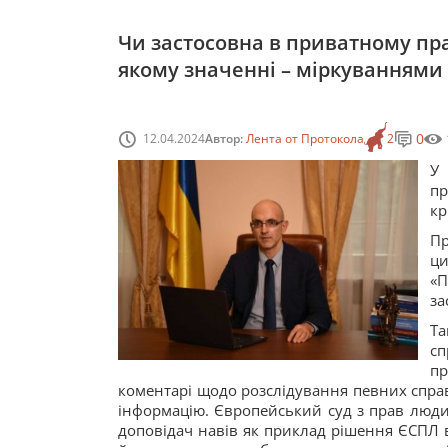
Чи застосовна в приватному прав
якому значенні – міркуваннями 
0
12.04.2024
Автор:
Лента от Протокола
2
У 
п
кр
П
ц
«
за
Та
с
пр
коментарі щодо розслідування певних справ
інформацію. Європейський суд з прав люди
доповідач навів як приклад рішення ЄСПЛ в