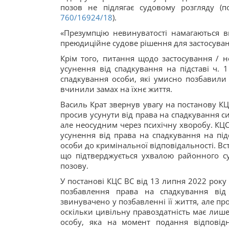
позов не підлягає судовому розгляду (
760/16924/18
).
«Презумпцію невинуватості намагаються в
преюдиційне судове рішення для застосуванн
Крім того, питання щодо застосування / н
усунення від спадкування на підставі ч. 1 
спадкування особи, які умисно позбавили
вчинили замах на їхнє життя.
Василь Крат звернув увагу на постанову КЦ
просив усунути від права на спадкування с
але неосудним через психічну хворобу. КЦС 
усунення від права на спадкування на під
особи до кримінальної відповідальності. Вс
що підтверджується ухвалою районного с
позову.
У постанові КЦС ВС від 13 липня 2022 року
позбавлення права на спадкування від
звинувачено у позбавленні її життя, але п
оскільки цивільну правоздатність має лише
особу, яка на момент подання відповід