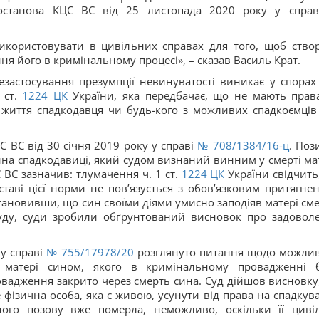
постанова КЦС ВС від 25 листопада 2020 року у спра
икористовувати в цивільних справах для того, щоб ство
я його в кримінальному процесі», – сказав Василь Крат.
езастосування презумпції невинуватості виникає у спорах
ст.
1224
ЦК
України, яка передбачає, що не мають прав
 життя спадкодавця чи будь-кого з можливих спадкоємців
С ВС від 30 січня 2019 року у справі
№ 708/1384/16-ц
. Поз
ина спадкодавиці, який судом визнаний винним у смерті мат
ВС зазначив: тлумачення ч. 1 ст.
1224
ЦК
України свідчить
ставі цієї норми не пов’язується з обов’язковим притягне
тановивши, що син своїми діями умисно заподіяв матері сме
уду, суди зробили обґрунтований висновок про задовол
 у справі
№ 755/17978/20
розглянуто питання щодо можлив
 матері сином, якого в кримінальному провадженні 
ровадження закрито через смерть сина. Суд дійшов висновку
 фізична особа, яка є живою, усунути від права на спадкув
ного позову вже померла, неможливо, оскільки її циві