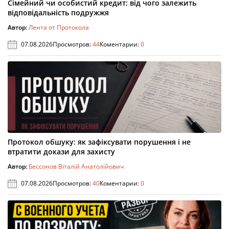
Сімейний чи особистий кредит: від чого залежить
відповідальність подружжя
Автор:
Лента от Протокола
07.08.2026
Просмотров:
44
Коментарии:
0
Протокол обшуку: як зафіксувати порушення і не
втратити докази для захисту
Автор:
Бессонов Віталій Анатолійович
07.08.2026
Просмотров:
40
Коментарии:
0