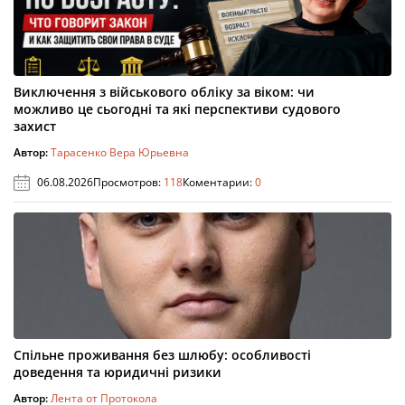
Виключення з військового обліку за віком: чи
можливо це сьогодні та які перспективи судового
захист
Автор:
Тарасенко Вера Юрьевна
06.08.2026
Просмотров:
118
Коментарии:
0
Спільне проживання без шлюбу: особливості
доведення та юридичні ризики
Автор:
Лента от Протокола