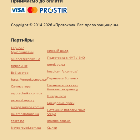
Приймаємо до оплати
Copyright © 2014-2026 «Протокол». Все права защищены.
Партнёры
Серьги с
Винный шкаф
бриллиантами
Подготовка к НМТ / ВНО
alliancetechnika.ua
pereklad.ua
миралинкс
hospice-life.com.ua/
Веб мастер
Перевозка больных
https://motokosmos.ua/
Перевозка лежачих
Синтезаторы
больных за границу
agrotechnika.com.ua
Шкафы купе
perevod.agency
Брендовые сумки
europeservice.com.ua
Натяжные потолки Nova
mk-translations.ua
Stelya
текст юа
maltina.com.ua
kievperevod.com.ua
Cылки