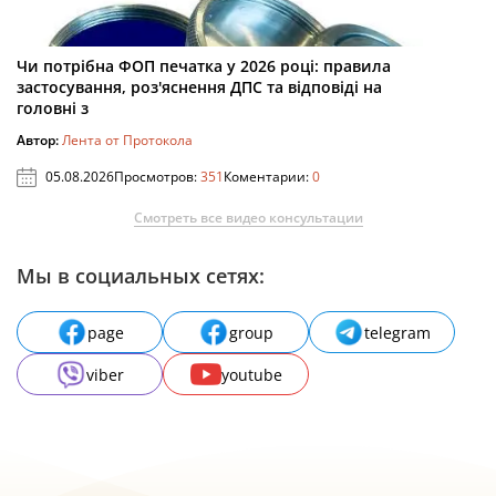
Чи потрібна ФОП печатка у 2026 році: правила
застосування, роз'яснення ДПС та відповіді на
головні з
Автор:
Лента от Протокола
05.08.2026
Просмотров:
351
Коментарии:
0
Смотреть все видео консультации
Мы в социальных сетях:
page
group
telegram
viber
youtube