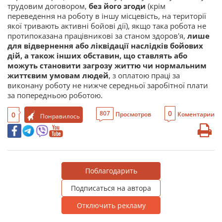
трудовим договором,
без його згоди
(крім
переведення на роботу в іншу місцевість, на території
якої тривають активні бойові дії), якщо така робота не
протипоказана працівникові за станом здоров'я,
лише
для відвернення або ліквідації наслідків бойових
дій, а також інших обставин, що ставлять або
можуть становити загрозу життю чи нормальним
життєвим умовам людей
, з оплатою праці за
виконану роботу не нижче середньої заробітної плати
за попередньою роботою.
0
807
0
Просмотров
Коментарии
Понравилось
Поблагодарить
Подписаться на автора
Отключить рекламу