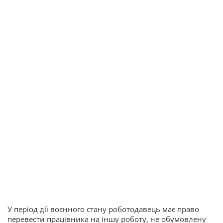
У період дії воєнного стану роботодавець має право
перевести працівника на іншу роботу, не обумовлену