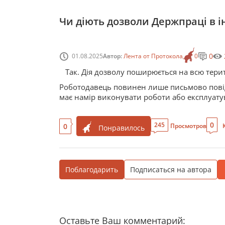
Чи діють дозволи Держпраці в і
0
01.08.2025
Автор:
Лента от Протокола
0
Так. Дія дозволу поширюється на всю тери
Роботодавець повинен лише письмово повідо
має намір виконувати роботи або експлуат
0
245
0
Просмотров
Понравилось
Поблагодарить
Подписаться на автора
Оставьте Ваш комментарий: