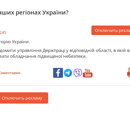
нших регіонах України?
Отключить рекл
245
торію України.
мити управління Держпраці у відповідній області, в якій в
увати обладнання підвищеної небезпеки.
Коментарии
Отключить рекламу