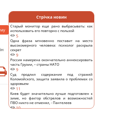
Стрічка новин
Старый монитор еще рано выбрасывать: как
аму
использовать его повторно с пользой
5
Одна фраза мгновенно поставит на место
высокомерного человека: психолог раскрыла
ін
секрет
9
Россия намерена окончательно аннексировать
часть Грузии, – страны НАТО
9
Суд продлил содержание под стражей
Коломойского, защита заявила о проблемах со
здоровьем
11
Киев будет значительно лучше подготовлен к
зиме, но фактор обстрелов и возможностей
ПВО никто не отменял, - Пантелеев
10
Задержка до 10 часов: из-за обстрелов ряд
поездов курсирует с задержками
12
Бюджетный выбор: назван главный