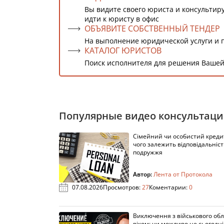
Вы видите своего юриста и консультиру
идти к юристу в офис
ОБЪЯВИТЕ СОБСТВЕННЫЙ ТЕНДЕР
На выполнение юридической услуги и 
КАТАЛОГ ЮРИСТОВ
Поиск исполнителя для решения Вашей
Популярные видео консультац
Сімейний чи особистий кредит
чого залежить відповідальніст
подружжя
Автор:
Лента от Протокола
07.08.2026
Просмотров:
27
Коментарии:
0
Виключення з військового облі
віком: чи можливо це сьогодні 