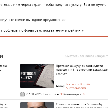
етесь с ним через экран, чтобы получить услугу, Вам не нужно
получите самое выгодное предложение
 проблемы по фильтрам, показателям и рейтингу
ии
Смотреть все видео консуль
: від
Протокол обшуку: як зафіксувати
ь
порушення і не втратити докази дл
захисту
Бессонов Віталій
Автор:
Анатолійович
07.08.2026
Просмотров:
33
Коментарии:
0
ку за
Спільне проживання без шлюбу:
та які
особливості доведення та юридичні