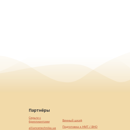
Партнёры
Серьги с
Винный шкаф
бриллиантами
Подготовка к НМТ / ВНО
alliancetechnika.ua