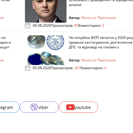
ризики
на
Автор:
Лента от Протокола
06.08.2026
Просмотров:
85
Коментарии:
0
 по
Чи потрібна ФОП печатка у 2026 роц
одня и
правила застосування, роз'яснення
защит
ДПС та відповіді на головні з
на
Автор:
Лента от Протокола
05.08.2026
Просмотров:
347
Коментарии:
0
legram
viber
youtube