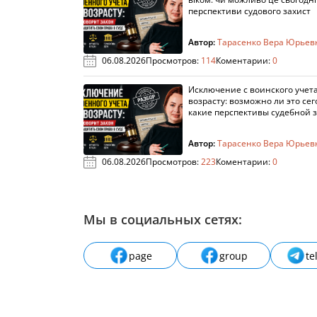
перспективи судового захист
Автор:
Тарасенко Вера Юрьев
06.08.2026
Просмотров:
114
Коментарии:
0
Исключение с воинского учета
возрасту: возможно ли это сег
какие перспективы судебной 
Автор:
Тарасенко Вера Юрьев
06.08.2026
Просмотров:
223
Коментарии:
0
Мы в социальных сетях:
page
group
te