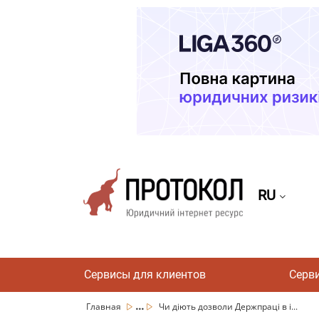
RU
Сервисы для клиентов
Серв
...
Главная
Чи діють дозволи Держпраці в і...