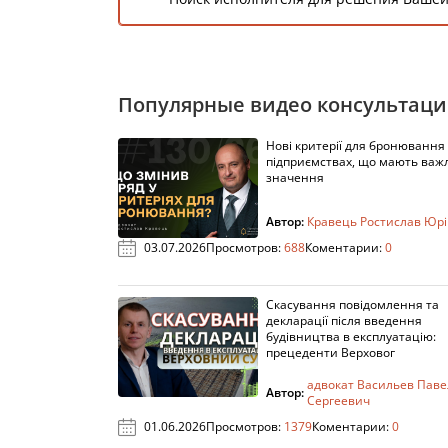
Популярные видео консультац
Нові критерії для бронювання
підприємствах, що мають важ
значення
Автор:
Кравець Ростислав Юр
03.07.2026
Просмотров:
688
Коментарии:
0
Скасування повідомлення та
декларації після введення
будівництва в експлуатацію:
прецеденти Верховог
адвокат Васильев Паве
Автор:
Сергеевич
01.06.2026
Просмотров:
1379
Коментарии:
0