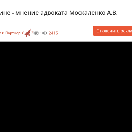
аине - мнение адвоката Москаленко А.В.
Отключить рекл
1
2415
 и Партнеры"
2