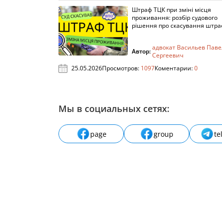
Штраф ТЦК при зміні місця
проживання: розбір судового
рішення про скасування штра
адвокат Васильев Паве
Автор:
Сергеевич
25.05.2026
Просмотров:
1097
Коментарии:
0
Мы в социальных сетях:
page
group
te