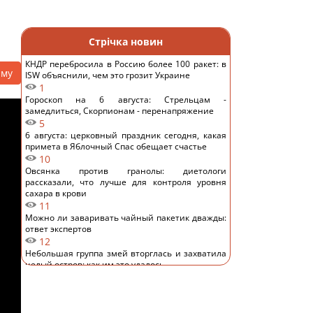
Стрічка новин
КНДР перебросила в Россию более 100 ракет: в
аму
ISW объяснили, чем это грозит Украине
1
Гороскоп на 6 августа: Стрельцам -
замедлиться, Скорпионам - перенапряжение
5
6 августа: церковный праздник сегодня, какая
примета в Яблочный Спас обещает счастье
10
Овсянка против гранолы: диетологи
рассказали, что лучше для контроля уровня
сахара в крови
11
Можно ли заваривать чайный пакетик дважды:
ответ экспертов
12
Небольшая группа змей вторглась и захватила
целый остров: как им это удалось
11
Супруги купили дешевый дом в Италии, но
вскоре обнаружился главный подвох
11