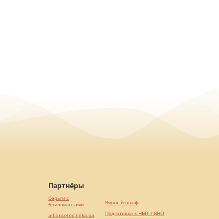
Партнёры
Серьги с
Винный шкаф
бриллиантами
Подготовка к НМТ / ВНО
alliancetechnika.ua