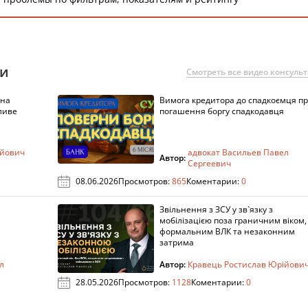
ии
Смотреть все видео консуль
 на
Вимога кредитора до спадкоємця п
ливе
погашення боргу спадкодавця
ійович
адвокат Васильев Павел
Автор:
Сергеевич
08.06.2026
Просмотров:
865
Коментарии:
0
Звільнення з ЗСУ у зв`язку з
мобілізацією поза граничним віком,
формальним ВЛК та незаконним
затрима
л
Автор:
Кравець Ростислав Юрійови
28.05.2026
Просмотров:
1128
Коментарии:
0