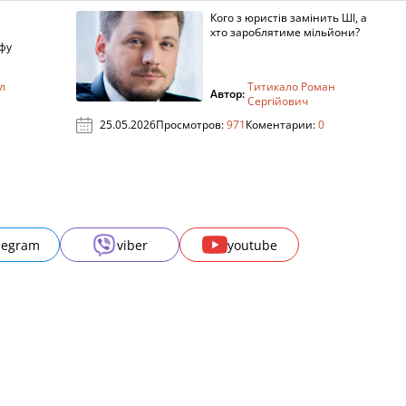
Кого з юристів замінить ШІ, а
хто зароблятиме мільйони?
фу
л
Титикало Роман
Автор:
Сергійович
25.05.2026
Просмотров:
971
Коментарии:
0
legram
viber
youtube