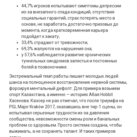
44,7% игроков испытывают симптомы депрессии
из-за внезапного спада кондиций, отсутствия
социальных гарантий, страх потерять место в
основе, не заработать достаточно призовых до
момента, когда кратковременная карьера
подойдет к закату;
33,4% страдают от тревожности;
69,3% жалуются на нарушения сна;
у 57,6% наблюдается развитие хронических
туннельных синдромов запястья и постоянных
болей в позвоночнике.
Экстремальный темп работы лишает молодых людей
шанса на полноценное восстановление нервной системы,
форсируя ментальный дефолт. Для примера возьмем
спорт Казахстана, а именно — историю Абая Hobbit
Хасенова. Каэсер не раз отмечал, что после триумфа на
PGL Major Kraków 2017, оказавшись вне тир-1 сцены, он
испытывал серьезные трудности из-за давления
сообщества, невозможности смены роли и банальных
проблем со здоровьем. Просто система создана, чтобы
выжимать, а не сохранять талант. И таких примеров