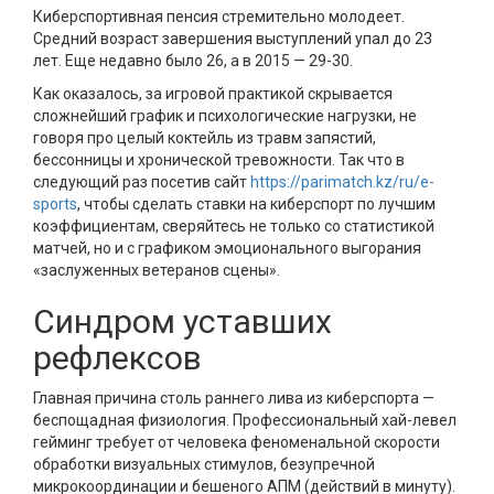
Киберспортивная пенсия стремительно молодеет.
Средний возраст завершения выступлений упал до 23
лет. Еще недавно было 26, а в 2015 — 29-30.
Как оказалось, за игровой практикой скрывается
сложнейший график и психологические нагрузки, не
говоря про целый коктейль из травм запястий,
бессонницы и хронической тревожности. Так что в
следующий раз посетив сайт
https://parimatch.kz/ru/e-
sports
, чтобы сделать ставки на киберспорт по лучшим
коэффициентам, сверяйтесь не только со статистикой
матчей, но и с графиком эмоционального выгорания
«заслуженных ветеранов сцены».
Синдром уставших
рефлексов
Главная причина столь раннего лива из киберспорта —
беспощадная физиология. Профессиональный хай-левел
гейминг требует от человека феноменальной скорости
обработки визуальных стимулов, безупречной
микрокоординации и бешеного АПМ (действий в минуту).