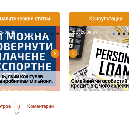
налитические статьи
Консультации
-06
6-08-08
2026-08-05
2026-08-06
2026-08-07
2026-08-07
2026-07-30
д встановив для
ць, який коштував
Документи, на яких не
Огляд практики ВС від
Восьмий ААС факти
дування шкоди
виробникам мільйони.
Чи потрібна ФОП печатка у
проставляється апостиль:
Ростислава Кравця, що
Сімейний чи особистий
підтвердив, що ЦВ
2026 році: правила засто
пер
опублі
кредит: від чого залежи
скас
отров
0
Коментарии