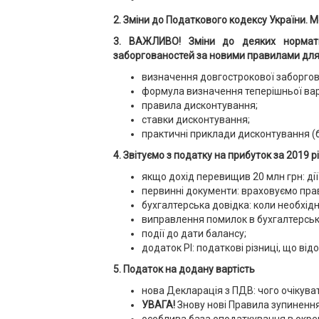
2. Зміни до Податкового кодексу України. М
3. ВАЖЛИВО! Зміни до деяких норматив
заборгованостей за новими правилами для 
визначення довгострокової заборгова
формула визначення теперішньої вар
правила дисконтування;
ставки дисконтування;
практичні приклади дисконтування (б
4. Звітуємо з податку на прибуток за 2019 рі
якщо дохід перевищив 20 млн грн: дії
первинні документи: враховуємо пра
бухгалтерська довідка: коли необхід
виправлення помилок в бухгалтерськ
події до дати балансу;
додаток РІ: податкові різниці, що ві
5. Податок на додану вартість
нова Декларація з ПДВ: чого очікува
УВАГА!
Знову нові Правила зупинення