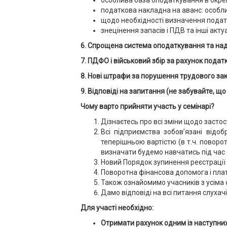
особлива база оподаткування в окре
податкова накладна на аванс: особл
щодо необхідності визначення податк
знецінення запасів і ПДВ та інші акту
6. Спрощена система оподаткування
та на
7. ПДФО і військовий збір за рахунок подат
8. Нові штрафи за порушення трудового за
9. Відповіді на запитання (не забувайте, 
Чому варто прийняти участь у семінарі
?
Дізнаєтесь про всі зміни щодо застос
Всі підприємства зобов’язані відоб
теперішньою вартістю (в т.ч. поворот
визначати будемо навчатись під час с
Новий Порядок зупинення реєстрації 
Поворотна фінансова допомога і платн
Також ознайомимо учасників з усіма
Дамо відповіді на всі питання слухачі
Для участі необхідно:
Отримати рахунок одним із наступних