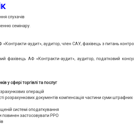
ік
ння слухачів
ченню семінару.
 «Контракти-аудит», аудитор, член САУ, фахівець з питань контролю
ний фахівець АФ «Контракти-аудит», аудитор, податковий консу
ків у сфері торгівлі та послуг
озрахункових операцій
сті розрахункових документів компенсація частини суми штрафних 
щеній системі оподаткування
ли повинен застосовувати РРО
ів