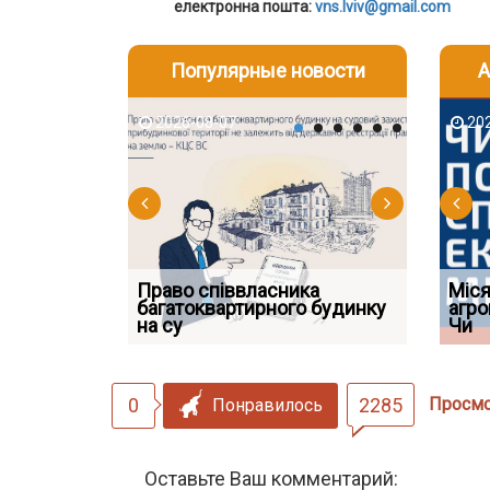
електронна пошта:
vns.lviv@gmail.com
Популярные новости
А
2026-08-07
2026-08-03
2026-08
202
Право співвласника
ФУНДАМЕНТАЛЬНА
Якщо су
Міся
 але позика
багатоквартирного будинку
ПРОБЛЕМА «СУДОВОЇ
відшко
агро
 фраза «на
на су
ПРАКТИКИ», АБО ПР
наявніс
Чи
0
2285
Просм
Понравилось
Оставьте Ваш комментарий: