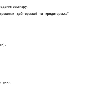
ведення семінару.
трокових дебіторської та кредиторської
и) .
итання.