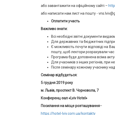
або завантажити на офіційному сайті –
htt
або написати нам лист на пошту - vns.lviv
Оплатити участь
Важливо знати:
Всі необхідні звітні документи видає
Для державних та бюджетних підприє
Є можливість почути відповіді на Ва
пошту, щоб лектори розрахували час 
Програма буде доповнена всіма акту
Для учасників з інших регіонів, при 
Після семінару кожному учаснику над
Семінар відбудеться:
5 грудня 2019 року
м. Львів, проспект В. Чорновола, 7
Конференц-зал «Lviv Hotel»
Посилання на місце розташування
–
https://hotel-lviv.com.ua/kontakty