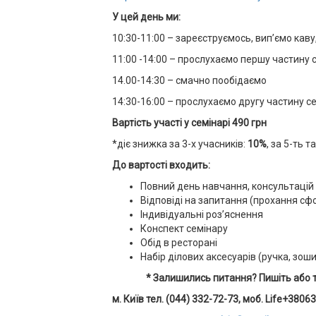
У цей день ми:
10:30-11:00 – зареєструємось, вип’ємо кав
11:00 -14:00 – прослухаємо першу частину 
14.00-14:30 – смачно пообідаємо
14:30-16:00 – прослухаємо другу частину се
Вартість участі у семінарі 490 грн
*діє знижка за 3-х учасників:
10%
, за 5-ть 
До вартості входить:
Повний день навчання, консультацій
Відповіді на запитання (прохання с
Індивідуальні роз’яснення
Конспект семінару
Обід в ресторані
Набір ділових аксесуарів (ручка, зош
* Залишились питання? Пишіть або 
м. Київ тел. (044) 332-72-73, моб. Life+380