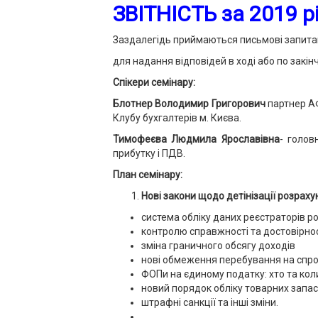
ЗВІТНІСТЬ за 2019 р
Заздалегідь приймаються письмові запита
для надання відповідей в ході або по закін
Спікери семінару:
Блотнер Володимир Григорович
партнер АФ
Клубу бухгалтерів м. Києва.
Тимофеєва Людмила Ярославівна
- голов
прибутку і ПДВ.
План семінару:
Нові закони щодо детінізації розрахун
система обліку даних реєстраторів р
контролю справжності та достовірно
зміна граничного обсягу доходів
нові обмеження перебування на спро
ФОПи на єдиному податку: хто та ко
новий порядок обліку товарних запас
штрафні санкції та інші зміни.