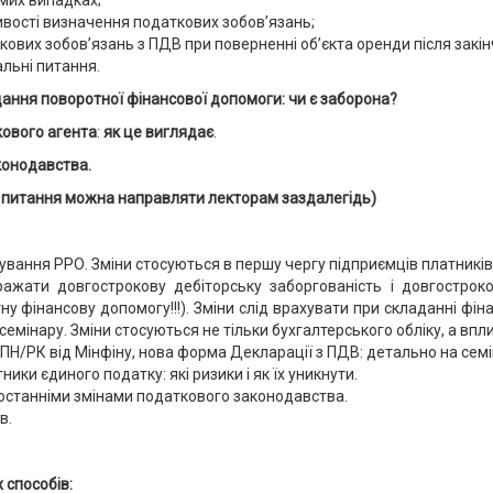
мих випадках;
ивості визначення податкових зобов’язань;
ових зобов’язань з ПДВ при поверненні об’єкта оренди після закін
альні питання.
дання поворотної фінансової допомоги: чи є заборона?
кового агента
:
як це виглядає
.
конодавства.
що питання можна направляти лекторам заздалегідь)
ування РРО. Зміни стосуються в першу чергу підприємців платників є
ражати довгострокову дебіторську заборгованість і довгостроков
ну фінансову допомогу!!!). Зміни слід врахувати при складанні фіна
емінару. Зміни стосуються не тільки бухгалтерського обліку, а впл
ПН/РК від Мінфіну, нова форма Декларації з ПДВ: детально на семі
ики єдиного податку: які ризики і як їх уникнути.
 останніми змінами податкового законодавства.
в.
 способів: