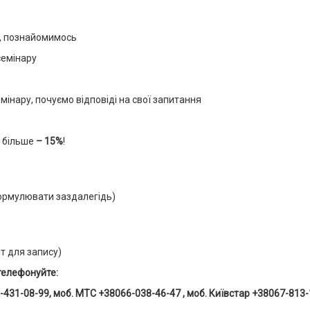
у, познайомимось
семінару
мінару, почуємо відповіді на свої запитання
та більше
– 15%
!
формулювати заздалегідь)
ит для запису)
телефонуйте:
63-431-08-99, моб. MTC +38066-038-46-47 , моб. Київстар +38067-813