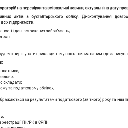
ораторій на перевірки та всі важливі новини, актуальні на дату про
них актів з бухгалтерського обліку.
Дисконтування довгос
всіх підприємств
.
ності і довгострокових зобов’язань;
тості;
удемо вирішувати приклади тому прохання мати чим і де записуват
к:
 платника;
вильно;
но складати;
ому та податковому обліках;
дображаються за результатами податкового (звітного) року та інші п
ти;
 реєстрації ПН/РК в ЄРПН;