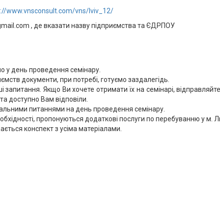
p://www.vnsconsult.com/vns/lviv_12/
‎
@gmail.com , де вказати назву підприємства та ЄДРПОУ
мо у день проведення семінару.
мств документи, при потребі, готуємо заздалегідь.
ші запитання. Якщо Ви хочете отримати їх на семінарі, відправля
та доступно Вам відповіли.
альними питаннями на день проведення семінару.
необхідності, пропонуються додаткові послуги по перебуванню у м. Л
ається конспект з усіма матеріалами.