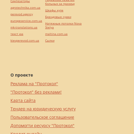
Синтезаторы
больных за границу
agrotechnika.com.ua
Шкафы купе
perevod.agency
Брендовые сумки
europeservice.com.ua
Натяжные потолки Nova
mk-translations.ua
Stelya
текст юа
maltina.com.ua
kievperevod.com.ua
Cылки
О проекте
Реклама на "Протокол"
"Протокол" без реклами!
Карта сайта
Тендер на юридическую услугу
Пользовательское соглашение
Допомогти ресурсу "Протокол"
Кредит онлайн