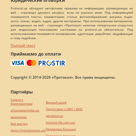
Юридические оговорки
Protocol.ua обладает авторскими правами на информацию, размещенную на
веб - страницах данного ресурса, если не указано иное. Под информацией
понимаются тексты, комментарии, статьи, фотоизображения, рисунки, ящик-
шота, сканы, видео, аудио, другие материалы. При использовании материалов,
размещенных на веб - страницах «Протокол» наличие гиперссылки открытого
для индексации поисковыми системами на protocol.ua обязательна. Под
использованием понимается копирования, адаптация, рерайтинг, модификация
и тому подобное.
Полный текст
Приймаємо до оплати
Copyright © 2014-2026 «Протокол». Все права защищены.
Партнёры
Серьги с
Винный шкаф
бриллиантами
Подготовка к НМТ / ВНО
alliancetechnika.ua
pereklad.ua
миралинкс
hospice-life.com.ua/
Веб мастер
Перевозка больных
https://motokosmos.ua/
Перевозка лежачих