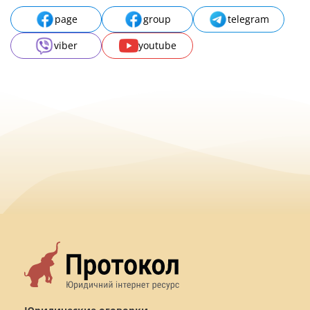
page
group
telegram
viber
youtube