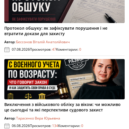
Протокол обшуку: як зафіксувати порушення і не
втратити докази для захисту
Автор:
Бессонов Віталій Анатолійович
07.08.2026
Просмотров:
47
Коментарии:
0
Виключення з військового обліку за віком: чи можливо
це сьогодні та які перспективи судового захист
Автор:
Тарасенко Вера Юрьевна
06.08.2026
Просмотров:
134
Коментарии:
0