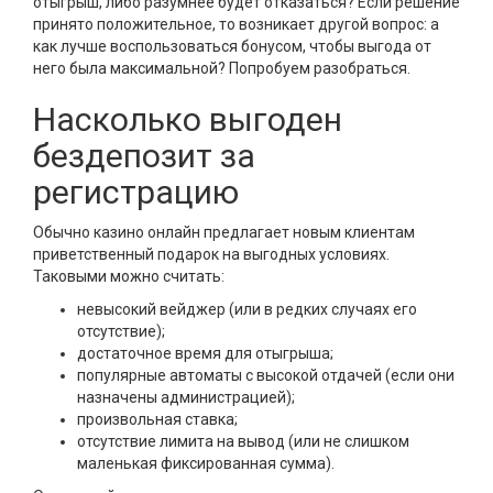
отыгрыш, либо разумнее будет отказаться? Если решение
принято положительное, то возникает другой вопрос: а
как лучше воспользоваться бонусом, чтобы выгода от
него была максимальной? Попробуем разобраться.
Насколько выгоден
бездепозит за
регистрацию
Обычно казино онлайн предлагает новым клиентам
приветственный подарок на выгодных условиях.
Таковыми можно считать:
невысокий вейджер (или в редких случаях его
отсутствие);
достаточное время для отыгрыша;
популярные автоматы с высокой отдачей (если они
назначены администрацией);
произвольная ставка;
отсутствие лимита на вывод (или не слишком
маленькая фиксированная сумма).