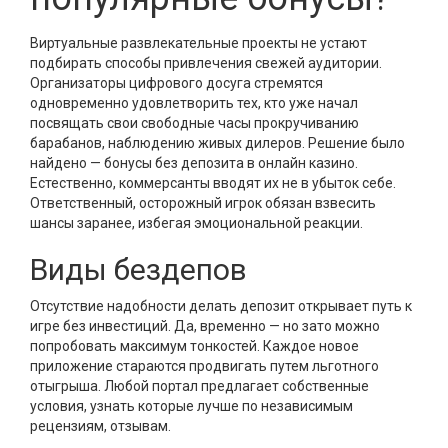
Виртуальные развлекательные проекты не устают
подбирать способы привлечения свежей аудитории.
Организаторы цифрового досуга стремятся
одновременно удовлетворить тех, кто уже начал
посвящать свои свободные часы прокручиванию
барабанов, наблюдению живых дилеров. Решение было
найдено — бонусы без депозита в онлайн казино.
Естественно, коммерсанты вводят их не в убыток себе.
Ответственный, осторожный игрок обязан взвесить
шансы заранее, избегая эмоциональной реакции.
Виды бездепов
Отсутствие надобности делать депозит открывает путь к
игре без инвестиций. Да, временно — но зато можно
попробовать максимум тонкостей. Каждое новое
приложение стараются продвигать путем льготного
отыгрыша. Любой портал предлагает собственные
условия, узнать которые лучше по независимым
рецензиям, отзывам.