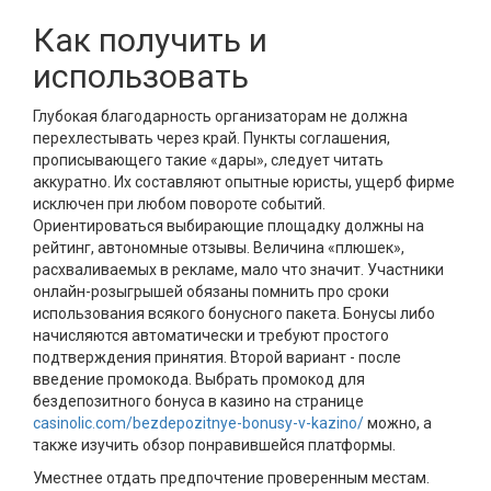
Как получить и
использовать
Глубокая благодарность организаторам не должна
перехлестывать через край. Пункты соглашения,
прописывающего такие «дары», следует читать
аккуратно. Их составляют опытные юристы, ущерб фирме
исключен при любом повороте событий.
Ориентироваться выбирающие площадку должны на
рейтинг, автономные отзывы. Величина «плюшек»,
расхваливаемых в рекламе, мало что значит. Участники
онлайн-розыгрышей обязаны помнить про сроки
использования всякого бонусного пакета. Бонусы либо
начисляются автоматически и требуют простого
подтверждения принятия. Второй вариант - после
введение промокода. Выбрать промокод для
бездепозитного бонуса в казино на странице
casinolic.com/bezdepozitnye-bonusy-v-kazino/
можно, а
также изучить обзор понравившейся платформы.
Уместнее отдать предпочтение проверенным местам.