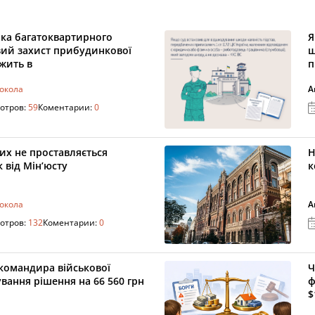
ика багатоквартирного
Я
вий захист прибудинкової
ш
ежить в
п
токола
А
отров:
59
Коментарии:
0
их не проставляється
Н
 від Мін’юсту
к
токола
А
отров:
132
Коментарии:
0
командира військової
Ч
ування рішення на 66 560 грн
ф
$