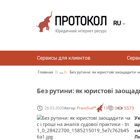
RU
Сервисы для клиентов
Серв
...
Главная
Без рутини: як юристові заощадити час
Без рутини: як юристові заощади
0
5573
26.03.2020
Автор:
PravoSud™
13
Ук
що
с
Ли