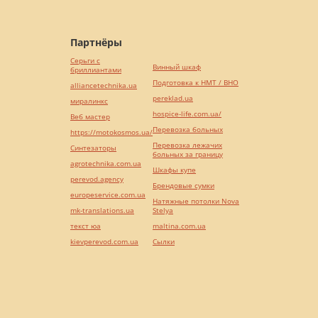
Партнёры
Серьги с
Винный шкаф
бриллиантами
Подготовка к НМТ / ВНО
alliancetechnika.ua
pereklad.ua
миралинкс
hospice-life.com.ua/
Веб мастер
Перевозка больных
https://motokosmos.ua/
Перевозка лежачих
Синтезаторы
больных за границу
agrotechnika.com.ua
Шкафы купе
perevod.agency
Брендовые сумки
europeservice.com.ua
Натяжные потолки Nova
mk-translations.ua
Stelya
текст юа
maltina.com.ua
kievperevod.com.ua
Cылки