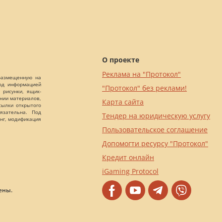
О проекте
Реклама на "Протокол"
 размещенную на
Под информацией
"Протокол" без реклами!
 рисунки, ящик-
ании материалов,
Карта сайта
сылки открытого
язательна. Под
Тендер на юридическую услугу
нг, модификация
Пользовательское соглашение
Допомогти ресурсу "Протокол"
Кредит онлайн
iGaming Protocol
ены.