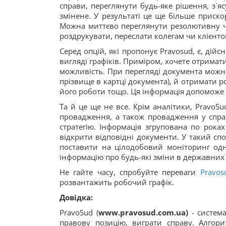
справи, переглянути будь-яке рішення, з`я
змінене. У результаті це ще більше прис
Можна миттєво переглянути резолютивну ча
роздрукувати, переслати колегам чи клієнто
Серед опцій, які пропонує Pravosud, є, дій
вигляді графіків. Приміром, хочете отримат
можливість. При перегляді документа можна
прізвище в картці документа), й отримати р
його роботи тощо. Ця інформація допоможе п
Та й це ще не все. Крім аналітики, PravoS
провадження, а також провадження у спра
стратегію. Інформація згрупована по роках
відкрити відповідні документи. У такий сп
поставити на цілодобовий моніторинг од
інформацію про будь-які зміни в державних 
Не гайте часу, спробуйте переваги
Pravos
розвантажить робочий графік.
Довідка:
PravoSud (
www
.
pravosud
.
com
.
ua
)
- система
правову позицію, виграти справу. Алго