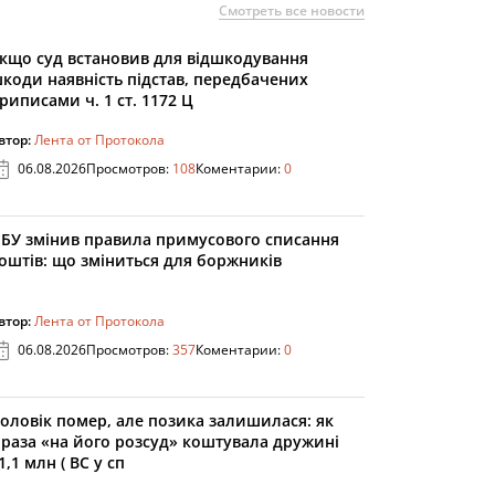
Смотреть все новости
кщо суд встановив для відшкодування
коди наявність підстав, передбачених
риписами ч. 1 ст. 1172 Ц
втор:
Лента от Протокола
06.08.2026
Просмотров:
108
Коментарии:
0
БУ змінив правила примусового списання
оштів: що зміниться для боржників
втор:
Лента от Протокола
06.08.2026
Просмотров:
357
Коментарии:
0
оловік помер, але позика залишилася: як
раза «на його розсуд» коштувала дружині
1,1 млн ( ВС у сп