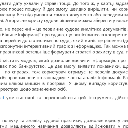
сувати дату ухвали у справі тощо. До того ж, у картці відр
корює процес пошуку й дає змогу швидко вирішити, чи кор
стину без відкривання самого документа або передивитися
ві. А корисне юристу судове рішення можна зберегти у власн
сно, не пересічні – це первинна судова аналітика документ
и більше інформації про суддю, що виніс/винесла конкретне 
 перейти до статистики по судді, який виніс це рішення (д
озгорнутий інтерактивний графік з інформацією. Так можна 
равникові ретельніше формувати стратегію захисту в суді т
ud містить модуль, який дозволяє виявити інформацію про 
вах про банкрутство. Це дає змогу виявити показники, 
 і по справах, тож користувач отримує не перелік докуме
осіб правник значно заощаджує час на аналіз інформації. 
ним кліком мишки в програмі. У цьому випадку користу
реєстрах щодо зазначених осіб.
ud
уже сьогодні та переконайтесь: цей інструмент, дійсн
 пошуку та аналізу судової практики, дозволяє юристу ле
ритми машинного навчання дозволяють здійснювати у п