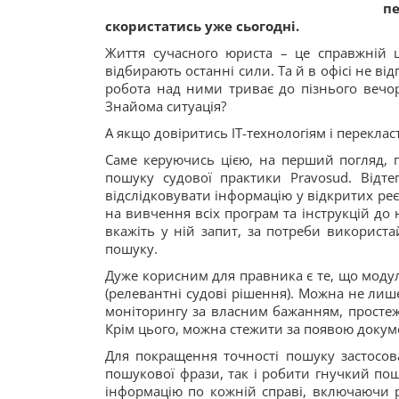
п
скористатись уже сьогодні.
Життя сучасного юриста – це справжній ц
відбирають останні сили. Та й в офісі не в
робота над ними триває до пізнього вечор
Знайома ситуація?
А якщо довіритись ІТ-технологіям і перекла
Саме керуючись цією, на перший погляд, п
пошуку судової практики Pravosud. Відт
відслідковувати інформацію у відкритих ре
на вивчення всіх програм та інструкцій до
вкажіть у ній запит, за потреби використа
пошуку.
Дуже корисним для правника є те, що моду
(релевантні судові рішення). Можна не лиш
моніторингу за власним бажанням, простеж
Крім цього, можна стежити за появою доку
Для покращення точності пошуку застосов
пошукової фрази, так і робити гнучкий по
інформацію по кожній справі, включаючи ре