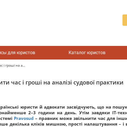
исы для юристов
Каталог юристов
 і гроші на а...
ти час і гроші на аналізі судової практики
раїнські юристи й адвокати засвідчують, що на пошук
найменше 2–3 години на день. Утім завдяки IT-техно
истемі
Pravosud
– правник може звільнити час для інши
ше декілька кліків мишкою, прості налаштування – і 