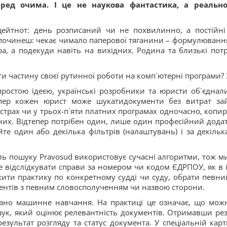
еред очима. І це не наукова фантастика, а реальн
ейтнот: день розписаний чи не похвилинно, а постійні ді
ідпочинеш: чекає чимало паперової тяганини – формулювання 
а, а подекуди навіть на вихідних. Родина та близькі потр
сти частину своєї рутинної роботи на комп`ютерні програми? 
ростою ідеєю, українські розробники та юристи об`єднал
епер кожен юрист може шукатидокументи без витрат за
єстрах чи у трьох-п`яти платних програмах одночасно, копир
 них. Відтепер потрібен один, лише один професійний додат
йте один або декілька фільтрів (налаштувань) і за декіл
ль пошуку Pravosud використовує сучасні алгоритми, тож м
е відслідкувати справи за номером чи кодом ЄДРПОУ, як в
ити практику по конкретному судді чи суду, обрати певни
ментів з певним словосполученням чи назвою сторони.
ано машинне навчання. На практиці це означає, що мож
шук, який оцінює релевантність документів. Отримавши ре
зультат розгляду та статус документа. У спеціальній кар