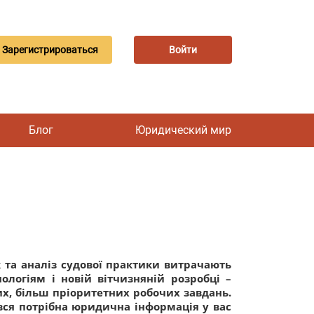
Зарегистрироваться
Войти
Блог
Юридический мир
 та аналіз судової практики витрачають
логіям і новій вітчизняній розробці –
х, більш пріоритетних робочих завдань.
вся потрібна юридична інформація у вас