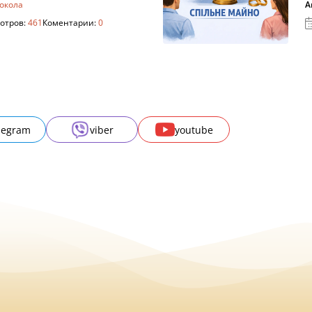
токола
А
отров:
461
Коментарии:
0
legram
viber
youtube