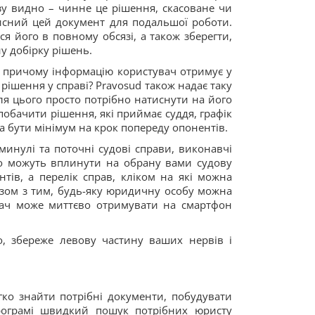
азу видно – чинне це рішення, скасоване чи
исний цей документ для подальшої роботи.
 його в повному обсязі, а також зберегти,
у добірку рішень.
ів, причому інформацію користувач отримує у
рішення у справі? Pravosud також надає таку
ля цього просто потрібно натиснути на його
побачити рішення, які приймає суддя, графік
а бути мінімум на крок попереду опонентів.
минулі та поточні судові справи, виконавчі
що можуть вплинути на обрану вами судову
нтів, а перелік справ, кліком на які можна
Разом з тим, будь-яку юридичну особу можна
вач може миттєво отримувати на смартфон
о, збереже левову частину ваших нервів і
гко знайти потрібні документи, побудувати
рограмі швидкий пошук потрібних юристу