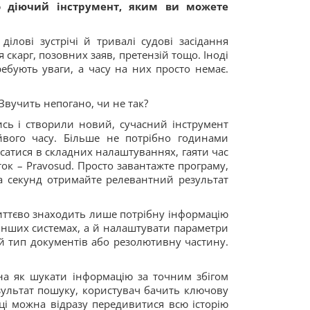
о діючий інструмент, яким ви можете
лові зустрічі й тривалі судові засідання
скарг, позовних заяв, претензій тощо. Іноді
ебують уваги, а часу на них просто немає.
Звучить непогано, чи не так?
ись і створили новий, сучасний інструмент
йвого часу. Більше не потрібно годинами
сатися в складних налаштуваннях, гаяти час
ок – Pravosud. Просто завантажте програму,
ька секунд отримайте релевантний результат
иттєво знаходить лише потрібну інформацію
 інших системах, а й налаштувати параметри
й тип документів або резолютивну частину.
на як шукати інформацію за точним збігом
зультат пошуку, користувач бачить ключову
тці можна відразу передивитися всю історію