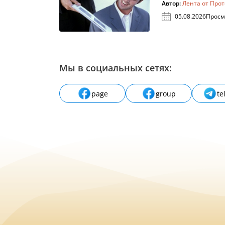
Автор:
Лента от Про
05.08.2026
Просм
Мы в социальных сетях:
page
group
te