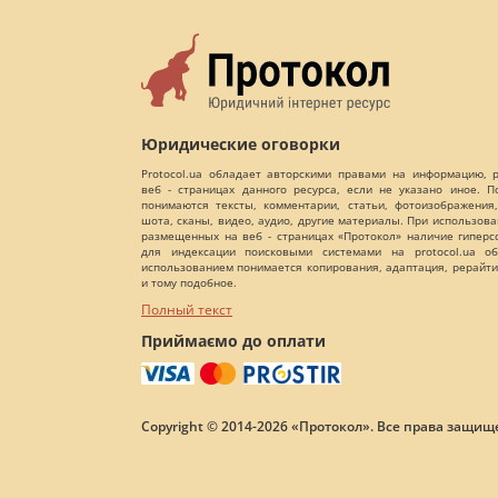
Юридические оговорки
Protocol.ua обладает авторскими правами на информацию,
веб - страницах данного ресурса, если не указано иное. 
понимаются тексты, комментарии, статьи, фотоизображения,
шота, сканы, видео, аудио, другие материалы. При использов
размещенных на веб - страницах «Протокол» наличие гиперс
для индексации поисковыми системами на protocol.ua об
использованием понимается копирования, адаптация, рерайти
и тому подобное.
Полный текст
Приймаємо до оплати
Copyright © 2014-2026 «Протокол». Все права защищ