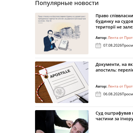
Популярные новости
Право співвласн
будинку на судо
території не зал
Автор:
Лента от Про
07.08.2026
Просм
Документи, на як
апостиль: перелік
Автор:
Лента от Про
06.08.2026
Просм
Суд оштрафував 
частини за ігнор