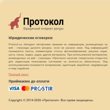
Юридические оговорки
Protocol.ua обладает авторскими правами на информацию, размещенную на
веб - страницах данного ресурса, если не указано иное. Под информацией
понимаются тексты, комментарии, статьи, фотоизображения, рисунки, ящик-
шота, сканы, видео, аудио, другие материалы. При использовании материалов,
размещенных на веб - страницах «Протокол» наличие гиперссылки открытого
для индексации поисковыми системами на protocol.ua обязательна. Под
использованием понимается копирования, адаптация, рерайтинг, модификация
и тому подобное.
Полный текст
Приймаємо до оплати
Copyright © 2014-2026 «Протокол». Все права защищены.