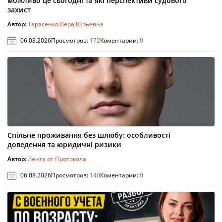
можливо це сьогодні та які перспективи судового
захист
Автор:
Тарасенко Вера Юрьевна
06.08.2026
Просмотров:
172
Коментарии:
0
Спільне проживання без шлюбу: особливості
доведення та юридичні ризики
Автор:
Лента от Протокола
06.08.2026
Просмотров:
140
Коментарии:
0