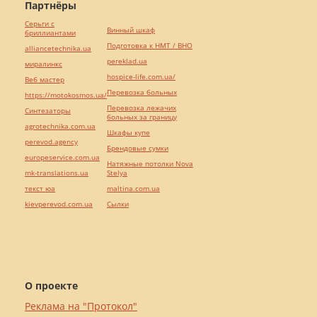
Партнёры
Серьги с
Винный шкаф
бриллиантами
Подготовка к НМТ / ВНО
alliancetechnika.ua
pereklad.ua
миралинкс
hospice-life.com.ua/
Веб мастер
Перевозка больных
https://motokosmos.ua/
Перевозка лежачих
Синтезаторы
больных за границу
agrotechnika.com.ua
Шкафы купе
perevod.agency
Брендовые сумки
europeservice.com.ua
Натяжные потолки Nova
mk-translations.ua
Stelya
текст юа
maltina.com.ua
kievperevod.com.ua
Cылки
О проекте
Реклама на "Протокол"