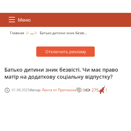
Меню
...
Главная
Батько дитини зник безві...
Отключить рекламу
Батько дитини зник безвісті. Чи має право
матір на додаткову соціальну відпустку?
0
275
01.08.2025
Автор:
Лента от Протокола
1