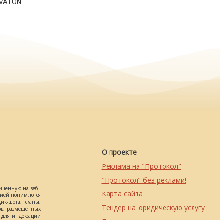
VATON.
О проекте
Реклама на "Протокол"
"Протокол" без реклами!
ещенную на веб -
Карта сайта
ацией понимаются
ик-шота, сканы,
Тендер на юридическую услугу
ов, размещенных
о для индексации