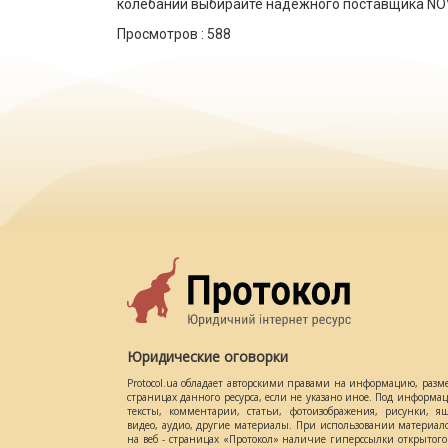
колебаний выбирайте надежного поставщика NO
Просмотров :
588
Юридические оговорки
Protocol.ua обладает авторскими правами на информацию, разм
страницах данного ресурса, если не указано иное. Под информ
тексты, комментарии, статьи, фотоизображения, рисунки, ящ
видео, аудио, другие материалы. При использовании материал
на веб - страницах «Протокол» наличие гиперссылки открытог