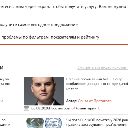
етесь с ним через экран, чтобы получить услугу, Вам не нужно
получите самое выгодное предложение
 проблемы по фильтрам, показателям и рейтингу
ии
Смотреть все видео консуль
ку за
Спільне проживання без шлюбу:
та які
особливості доведення та юридичні
ризики
на
Автор:
Лента от Протокола
06.08.2026
Просмотров:
64
Коментарии:
0
 по
Чи потрібна ФОП печатка у 2026 роц
одня и
правила застосування, роз'яснення