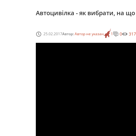
Автоцивілка - як вибрати, на що
0
317
25.02.2017
Автор:
Автор не указан
1