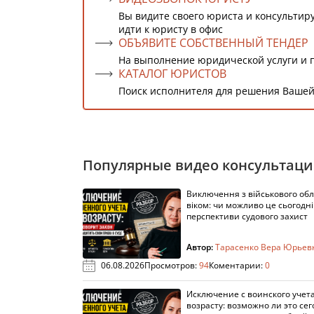
Вы видите своего юриста и консультиру
идти к юристу в офис
ОБЪЯВИТЕ СОБСТВЕННЫЙ ТЕНДЕР
На выполнение юридической услуги и 
КАТАЛОГ ЮРИСТОВ
Поиск исполнителя для решения Вашей
Популярные видео консультац
Виключення з військового облі
віком: чи можливо це сьогодні 
перспективи судового захист
Автор:
Тарасенко Вера Юрьев
06.08.2026
Просмотров:
94
Коментарии:
0
Исключение с воинского учета
возрасту: возможно ли это сег