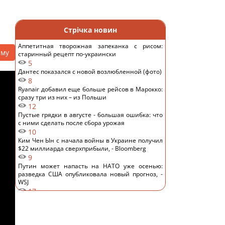
Стрічка новин
Аппетитная творожная запеканка с рисом:
аму
старинный рецепт по-украински
5
Дантес показался с новой возлюбленной (фото)
8
Ryanair добавил еще больше рейсов в Марокко:
сразу три из них – из Польши
12
Пустые грядки в августе - большая ошибка: что
с ними сделать после сбора урожая
10
Ким Чен Ын с начала войны в Украине получил
$22 миллиарда сверхприбыли, - Bloomberg
9
Путин может напасть на НАТО уже осенью:
разведка США опубликовала новый прогноз, -
WSJ
17
Эксперт отключил одну настройку Android – и
смартфон перестал разряжаться ночью
14