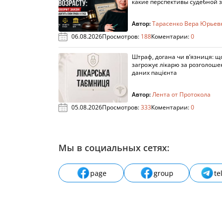
какие перспективы судебной 
Автор:
Тарасенко Вера Юрьев
06.08.2026
Просмотров:
188
Коментарии:
0
Штраф, догана чи в’язниця: щ
загрожує лікарю за розголош
даних пацієнта
Автор:
Лента от Протокола
05.08.2026
Просмотров:
333
Коментарии:
0
Мы в социальных сетях:
page
group
te