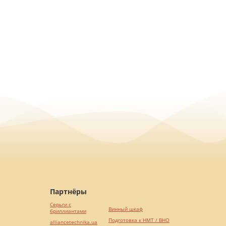
Партнёры
Серьги с
Винный шкаф
бриллиантами
Подготовка к НМТ / ВНО
alliancetechnika.ua