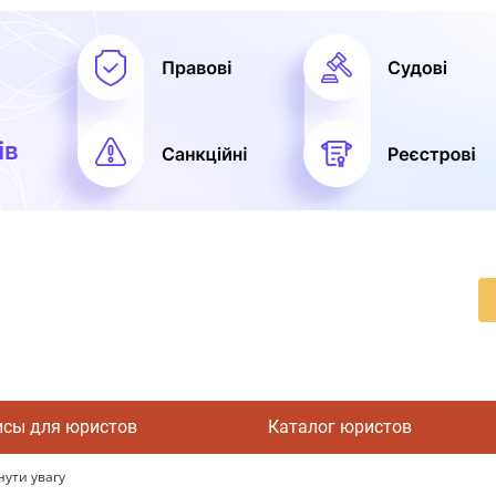
исы для юристов
Каталог юристов
нути увагу