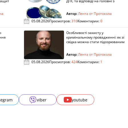
защит
ДПС та відповіді на головні з
на
Автор:
Лента от Протокола
05.08.2026
Просмотров:
316
Коментарии:
0
о
Особливості захисту у
ення
кримінальному провадженні: як зі
свідка можна стати підозрюваним
Автор:
Лента от Протокола
05.08.2026
Просмотров:
424
Коментарии:
1
legram
viber
youtube