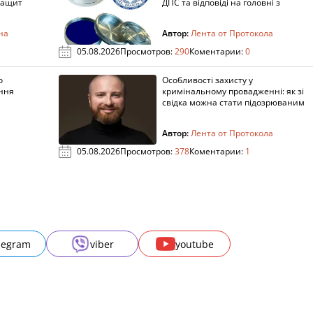
защит
ДПС та відповіді на головні з
на
Автор:
Лента от Протокола
05.08.2026
Просмотров:
290
Коментарии:
0
о
Особливості захисту у
ення
кримінальному провадженні: як зі
свідка можна стати підозрюваним
Автор:
Лента от Протокола
05.08.2026
Просмотров:
378
Коментарии:
1
legram
viber
youtube