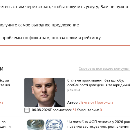
етесь с ним через экран, чтобы получить услугу, Вам не нужно
получите самое выгодное предложение
 проблемы по фильтрам, показателям и рейтингу
ии
Смотреть все видео консуль
ку за
Спільне проживання без шлюбу:
та які
особливості доведення та юридичні
ризики
на
Автор:
Лента от Протокола
06.08.2026
Просмотров:
51
Коментарии:
0
 по
Чи потрібна ФОП печатка у 2026 роц
одня и
правила застосування, роз'яснення