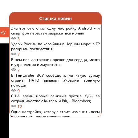
Стрічка новин
Эксперт отключил одну настройку Android – и
аму
смартфон перестал разряжаться ночью
3
Удары России по кораблям в Черном море: в FP
раскрыли последствия
7
В чем польза грецких орехов для сердца, мозга
и укрепления иммунитета
7
В Генштабе ВСУ сообщили, на какую сумму
страны НАТО выделят Украине военную
помощь
9
США ввели новые санкции против Кубы за
сотрудничество с Китаем и РФ, – Bloomberg
12
Одна настройка, которую стоит изменить всем
владельцам новых телевизоров
12
Ученые нашли отпечатки пальцев на керамике
возрастом 8000 лет: что их удивило
13