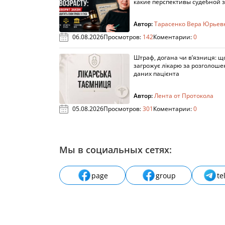
какие перспективы судебной 
Автор:
Тарасенко Вера Юрьев
06.08.2026
Просмотров:
142
Коментарии:
0
Штраф, догана чи в’язниця: щ
загрожує лікарю за розголош
даних пацієнта
Автор:
Лента от Протокола
05.08.2026
Просмотров:
301
Коментарии:
0
Мы в социальных сетях:
page
group
te