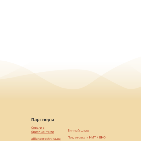
Партнёры
Серьги с
Винный шкаф
бриллиантами
Подготовка к НМТ / ВНО
alliancetechnika.ua