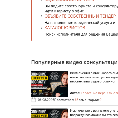
Вы видите своего юриста и консультиру
идти к юристу в офис
ОБЪЯВИТЕ СОБСТВЕННЫЙ ТЕНДЕР
На выполнение юридической услуги и 
КАТАЛОГ ЮРИСТОВ
Поиск исполнителя для решения Вашей
Популярные видео консультац
Виключення з військового облі
віком: чи можливо це сьогодні 
перспективи судового захист
Автор:
Тарасенко Вера Юрьев
06.08.2026
Просмотров:
65
Коментарии:
0
Исключение с воинского учета
возрасту: возможно ли это сег