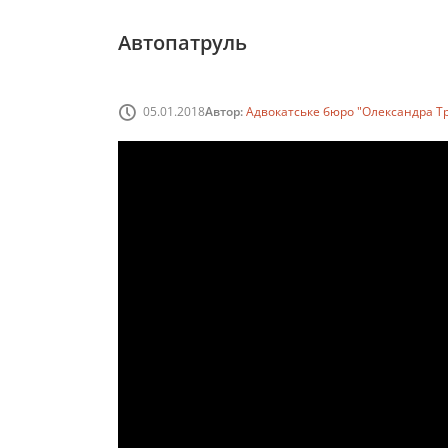
Автопатруль
05.01.2018
Автор:
Адвокатське бюро "Олександра Т