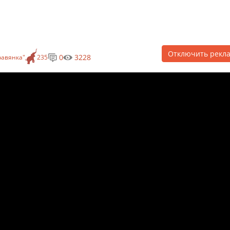
Отключить рекл
0
3228
равянка"
235