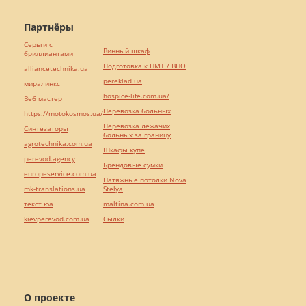
Партнёры
Серьги с
Винный шкаф
бриллиантами
Подготовка к НМТ / ВНО
alliancetechnika.ua
pereklad.ua
миралинкс
hospice-life.com.ua/
Веб мастер
Перевозка больных
https://motokosmos.ua/
Перевозка лежачих
Синтезаторы
больных за границу
agrotechnika.com.ua
Шкафы купе
perevod.agency
Брендовые сумки
europeservice.com.ua
Натяжные потолки Nova
mk-translations.ua
Stelya
текст юа
maltina.com.ua
kievperevod.com.ua
Cылки
О проекте