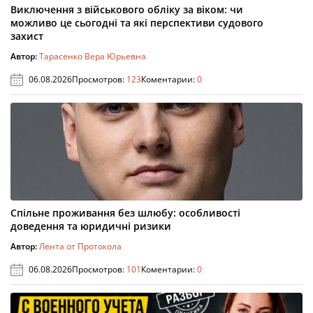
Виключення з військового обліку за віком: чи
можливо це сьогодні та які перспективи судового
захист
Автор:
Тарасенко Вера Юрьевна
06.08.2026
Просмотров:
123
Коментарии:
0
Спільне проживання без шлюбу: особливості
доведення та юридичні ризики
Автор:
Лента от Протокола
06.08.2026
Просмотров:
101
Коментарии:
0