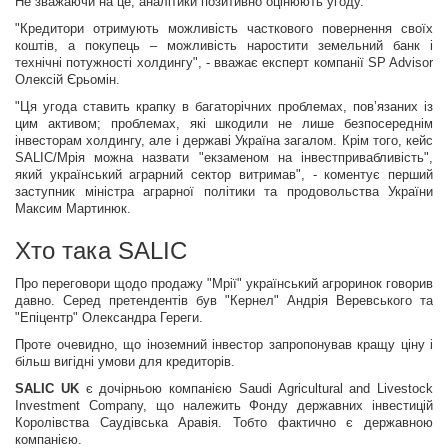
Не зважаючи на це, аналітики позитивно оцінюють угоду.
"Кредитори отримують можливість часткового повернення своїх
коштів, а покупець – можливість наростити земельний банк і
технічні потужності холдингу", - вважає експерт компанії SP Advisor
Олексій Єрьомін.
"Ця угода ставить крапку в багаторічних проблемах, пов’язаних із
цим активом; проблемах, які шкодили не лише безпосереднім
інвесторам холдингу, але і державі Україна загалом. Крім того, кейс
SALIC/Мрія можна назвати "екзаменом на інвестпривабливість",
який український аграрний сектор витримав", - коментує перший
заступник міністра аграрної політики та продовольства України
Максим Мартинюк.
Хто така SALIC
Про переговори щодо продажу "Мрії" український агроринок говорив
давно. Серед претендентів був "Кернел" Андрія Веревського та
"Епіцентр" Олександра Гереги.
Проте очевидно, що іноземний інвестор запропонував кращу ціну і
більш вигідні умови для кредиторів.
SALIC UK
є дочірньою компанією Saudi Agricultural and Livestock
Investment Company, що належить Фонду державних інвестицій
Королівства Саудівська Аравія. Тобто фактично є державною
компанією.