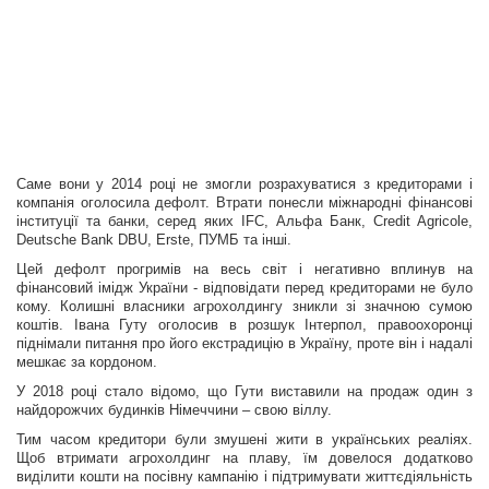
Саме вони у 2014 році не змогли розрахуватися з кредиторами і
компанія оголосила дефолт. Втрати понесли міжнародні фінансові
інституції та банки, серед яких IFC, Альфа Банк, Credit Agricole,
Deutsche Bank DBU, Erste, ПУМБ та інші.
Цей дефолт прогримів на весь світ і негативно вплинув на
фінансовий імідж України - відповідати перед кредиторами не було
кому. Колишні власники агрохолдингу зникли зі значною сумою
коштів. Івана Гуту оголосив в розшук Інтерпол, правоохоронці
піднімали питання про його екстрадицію в Україну, проте він і надалі
мешкає за кордоном.
У 2018 році стало відомо, що Гути виставили на продаж один з
найдорожчих будинків Німеччини – свою віллу.
Тим часом кредитори були змушені жити в українських реаліях.
Щоб втримати агрохолдинг на плаву, їм довелося додатково
виділити кошти на посівну кампанію і підтримувати життєдіяльність