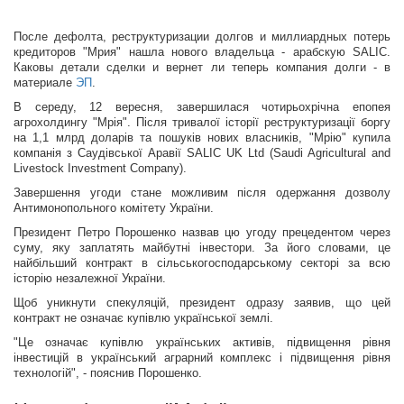
После дефолта, реструктуризации долгов и миллиардных потерь
кредиторов "Мрия" нашла нового владельца - арабскую SALIC.
Каковы детали сделки и вернет ли теперь компания долги - в
материале
ЭП
.
В середу, 12 вересня, завершилася чотирьохрічна епопея
агрохолдингу "Мрія". Після тривалої історії реструктуризації боргу
на 1,1 млрд доларів та пошуків нових власників, "Мрію" купила
компанія з Саудівської Аравії SALIC UK Ltd (Saudi Agricultural and
Livestock Investment Company).
Завершення угоди стане можливим після одержання дозволу
Антимонопольного комітету України.
Президент Петро Порошенко назвав цю угоду прецедентом через
суму, яку заплатять майбутні інвестори. За його словами, це
найбільший контракт в сільськогосподарському секторі за всю
історію незалежної України.
Щоб уникнути спекуляцій, президент одразу заявив, що цей
контракт не означає купівлю української землі.
"Це означає купівлю українських активів, підвищення рівня
інвестицій в український аграрний комплекс і підвищення рівня
технологій", - пояснив Порошенко.