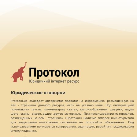
Юридические оговорки
Protocol.ua обладает авторскими правами на информацию, размещенную на
веб - страницах данного ресурса, если не указано иное. Под информацией
понимаются тексты, комментарии, статьи, фотоизображения, рисунки, ящик-
шота, сканы, видео, аудио, другие материалы. При использовании материалов,
размещенных на веб - страницах «Протокол» наличие гиперссылки открытого
для индексации поисковыми системами на protocol.ua обязательна. Под
использованием понимается копирования, адаптация, рерайтинг, модификация
и тому подобное.