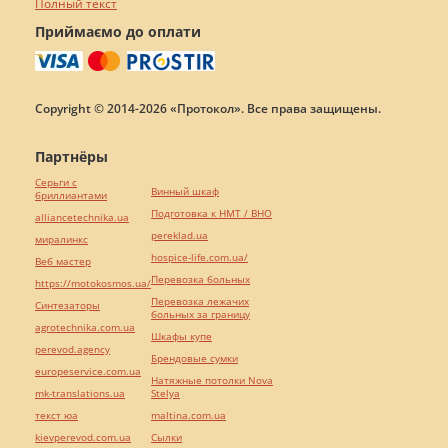
Полный текст
Приймаємо до оплати
Copyright © 2014-2026 «Протокол». Все права защищены.
Партнёры
Серьги с
Винный шкаф
бриллиантами
Подготовка к НМТ / ВНО
alliancetechnika.ua
pereklad.ua
миралинкс
hospice-life.com.ua/
Веб мастер
Перевозка больных
https://motokosmos.ua/
Перевозка лежачих
Синтезаторы
больных за границу
agrotechnika.com.ua
Шкафы купе
perevod.agency
Брендовые сумки
europeservice.com.ua
Натяжные потолки Nova
mk-translations.ua
Stelya
текст юа
maltina.com.ua
kievperevod.com.ua
Cылки