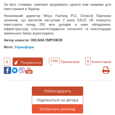
За його словами, компанія продовжить шукати нові напрями для
інвестування в Україну.
Незалежний директор Mriya
Farming PLC Олексій Павленко
зазначив, що
п
ротягом наступних 2 років SALIC UK планують
інвестувати понад 150 млн доларів в нове обладнання,
інфраструктуру, сільськогосподарські технології та консолідацію
земельного банку агрохолдингу.
Автор новости: ОКСАНА ПИРОЖОК
Фото:
Укринформ
0
1556
0
Просмотров
Коментарии
Понравилось
Поблагодарить
Подписаться на автора
Отключить рекламу