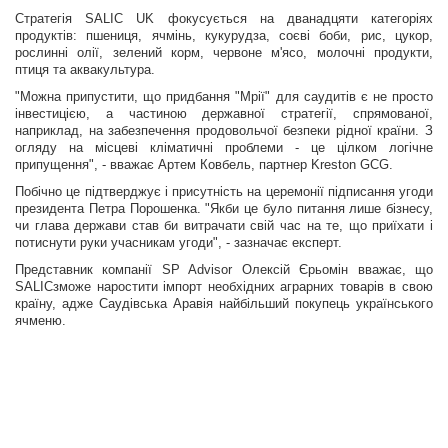
Стратегія SALIC UK фокусується на дванадцяти категоріях
продуктів: пшениця, ячмінь, кукурудза, соєві боби, рис, цукор,
рослинні олії, зелений корм, червоне м'ясо, молочні продукти,
птиця та аквакультура.
"Можна припустити, що придбання "Мрії" для саудитів є не просто
інвестицією, а частиною державної стратегії, спрямованої,
наприклад, на забезпечення продовольчої безпеки рідної країни. З
огляду на місцеві кліматичні проблеми - це цілком логічне
припущення", - вважає Артем Ковбель, партнер Kreston GCG.
Побічно це підтверджує і присутність на церемонії підписання угоди
президента Петра Порошенка. "Якби це було питання лише бізнесу,
чи глава держави став би витрачати свій час на те, що приїхати і
потиснути руки учасникам угоди", - зазначає експерт.
Представник компанії SP Advisor Олексій Єрьомін вважає, що
SALICзможе наростити імпорт необхідних аграрних товарів в свою
країну, адже Саудівська Аравія найбільший покупець українського
ячменю.