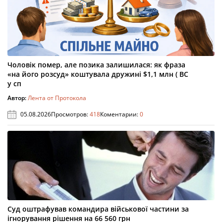
Чоловік помер, але позика залишилася: як фраза
«на його розсуд» коштувала дружині $1,1 млн ( ВС
у сп
Автор:
Лента от Протокола
05.08.2026
Просмотров:
418
Коментарии:
0
Суд оштрафував командира військової частини за
ігнорування рішення на 66 560 грн