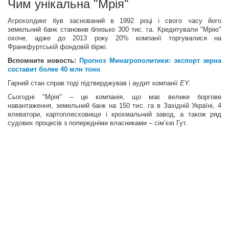
Чим унікальна "Мрія"
Агрохолдинг був заснований в 1992 році і свого часу його
земельний банк становив близько 300 тис. га. Кредитували "Мрію"
охоче, адже до 2013 року 20% компанії торгувалися на
Франкфуртській фондовій біржі.
Вспомните новость:
Прогноз Минагрополитики: экспорт зерна
составит более 40 млн тонн
Гарний стан справ тоді підтверджував і аудит компанії
E
Y
.
Сьогодні "Мрія" – це компанія, що має велике боргове
навантаження, земельний банк на 150 тис. га в Західній Україні, 4
елеватори, картоплесховище і крохмальний завод, а також ряд
судових процесів з попередніми власниками – сім’єю Гут.