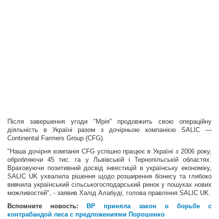
Після завершення угоди "Мрія" продовжить свою операційну
діяльність в Україні разом з дочірньою компанією SALIC —
Continental Farmers Group (CFG).
"Наша дочірня компанія CFG успішно працює в Україні з 2006 року,
обробляючи 45 тис. га у Львівській і Тернопільській областях.
Враховуючи позитивний досвід інвестицій в українську економіку,
SALIC UK ухвалила рішення щодо розширення бізнесу та глибоко
вивчила український сільськогосподарський ринок у пошуках нових
можливостей", - заявив Халід Алабуді, голова правління SALIC UK.
Вспомните новость:
ВР приняла закон о борьбе с
контрабандой леса с предложениями Порошенко