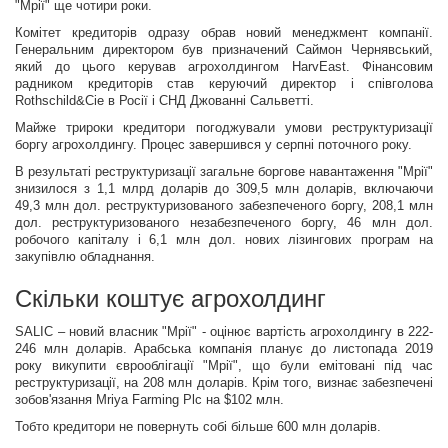
"Мрії" ще чотири роки.
Комітет кредиторів одразу обрав новий менеджмент компанії.
Генеральним директором був призначений Саймон Чернявський,
який до цього керував агрохолдингом HarvEast. Фінансовим
радником кредиторів став керуючий директор і співголова
Rothschild&Cie в Росії і СНД Джованні Сальветті.
Майже трироки кредитори погоджували умови реструктуризації
боргу агрохолдингу. Процес завершився у серпні поточного року.
В результаті реструктуризації загальне боргове навантаження "Мрії"
знизилося з 1,1 млрд доларів до 309,5 млн доларів, включаючи
49,3 млн дол. реструктуризованого забезпеченого боргу, 208,1 млн
дол. реструктуризованого незабезпеченого боргу, 46 млн дол.
робочого капіталу і 6,1 млн дол. нових лізингових програм на
закупівлю обладнання.
Скільки коштує агрохолдинг
SALIC – новий власник "Мрії" - оцінює вартість агрохолдингу в 222-
246 млн доларів. Арабська компанія планує до листопада 2019
року викупити єврооблігації "Мрії", що були емітовані під час
реструктуризації, на 208 млн доларів. Крім того, визнає забезпечені
зобов'язання Mriya Farming Plc на $102 млн.
Тобто кредитори не повернуть собі більше 600 млн доларів.