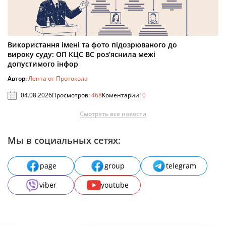
Використання імені та фото підозрюваного до
вироку суду: ОП КЦС ВС роз’яснила межі
допустимого інфор
Автор:
Лента от Протокола
04.08.2026
Просмотров:
468
Коментарии:
0
Смотреть все новости
Мы в социальных сетях:
page
group
telegram
viber
youtube