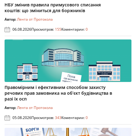
НБУ змінив правила примусового списання
коштів: що зміниться для боржників
Автор:
Лента от Протокола
06.08.2026
Просмотров:
155
Коментарии:
0
Правомірним і ефективним способом захисту
речових прав замовника на об’єкт будівництва в
разі їх осп
Автор:
Лента от Протокола
05.08.2026
Просмотров:
343
Коментарии:
0