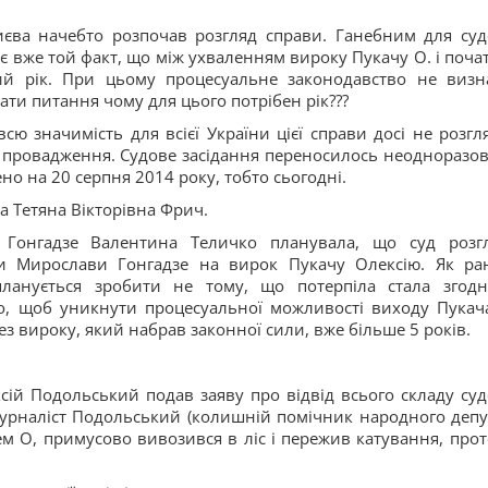
иєва начебто розпочав розгляд справи. Ганебним для суд
є вже той факт, що між ухваленням вироку Пукачу О. і поча
ий рік. При цьому процесуальне законодавство не визн
ати питання чому для цього потрібен рік???
ю значимість для всієї України цієї справи досі не розгл
о провадження. Судове засідання переносилось неодноразов
о на 20 серпня 2014 року, тобто сьогодні.
а Тетяна Вікторівна Фрич.
 Гонгадзе Валентина Теличко планувала, що суд розг
ги Мирослави Гонгадзе на вирок Пукачу Олексію. Як ра
анується зробити не тому, що потерпіла стала згодн
го, щоб уникнути процесуальної можливості виходу Пукач
ез вироку, який набрав законної сили, вже більше 5 років.
сій Подольський подав заяву про відвід всього складу суд
 Журналіст Подольський (колишній помічник народного депу
ем О, примусово вивозився в ліс і пережив катування, прот