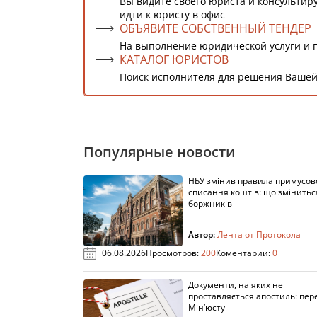
Вы видите своего юриста и консультиру
идти к юристу в офис
ОБЪЯВИТЕ СОБСТВЕННЫЙ ТЕНДЕР
На выполнение юридической услуги и 
КАТАЛОГ ЮРИСТОВ
Поиск исполнителя для решения Вашей
Популярные новости
НБУ змінив правила примусов
списання коштів: що змінитьс
боржників
Автор:
Лента от Протокола
06.08.2026
Просмотров:
200
Коментарии:
0
Документи, на яких не
проставляється апостиль: пере
Мін’юсту