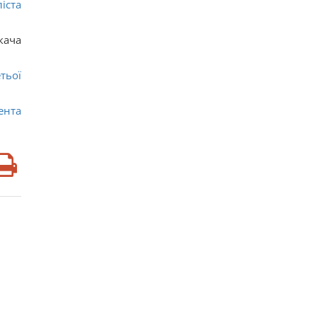
іста
кача
тьої
ента