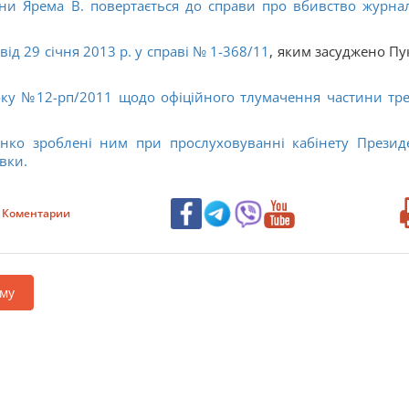
ни Ярема В. повертається до справи про вбивство журнал
ід 29 січня 2013 р. у справі
№ 1-368/11
, яким засуджено Пу
оку №12-рп/2011 щодо офіційного тлумачення частини тре
енко зроблені ним при прослуховуванні кабінету Презид
вки.
Коментарии
му