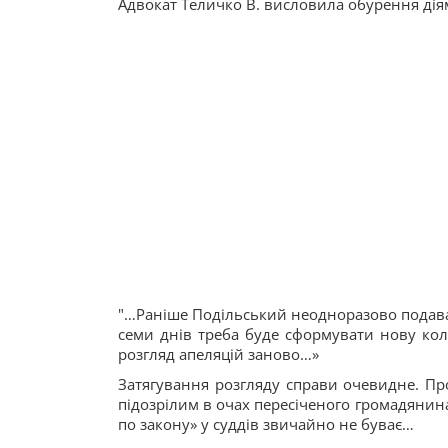
Адвокат Теличко В. висловила обурення діями
"…Раніше Подільський неодноразово подавав 
семи днів треба буде сформувати нову коле
розгляд апеляцій заново…»
Затягування розгляду справи очевидне. Прот
підозрілим в очах пересіченого громадянина
по закону» у суддів звичайно не буває…