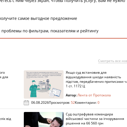
етесь с ним через экран, чтобы получить услугу, Вам не нужно
получите самое выгодное предложение
 проблемы по фильтрам, показателям и рейтингу
Смотреть все но
ого
Якщо суд встановив для
я для
відшкодування шкоди наявність
підстав, передбачених приписами ч
1 ст. 1172 Ц
Автор:
Лента от Протокола
06.08.2026
Просмотров:
52
Коментарии:
0
Суд оштрафував командира
лік від
військової частини за ігнорування
рішення на 66 560 грн