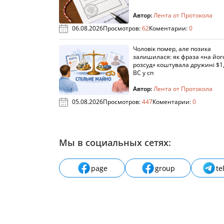
Автор:
Лента от Протокола
06.08.2026
Просмотров:
62
Коментарии:
0
Чоловік помер, але позика
залишилася: як фраза «на йог
розсуд» коштувала дружині $1,
ВС у сп
Автор:
Лента от Протокола
05.08.2026
Просмотров:
447
Коментарии:
0
Мы в социальных сетях:
page
group
te