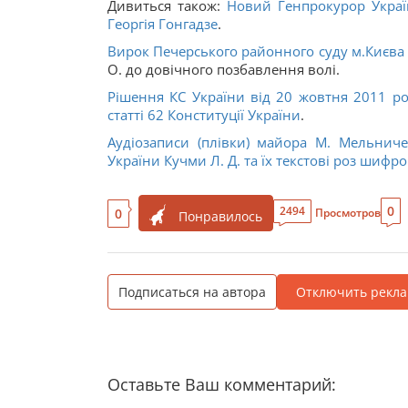
Дивиться також:
Новий Генпрокурор Украї
Георгія Гонгадзе
.
Вирок Печерського районного суду м.Києва в
О. до довічного позбавлення волі.
Рішення КС України від 20 жовтня 2011 р
статті
62
Конституції України
.
Аудіозаписи (плівки) майора М. Мельнич
України Кучми Л. Д. та їх текстові роз шифро
0
2494
0
Просмотров
Понравилось
Подписаться на автора
Отключить рекла
Оставьте Ваш комментарий: