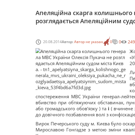
Апеляційна скарга колишнього 
розглядається Апеляційним судо
0
249
20.08.2014
Автор:
Автор не указан
0
Жо
«У
20
Л
Пе
вб
к
спостереження МВС України генерал-лейтен
вбивство при обтяжуючих обставинах, пу
або громадського обов’язку ) та
і
( вчинене 
до довічного позбавлення волі з конфіскаці
Вирок Печерського суду м. Києва було оска
Мирославою Гонгадзе з метою зміни кваліф