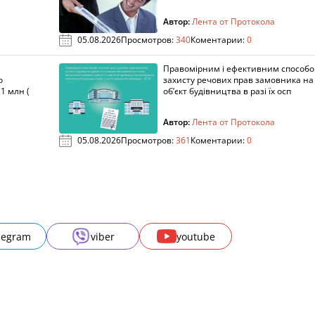
Автор:
Лента от Протокола
05.08.2026
Просмотров:
340
Коментарии:
0
Правомірним і ефективним способ
о
захисту речових прав замовника на
1 млн (
об’єкт будівництва в разі їх осп
Автор:
Лента от Протокола
05.08.2026
Просмотров:
361
Коментарии:
0
legram
viber
youtube