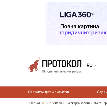
RU
Сервисы для клиентов
Серв
...
Главная
Апеляційна скарга колишнього генера