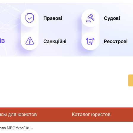
исы для юристов
Каталог юристов
ла МВС України ...