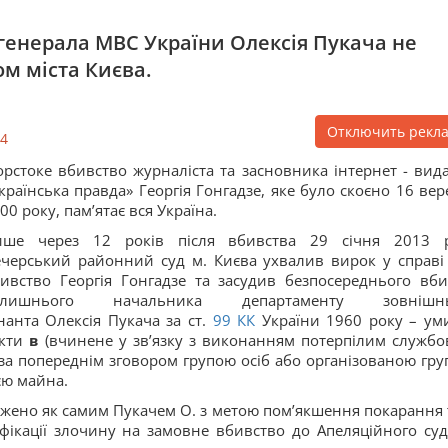
генерала МВС України Олексія Пукача не
м міста Києва.
Отключить рекл
4
рстоке вбивство журналіста та засновника інтернет - вид
країнська правда» Георгія Гонгадзе, яке було скоєно 16 вер
00 року, пам’ятає вся Україна.
ише через 12 років після вбивства 29 січня 2013 
черський районний суд м. Києва ухвалив вирок у справі
ивство Георгія Гонгадзе та засудив безпосереднього вб
олишнього начальника департаменту зовнішнь
анта Олексія Пукача за ст.
99
КК
України 1960 року – ум
нкти
в
(вчинене у зв’язку з виконанням потерпілим службо
за попереднім зговором групою осіб або організованою гру
єю майна.
ржено як самим Пукачем О. з метою пом’якшення покарання т
ікації злочину на замовне вбивство до Апеляційного суд