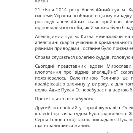
Києва.
21 січня 2014 року Апеляційний суд м. К
системи України особливо в цьому випадку 
розгляду апеляційних скарг пройшов ціл
відповідальної особи, якій можна було б зад
Апеляційний суд м. Києва незважаючи на вс
апеляційні скарги учасників кримінальног
різними приводами і останнє було призначен
Справа слухається колегією суддів, головуюч
Сьогодні представник вдови Мирослави
клопотання про відзив апеляційної скар
пояснювалось Валентиною Теличко це пл
кваліфікацією злочину у вироку, а для то
волю. Адже Пукач О. перебуває під вартою б
Проте і цього не відбулося.
Другий потерпілий у справі журналіст Олек
колегії і ця заява судом була задоволена.
Сергія Головатого) також викрадався Пукач
щастя залишився живий.