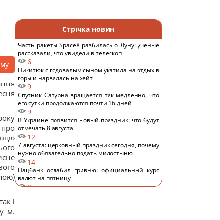
Стрічка новин
Часть ракеты SpaceX разбилась о Луну: ученые
рассказали, что увидели в телескоп
6
аму
Никитюк с годовалым сыном укатила на отдых в
горы и нарвалась на хейт
ання
9
есня
Спутник Сатурна вращается так медленно, что
его сутки продолжаются почти 16 дней
9
року
В Украине появится новый праздник: что будут
 про
отмечать 8 августа
12
ивцю
7 августа: церковный праздник сегодня, почему
ого
нужно обязательно подать милостыню
исне
14
вого
Нацбанк ослабил гривню: официальный курс
пою)
валют на пятницу
9
Россияне нанесли удары по Днепропетровской
ак і
области: погибли пять человек, много раненых
у м.
14