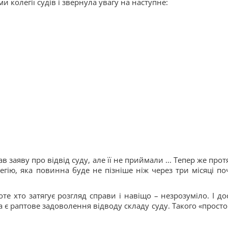
 колегії судів і звернула увагу на наступне:
заяву про відвід суду, але її не приймали ... Тепер же прот
гію, яка повинна буде не пізніше ніж через три місяці по
е хто затягує розгляд справи і навіщо – незрозуміло. І до
 є раптове задоволення відводу складу суду. Такого «просто 