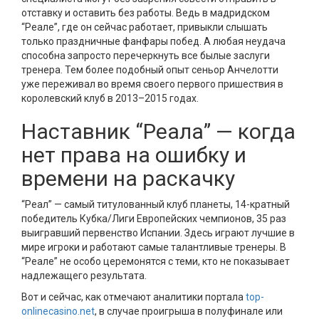
отставку и оставить без работы. Ведь в мадридском
“Реале”, где он сейчас работает, привыкли слышать
только праздничные фанфары побед. А любая неудача
способна запросто перечеркнуть все былые заслуги
тренера. Тем более подобный опыт сеньор Анчелотти
уже переживал во время своего первого пришествия в
королевский клуб в 2013–2015 годах.
Наставник “Реала” — когда
нет права на ошибку и
времени на раскачку
“Реал” — самый титулованный клуб планеты, 14-кратный
победитель Кубка/Лиги Европейских чемпионов, 35 раз
выигравший первенство Испании. Здесь играют лучшие в
мире игроки и работают самые талантливые тренеры. В
“Реале” не особо церемонятся с теми, кто не показывает
надлежащего результата.
Вот и сейчас, как отмечают аналитики портала
top-
onlinecasino.net
, в случае проигрыша в полуфинале или