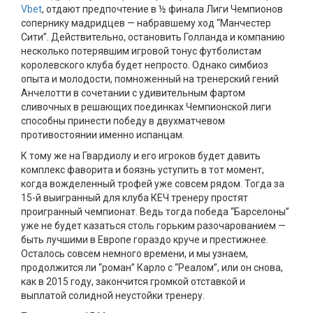
Vbet
, отдают предпочтение в ½ финала Лиги Чемпионов
сопернику мадридцев — набравшему ход “Манчестер
Сити”. Действительно, остановить Голланда и компанию
несколько потерявшим игровой тонус футболистам
королевского клуба будет непросто. Однако симбиоз
опыта и молодости, помноженный на тренерский гений
Анчелотти в сочетании с удивительным фартом
сливочных в решающих поединках Чемпионской лиги
способны принести победу в двухматчевом
противостоянии именно испанцам.
К тому же на Гвардиолу и его игроков будет давить
комплекс фаворита и боязнь уступить в тот момент,
когда вожделенный трофей уже совсем рядом. Тогда за
15-й выигранный для клуба КЕЧ тренеру простят
проигранный чемпионат. Ведь тогда победа “Барселоны”
уже не будет казаться столь горьким разочарованием —
быть лучшими в Европе гораздо круче и престижнее.
Осталось совсем немного времени, и мы узнаем,
продолжится ли “роман” Карло с “Реалом”, или он снова,
как в 2015 году, закончится громкой отставкой и
выплатой солидной неустойки тренеру.