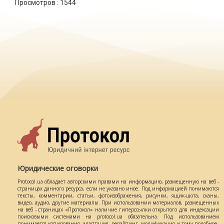
Просмотров :
1544
Юридические оговорки
Protocol.ua обладает авторскими правами на информацию, размещенную на веб -
страницах данного ресурса, если не указано иное. Под информацией понимаются
тексты, комментарии, статьи, фотоизображения, рисунки, ящик-шота, сканы,
видео, аудио, другие материалы. При использовании материалов, размещенных
на веб - страницах «Протокол» наличие гиперссылки открытого для индексации
поисковыми системами на protocol.ua обязательна. Под использованием
понимается копирования, адаптация, рерайтинг, модификация и тому подобное.