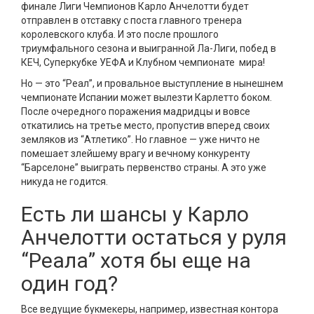
финале Лиги Чемпионов Карло Анчелотти будет
отправлен в отставку с поста главного тренера
королевского клуба. И это после прошлого
триумфального сезона и выигранной Ла-Лиги, побед в
КЕЧ, Суперкубке УЕФА и Клубном чемпионате мира!
Но — это “Реал”, и провальное выступление в нынешнем
чемпионате Испании может вылезти Карлетто боком.
После очередного поражения мадридцы и вовсе
откатились на третье место, пропустив вперед своих
земляков из “Атлетико”. Но главное — уже ничто не
помешает злейшему врагу и вечному конкуренту
“Барселоне” выиграть первенство страны. А это уже
никуда не годится.
Есть ли шансы у Карло
Анчелотти остаться у руля
“Реала” хотя бы еще на
один год?
Все ведущие букмекеры, например, известная контора