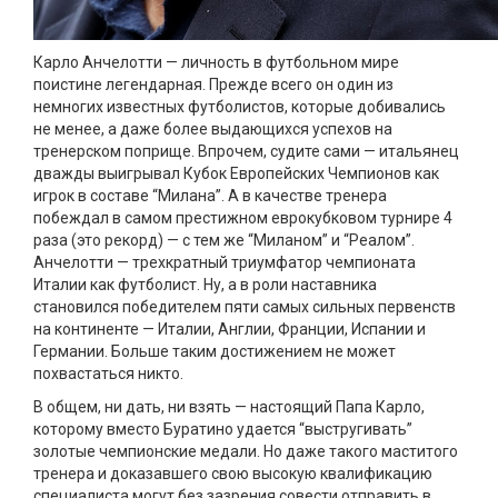
Карло Анчелотти — личность в футбольном мире
поистине легендарная. Прежде всего он один из
немногих известных футболистов, которые добивались
не менее, а даже более выдающихся успехов на
тренерском поприще. Впрочем, судите сами — итальянец
дважды выигрывал Кубок Европейских Чемпионов как
игрок в составе “Милана”. А в качестве тренера
побеждал в самом престижном еврокубковом турнире 4
раза (это рекорд) — с тем же “Миланом” и “Реалом”.
Анчелотти — трехкратный триумфатор чемпионата
Италии как футболист. Ну, а в роли наставника
становился победителем пяти самых сильных первенств
на континенте — Италии, Англии, Франции, Испании и
Германии. Больше таким достижением не может
похвастаться никто.
В общем, ни дать, ни взять — настоящий Папа Карло,
которому вместо Буратино удается “выстругивать”
золотые чемпионские медали. Но даже такого маститого
тренера и доказавшего свою высокую квалификацию
специалиста могут без зазрения совести отправить в