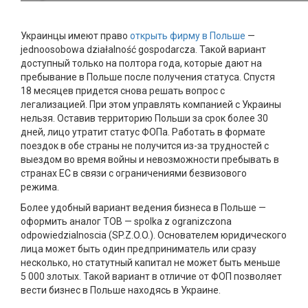
Украинцы имеют право
открыть фирму в Польше
—
jednoosobowa działalność gospodarcza. Такой вариант
доступный только на полтора года, которые дают на
пребывание в Польше после получения статуса. Спустя
18 месяцев придется снова решать вопрос с
легализацией. При этом управлять компанией с Украины
нельзя. Оставив территорию Польши за срок более 30
дней, лицо утратит статус ФОПа. Работать в формате
поездок в обе страны не получится из-за трудностей с
выездом во время войны и невозможности пребывать в
странах ЕС в связи с ограничениями безвизового
режима.
Более удобный вариант ведения бизнеса в Польше —
оформить аналог ТОВ — spolka z ogranizczona
odpowiedzialnoscia (SP.Z.O.O.). Основателем юридического
лица может быть один предприниматель или сразу
несколько, но статутный капитал не может быть меньше
5 000 злотых. Такой вариант в отличие от ФОП позволяет
вести бизнес в Польше находясь в Украине.