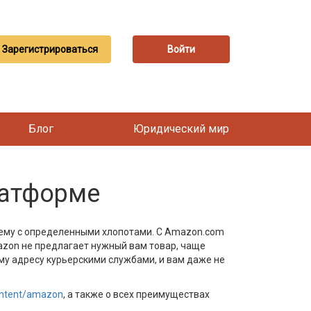
Зарегистрироваться
Войти
Блог
Юридический мир
латформе
нему с определенными хлопотами. С Amazon.com
mazon не предлагает нужный вам товар, чаще
му адресу курьерскими службами, и вам даже не
ontent/amazon
, а также о всех преимуществах