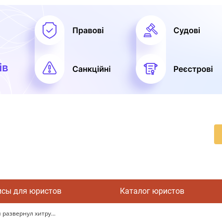
исы для юристов
Каталог юристов
развернул хитру...