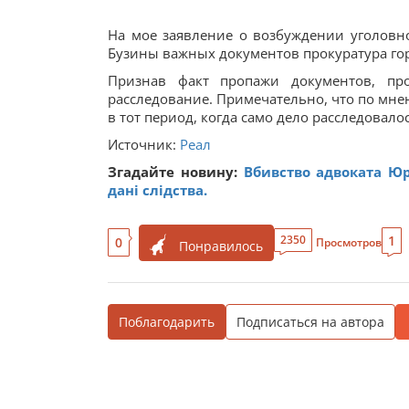
На мое заявление о возбуждении уголовно
Бузины важных документов прокуратура гор
Признав факт пропажи документов, пр
расследование. Примечательно, что по мне
в тот период, когда само дело расследовало
Источник:
Реал
Згадайте новину:
Вбивство адвоката Юрі
дані слідства.
1
2350
0
Просмотров
Понравилось
Поблагодарить
Подписаться на автора