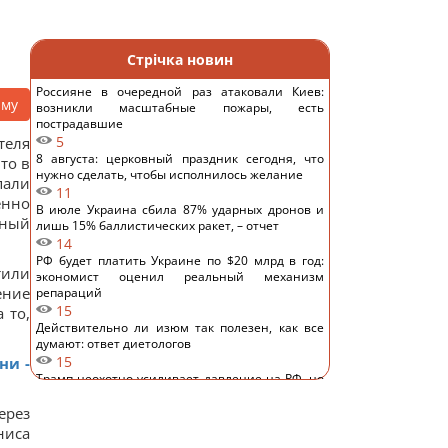
Стрічка новин
Россияне в очередной раз атаковали Киев:
аму
возникли масштабные пожары, есть
пострадавшие
5
теля
8 августа: церковный праздник сегодня, что
то в
нужно сделать, чтобы исполнилось желание
пали
11
енно
В июле Украина сбила 87% ударных дронов и
иный
лишь 15% баллистических ракет, – отчет
14
РФ будет платить Украине по $20 млрд в год:
тили
экономист оценил реальный механизм
ение
репараций
15
 то,
Действительно ли изюм так полезен, как все
думают: ответ диетологов
15
ни -
Трамп неохотно усиливает давление на РФ, но
законопроект Грэма заставит его принять меры,
– WSJ
ерез
14
ниса
Саудовская Аравия, Пакистан и Турция