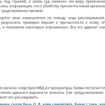
ь под стражей, а затем суд изменил им меру пресечени
лась информация, что к убийству причастна некая организ
я существование таковой.
соцсети свои измышления по поводу хода расследования
 результаты проверки версии о причастности к этому «У
 и показания некоторых опрошенных. Все это адвокат счи
 в органах следствия МВД из прокуратуры Киева поступил от
вления адвоката ведомости внесены (так предусматривает
анет его расследовать.
ини» суддя Бець О. В. взяв самовідвід. Буває і таке, але