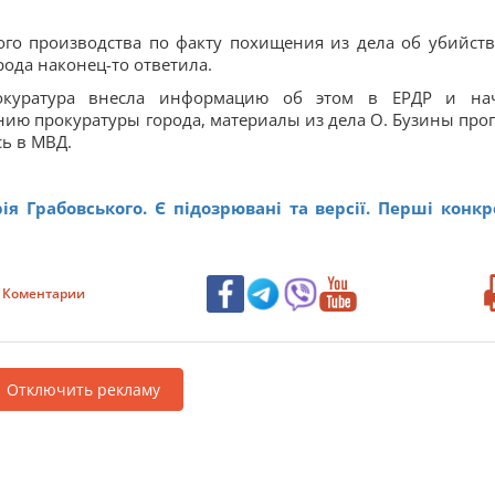
го производства по факту похищения из дела об убийств
ода наконец-то ответила.
окуратура внесла информацию об этом в ЕРДР и на
нию прокуратуры города, материалы из дела О. Бузины про
сь в МВД.
я Грабовського. Є підозрювані та версії. Перші конкр
Коментарии
Отключить рекламу