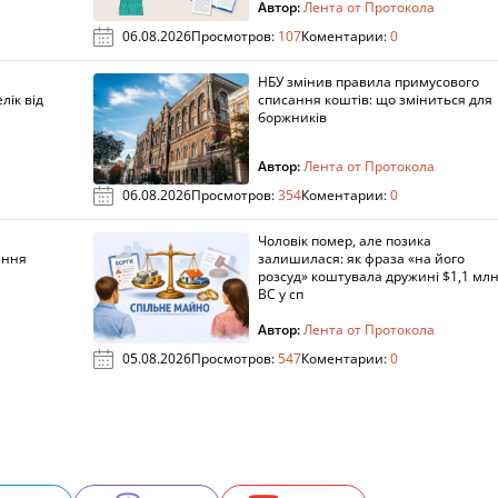
Автор:
Лента от Протокола
06.08.2026
Просмотров:
107
Коментарии:
0
НБУ змінив правила примусового
лік від
списання коштів: що зміниться для
боржників
Автор:
Лента от Протокола
06.08.2026
Просмотров:
354
Коментарии:
0
Чоловік помер, але позика
ання
залишилася: як фраза «на його
розсуд» коштувала дружині $1,1 млн
ВС у сп
Автор:
Лента от Протокола
05.08.2026
Просмотров:
547
Коментарии:
0