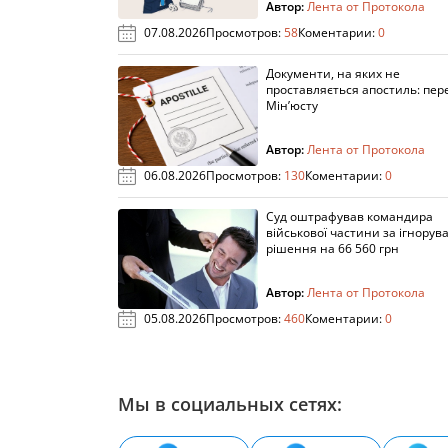
Автор:
Лента от Протокола
07.08.2026
Просмотров:
58
Коментарии:
0
Документи, на яких не
проставляється апостиль: пере
Мін’юсту
Автор:
Лента от Протокола
06.08.2026
Просмотров:
130
Коментарии:
0
Суд оштрафував командира
військової частини за ігнорув
рішення на 66 560 грн
Автор:
Лента от Протокола
05.08.2026
Просмотров:
460
Коментарии:
0
Мы в социальных сетях: