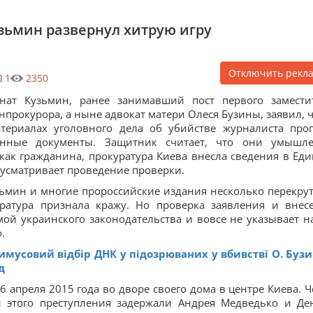
зьмин развернул хитрую игру
Отключить рекл
1
2350
нат Кузьмин, ранее занимавший пост первого замести
нпрокурора, а ныне адвокат матери Олеся Бузины, заявил, ч
териалах уголовного дела об убийстве журналиста про
енные документы. Защитник считает, что они умышл
как гражданина, прокуратура Киева внесла сведения в Ед
дусматривает проведение проверки.
Кузьмин и многие пророссийские издания несколько перекру
уратура признала кражу. Но проверка заявления и внес
мой украинского законодательства и вовсе не указывает на
.
имусовий відбір ДНК у підозрюваних у вбивстві О. Бузи
д
 апреля 2015 года во дворе своего дома в центре Киева. Ч
 этого преступления задержали Андрея Медведько и Де