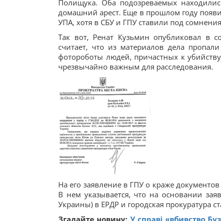
Полищука. Оба подозреваемых находилис
домашний арест. Еще в прошлом году появи
УПА, хотя в СБУ и ГПУ ставили под сомнени
Так вот, Ренат Кузьмин опубликовал в 
считает, что из материалов дела пропали
фотороботы людей, причастных к убийству,
чрезвычайно важным для расследования.
На его заявление в ГПУ о краже документов
В нем указывается, что на основании зая
Украины) в ЕРДР и городская прокуратура ст
Згадайте новину:
У справі «вбивство Буз