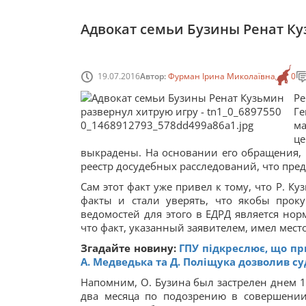
Адвокат семьи Бузины Ренат Ку
19.07.2016
Автор:
Фурман Ірина Миколаївна
0
Ре
Ге
ма
ц
выкрадены. На основании его обращения, 
реестр досудебных расследований, что пре
Сам этот факт уже привел к тому, что Р. 
факты и стали уверять, что якобы прок
ведомостей для этого в ЕДРД является нор
что факт, указанный заявителем, имел место
Згадайте новину:
ГПУ підкреслює, що пр
А. Медведька та Д. Поліщука дозволив су
Напомним, О. Бузина был застрелен днем 16
два месяца по подозрению в совершении