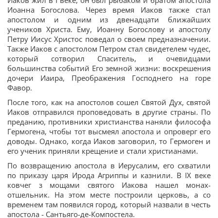
Иаков жил в I веке, он был рыбаком и братом апостола
Иоанна Богослова. Через время Иаков также стал
апостолом и одним из двенадцати ближайших
учеников Христа. Ему, Иоанну Богослову и апостолу
Петру Иисус Христос поведал о своем предназначении.
Также Иаков с апостолом Петром стал свидетелем чудес,
который сотворил Спаситель, и очевидцами
большинства событий Его земной жизни: воскрешения
дочери Иаира, Преображения Господнего на горе
Фавор.
После того, как на апостолов сошел Святой Дух, святой
Иаков отправился проповедовать в другие страны. По
преданию, противники христианства наняли философа
Гермогена, чтобы тот высмеял апостола и опроверг его
доводы. Однако, когда Иаков заговорил, то Гермоген и
его ученик приняли крещение и стали христианами.
По возвращению апостола в Иерусалим, его схватили
по приказу царя Ирода Агриппы и казнили. В IX веке
ковчег з мощами святого Иакова нашел монах-
отшельник. На этом месте построили церковь, а со
временем там появился город, который назвали в честь
апостола - Сантьяго-де-Компостела.