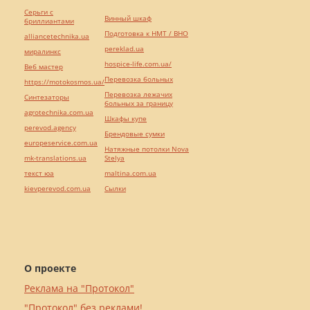
Серьги с
Винный шкаф
бриллиантами
Подготовка к НМТ / ВНО
alliancetechnika.ua
pereklad.ua
миралинкс
hospice-life.com.ua/
Веб мастер
Перевозка больных
https://motokosmos.ua/
Перевозка лежачих
Синтезаторы
больных за границу
agrotechnika.com.ua
Шкафы купе
perevod.agency
Брендовые сумки
europeservice.com.ua
Натяжные потолки Nova
mk-translations.ua
Stelya
текст юа
maltina.com.ua
kievperevod.com.ua
Cылки
О проекте
Реклама на "Протокол"
"Протокол" без реклами!