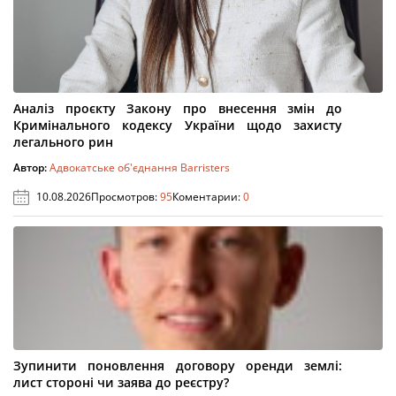
Аналіз проєкту Закону про внесення змін до
Кримінального кодексу України щодо захисту
легального рин
Автор:
Адвокатське об'єднання Barristers
10.08.2026
Просмотров:
95
Коментарии:
0
Зупинити поновлення договору оренди землі:
лист стороні чи заява до реєстру?