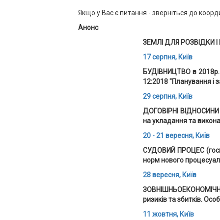
Якщо у Вас є питання - зверніться до коорд
Анонс
:
ЗЕМЛІ ДЛЯ РОЗВІДКИ І 
17 серпня, Київ
БУДІВНИЦТВО в 2018р. Н
12:2018 "Планування і з
29 серпня, Київ
ДОГОВІРНІ ВІДНОСИНИ в
на укладання та викона
20 - 21 вересня, Київ
СУДОВИЙ ПРОЦЕС (господ
норм нового процесуал
28 вересня, Київ
ЗОВНІШНЬОЕКОНОМІЧНА 
ризиків та збитків. Осо
11 жовтня, Київ