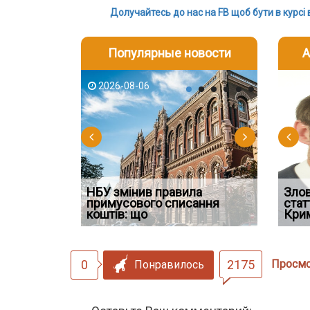
Долучайтесь до нас на FB щоб бути в курсі 
Популярные новости
А
2026-08-06
2026-08-03
2026-08
202
НБУ змінив правила
Водії можуть отримати
Якщо су
Зло
 ефективним
примусового списання
компенсацію за незаконні
відшко
стат
сту речових
коштів: що
дії
наявніс
Кри
0
2175
Просм
Понравилось