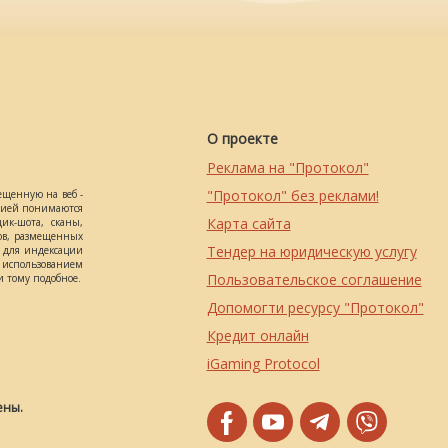
О проекте
Реклама на "Протокол"
"Протокол" без реклами!
ещенную на веб -
ацией понимаются
Карта сайта
ик-шота, сканы,
ов, размещенных
Тендер на юридическую услугу
о для индексации
использованием
Пользовательское соглашение
 тому подобное.
Допомогти ресурсу "Протокол"
Кредит онлайн
iGaming Protocol
ены.