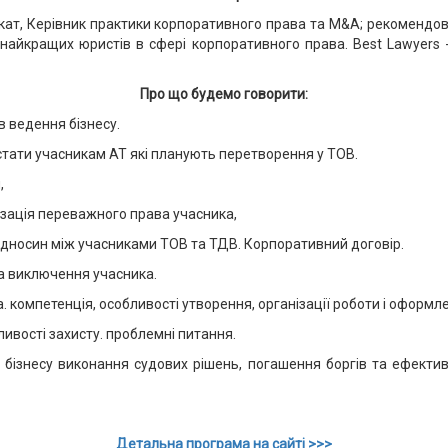
вокат, Керівник практики корпоративного права та M&A; рекомен
 з найкращих юристів в сфері корпоративного права. Best Lawyers 
Про що будемо говорити:
в ведення бізнесу.
тати учасникам АТ які планують перетворення у ТОВ.
,
ізація переважного права учасника,
відносин між учасниками ТОВ та ТДВ. Корпоративний договір.
 та виключення учасника.
. компетенція, особливості утворення, організації роботи і оформл
ивості захисту. проблемні питання.
 бізнесу виконання судових рішень, погашення боргів та ефекти
Детальна програма на сайті >>>