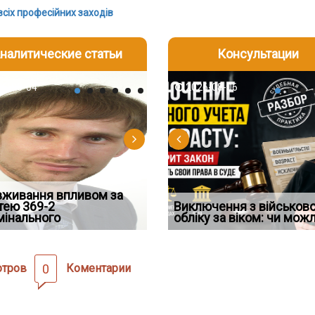
всіх професійних заходів
налитические статьи
Консультации
-06
6-08-04
2026-08-05
2026-08-06
2026-08-04
2026-08-06
2026-07-30
д встановив для
вживання впливом за
Особливості захисту у
Документи, на яких не
Переоформлення
Восьмий ААС факти
дування шкоди
тею 369-2
кримінальному
проставляється апостиль:
відстрочки за іншою
Виключення з військов
підтвердив, що ЦВ
мінального
провадженні: я
пер
підставою: нов
обліку за віком: чи мож
скас
отров
0
Коментарии