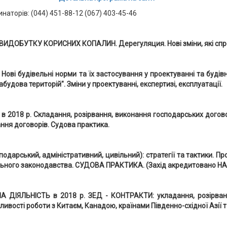
инаторів: (044) 451-88-12 (067) 403-45-46
ВИДОБУТКУ КОРИСНИХ КОПАЛИН. Дерегуляция. Нові зміни, які спрос
ові будівельні норми та їх застосування у проектуванні та будівн
абудова територій". Зміни у проектуванні, експертизі, експлуатації.
 2018 р. Складання, розірвання, виконання господарських договор
ння договорів. Судова практика.
арський, адміністративний, цивільний): стратегії та тактики. Пр
ьного законодавства. СУДОВА ПРАКТИКА. (Захід акредитовано НАА
ДІЯЛЬНІСТЬ в 2018 р. ЗЕД - КОНТРАКТИ: укладання, розірвання
бливості роботи з Китаєм, Канадою, країнами Південно-східної Азії 