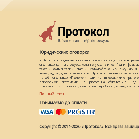
Юридические оговорки
Protocol.ua обладает авторскими правами на информацию, разм
страницах данного ресурса, если не указано иное. Под информ
тексты, комментарии, статьи, фотоизображения, рисунки, ящ
видео, аудио, другие материалы. При использовании материал
на веб - страницах «Протокол» наличие гиперссылки открытог
поисковыми системами на protocol.ua обязательна. Под 
понимается копирования, адаптация, рерайтинг, модификация и
Полный текст
Приймаємо до оплати
Copyright © 2014-2026 «Протокол». Все права защищ