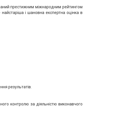
дований престижним міжнародним рейтингом
- найстаріша і шановна експертна оцінка в
ення результатів.
вного контролю за діяльністю виконавчого