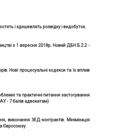
тять і здешевлять розвідку і видобуток.
ицтві з 1 вересня 2018р. Новий ДБН Б.2.2 -
ів. Нові процесуальні кодекси та їх вплив
облемні та практичні питання застосування
У - 7 балів адвокатам)
, виконання ЗЕД-контрактів. Мінімізація
та Євросоюзу.