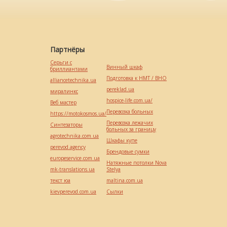
Партнёры
Серьги с
Винный шкаф
бриллиантами
Подготовка к НМТ / ВНО
alliancetechnika.ua
pereklad.ua
миралинкс
hospice-life.com.ua/
Веб мастер
Перевозка больных
https://motokosmos.ua/
Перевозка лежачих
Синтезаторы
больных за границу
agrotechnika.com.ua
Шкафы купе
perevod.agency
Брендовые сумки
europeservice.com.ua
Натяжные потолки Nova
mk-translations.ua
Stelya
текст юа
maltina.com.ua
kievperevod.com.ua
Cылки