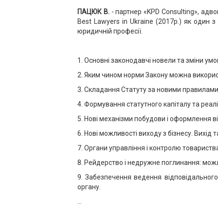
ПАЦЮК В.
- партнер «KPD Consulting», ад
Best Lawyers in Ukraine (2017р.) як один
юридичній професії.
1. Основні законодавчі новели та зміни умо
2. Яким чином норми Закону можна викорис
3. Складання Статуту за новими правилами
4. Формування статутного капіталу та реал
5. Нові механізми побудови і оформлення 
6. Нові можливості виходу з бізнесу. Вихід
7. Органи управління і контролю товариства
8. Рейдерство і недружне поглинання: можл
9. Забезпечення ведення відповідального
органу.
…