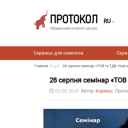
RU
Сервисы для клиентов
Серв
...
Главная
28 серпня cемінар «ТОВ та ТДВ. Нові м
28 серпня cемінар «ТОВ 
02.08.2018
Автор:
Кортекс
Просм