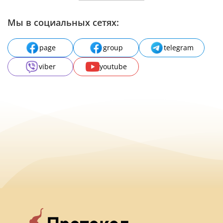
Мы в социальных сетях:
page
group
telegram
viber
youtube