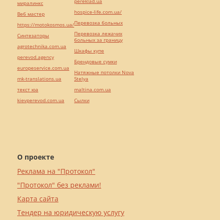
pereklad.ua
миралинкс
hospice-life.com.ua/
Веб мастер
Перевозка больных
https://motokosmos.ua/
Перевозка лежачих
Синтезаторы
больных за границу
agrotechnika.com.ua
Шкафы купе
perevod.agency
Брендовые сумки
europeservice.com.ua
Натяжные потолки Nova
mk-translations.ua
Stelya
текст юа
maltina.com.ua
kievperevod.com.ua
Cылки
О проекте
Реклама на "Протокол"
"Протокол" без реклами!
Карта сайта
Тендер на юридическую услугу