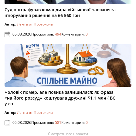
Суд оштрафував командира військової частини за
ігнорування рішення на 66 560 грн
Автор:
Лента от Протокола
05.08.2026
Просмотров:
494
Коментарии:
0
Чоловік помер, але позика залишилася: як фраза
«на його розсуд» коштувала дружині $1,1 млн ( ВС
у сп
Автор:
Лента от Протокола
05.08.2026
Просмотров:
581
Коментарии:
0
Смотреть все новости