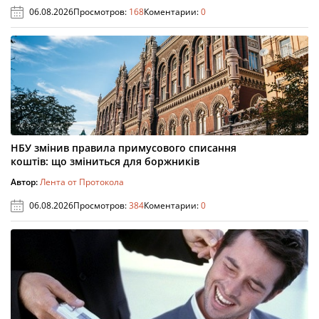
06.08.2026
Просмотров:
168
Коментарии:
0
НБУ змінив правила примусового списання
коштів: що зміниться для боржників
Автор:
Лента от Протокола
06.08.2026
Просмотров:
384
Коментарии:
0