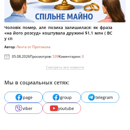
Чоловік помер, але позика залишилася: як фраза
«на його розсуд» коштувала дружині $1,1 млн ( ВС
у сп
Автор:
Лента от Протокола
05.08.2026
Просмотров:
539
Коментарии:
0
Смотреть все новости
Мы в социальных сетях:
page
group
telegram
viber
youtube