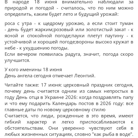
В народе 18 июня внимательно наблюдали за
природой и погодой - считалось, что по ним можно
определить, каким будет лето и будущий урожай:
роса с утра - к щедрому урожаю, а если стоит туман
- день будет жарким;розовый или золотистый закат - к
ясной и спокойной погоде;пауки плетут паутину - к
устойчивой и хорошей погоде;вороны высоко кружат в
небе - к ухудшению погоды.
Если вечером появилась радуга, значит, погода скоро
улучшится.
У кого именины 18 июня
День ангела сегодня отмечает Леонтий.
Читайте также: 17 июня: церковный праздник сегодня,
почему день считается одним из самых непростых в
году День отца в Украине 2026: когда поздравлять папу
и что ему подарить Календарь постов в 2026 году: все
главные даты по новому церковному стилю
Считается, что люди, рожденные в это время, имеют
гибкий характер и легко приспосабливаются к
обстоятельствам. Они уверенно чувствуют себя в
любых жизненных ситуациях, словно "как рыба в воде".