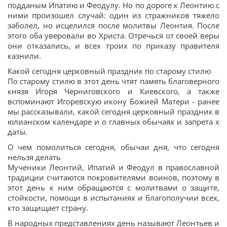
подданым Ипатию и Феодулу. Но по дороге к Леонтию с
ними произошел случай: один из стражников тяжело
заболел, но исцелился после молитвы Леонтия. После
этого оба уверовали во Христа. Отречься от своей веры
они отказались, и всех троих по приказу правителя
казнили.
Какой сегодня церковный праздник по старому стилю
По старому стилю в этот день чтят память благоверного
князя Игоря Черниговского и Киевского, а также
вспоминают Игоревскую икону Божией Матери - ранее
мы рассказывали, какой сегодня церковный праздник в
юлианском календаре и о главных обычаях и запрета х
даты.
О чем помолиться сегодня, обычаи дня, что сегодня
нельзя делать
Мученики Леонтий, Ипатий и Феодул в православной
традиции считаются покровителями воинов, поэтому в
этот день к ним обращаются с молитвами о защите,
стойкости, помощи в испытаниях и благополучии всех,
кто защищает страну.
В народных представлениях день называют Леонтьев и