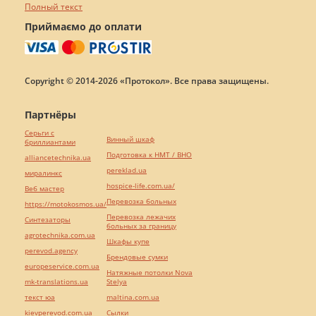
Полный текст
Приймаємо до оплати
Copyright © 2014-2026 «Протокол». Все права защищены.
Партнёры
Серьги с
Винный шкаф
бриллиантами
Подготовка к НМТ / ВНО
alliancetechnika.ua
pereklad.ua
миралинкс
hospice-life.com.ua/
Веб мастер
Перевозка больных
https://motokosmos.ua/
Перевозка лежачих
Синтезаторы
больных за границу
agrotechnika.com.ua
Шкафы купе
perevod.agency
Брендовые сумки
europeservice.com.ua
Натяжные потолки Nova
mk-translations.ua
Stelya
текст юа
maltina.com.ua
kievperevod.com.ua
Cылки