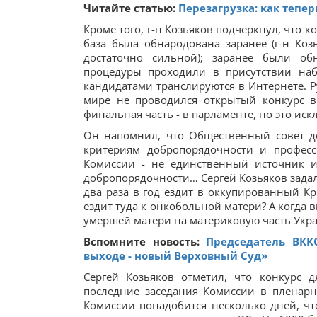
Читайте статью:
Перезагрузка: как тепе
Кроме того, г-н Козьяков подчеркнул, что 
база была обнародована заранее (г-н Козь
достаточно сильной); заранее были о
процедуры проходили в присутствии наб
кандидатами транслируются в Интернете. Р
мире не проводился открытый конкурс в
финальная часть - в парламенте, но это и
Он напомнил, что Общественный совет д
критериям добропорядочности и профес
Комиссии - не единственный источник и
добропорядочности… Сергей Козьяков задал
два раза в год ездит в оккупированный Кр
ездит туда к онкобольной матери? А когда в
умершей матери на материковую часть Украи
Вспомните новость:
Председатель ВКК
выходе - новый Верховный Суд»
Сергей Козьяков отметил, что конкурс 
последние заседания Комиссии в пленарн
Комиссии понадобится несколько дней, чт