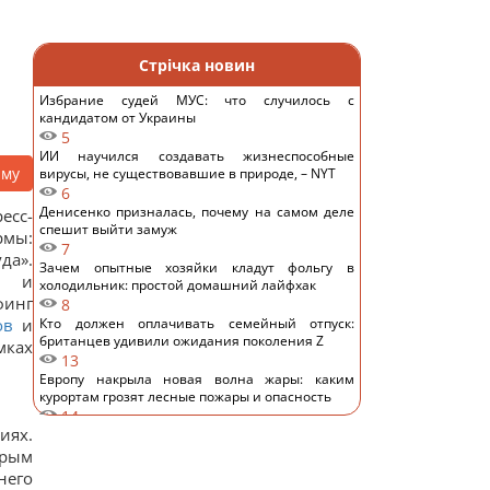
Стрічка новин
Избрание судей МУС: что случилось с
кандидатом от Украины
5
ИИ научился создавать жизнеспособные
аму
вирусы, не существовавшие в природе, – NYT
6
Денисенко призналась, почему на самом деле
есс-
спешит выйти замуж
рмы:
7
да».
Зачем опытные хозяйки кладут фольгу в
ы и
холодильник: простой домашний лайфхак
финг
8
ов
и
Кто должен оплачивать семейный отпуск:
британцев удивили ожидания поколения Z
мках
13
Европу накрыла новая волна жары: каким
курортам грозят лесные пожары и опасность
14
иях.
"Смело и мужественно": СМИ раскрыли, кто
спас украинский самолет от дрона в Лейпциге
орым
13
него