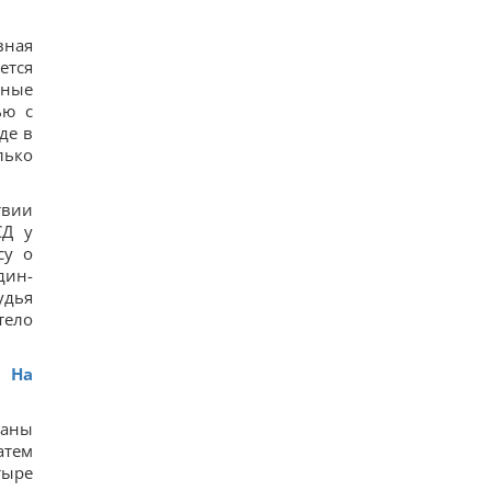
20
Старый монитор еще рано выбрасывать: как
вная
использовать его повторно с пользой
19
ется
Одна фраза мгновенно поставит на место
сные
высокомерного человека: психолог раскрыла
ью с
секрет
де в
15
лько
Россия намерена окончательно аннексировать
часть Грузии, – страны НАТО
17
твии
Суд продлил содержание под стражей
СД у
Коломойского, защита заявила о проблемах со
здоровьем
су о
15
дин-
Киев будет значительно лучше подготовлен к
удья
зиме, но фактор обстрелов и возможностей
тело
ПВО никто не отменял, - Пантелеев
13
. На
ваны
атем
тыре