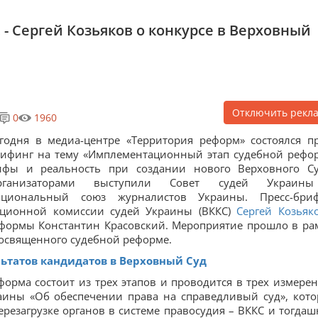
, - Сергей Козьяков о конкурсе в Верховный
Отключить рекл
0
1960
годня в медиа-центре «Территория реформ» состоялся пр
ифинг на тему «Имплементационный этап судебной рефо
ифы и реальность при создании нового Верховного Су
рганизаторами выступили Совет судей Украин
ациональный союз журналистов Украины. Пресс-бри
ационной комиссии судей Украины (ВККС)
Сергей Козьяк
еформы Константин Красовский. Мероприятие прошло в ра
освященного судебной реформе.
ьтатов кандидатов в Верховный Суд
форма состоит из трех этапов и проводится в трех измерен
аины «Об обеспечении права на справедливый суд», кот
езагрузке органов в системе правосудия – ВККС и тогдаш