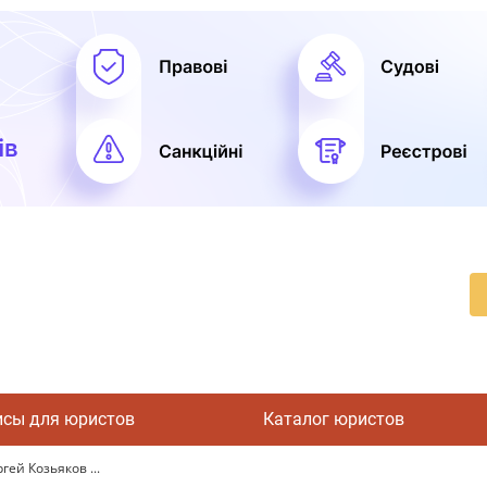
исы для юристов
Каталог юристов
гей Козьяков ...