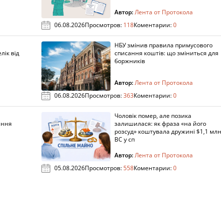
Автор:
Лента от Протокола
06.08.2026
Просмотров:
118
Коментарии:
0
НБУ змінив правила примусового
лік від
списання коштів: що зміниться для
боржників
Автор:
Лента от Протокола
06.08.2026
Просмотров:
363
Коментарии:
0
Чоловік помер, але позика
ання
залишилася: як фраза «на його
розсуд» коштувала дружині $1,1 млн
ВС у сп
Автор:
Лента от Протокола
05.08.2026
Просмотров:
558
Коментарии:
0