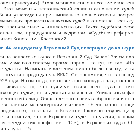
овет правосудия). Вторым этапом стало внесение изменен
. Этот момент – тектонический сдвиг в отношении суде
и. Были утверждены принципиально новые основы постро
литизация процесса назначения судей и ответственность су
ее третьем этапе – имплементация. Также судебная реф
иональном, процедурном и кадровом. «Судебная реформа
читает Константин Красовский.
с. 44 кандидати у Верховний Суд повернули до конкур
ся на вопросе конкурса в Верховный Суд. Зачем? Зачем во
рма изменяла систему фрагментарно – то тут, то там. «Н
не удастся. Начинать изменения нужно было сверху, и т
 – отметил председатель ВККС. Он напомнил, что в после
23 году. Но ни тогда, ни после этого конкурса на должност
 является то, что судьями наивысшего суда в сис
йствующие судьи, но и адвокаты и ученые. Уникальным фа
твенности (в лице Общественного совета добропорядочност
резвычайным менеджерским вызовом. Очень много проце
андидатов», - сознался г-н Козьяков. Также он озвучил циф
е, и отметил, что в Верховном суде Португалии, к прим
 для несудейских профессий – 10%), в Верховных судах С
ингапура – 15.