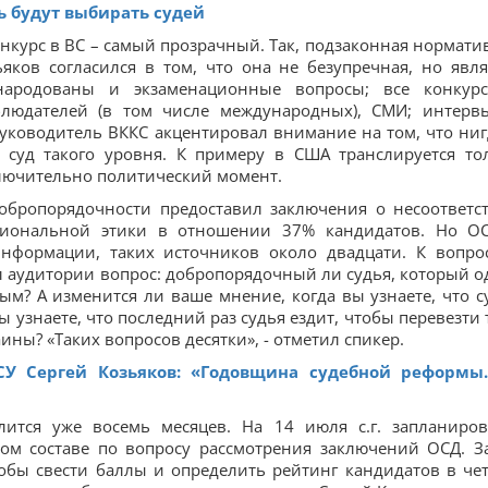
рь будут выбирать судей
конкурс в ВС – самый прозрачный. Так, подзаконная нормати
яков согласился в том, что она не безупречная, но явля
бнародованы и экзаменационные вопросы; все конкур
людателей (в том числе международных), СМИ; интерв
уководитель ВККС акцентировал внимание на том, что ниг
 суд такого уровня. К примеру в США транслируется то
сключительно политический момент.
обропорядочности предоставил заключения о несоответс
сиональной этики в отношении 37% кандидатов. Но О
нформации, таких источников около двадцати. К вопро
 аудитории вопрос: добропорядочный ли судья, который о
ым? А изменится ли ваше мнение, когда вы узнаете, что с
ы узнаете, что последний раз судья ездит, чтобы перевезти 
ны? «Таких вопросов десятки», - отметил спикер.
СУ Сергей Козьяков: «Годовщина судебной реформы
длится уже восемь месяцев. На 14 июля с.г. запланиро
ом составе по вопросу рассмотрения заключений ОСД. З
обы свести баллы и определить рейтинг кандидатов в че