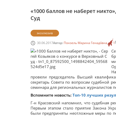
«1000 баллов не наберет никто»
Суд
эксклюзив
30.06.2017
Автор:
Понзель Марина Генадіївна
1
Се
бр
м
О
Н
провели председатель Высшей квалифик
секретарь Совета по вопросам судебной р
семинара для региональных журналистов п
Вспомните новость:
Топ-10 лучших резул
Г-н Красовский напомнил, что судебная ре
Первым этапом стало приятие Закона Укр
были предприняты неотложные меры по пер