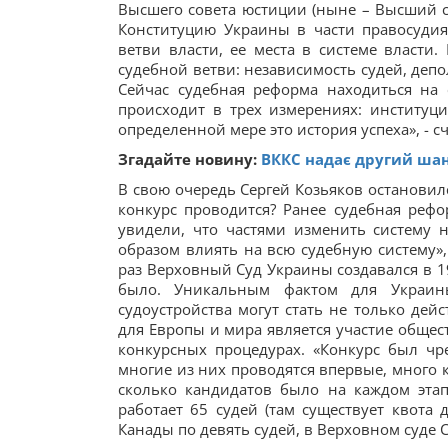
Высшего совета юстиции (ныне – Высший с
Конституцию Украины в части правосудия
ветви власти, ее места в системе власт
судебной ветви: независимость судей, депо
Сейчас судебная реформа находиться на 
происходит в трех измерениях: институц
определенной мере это история успеха», - с
Згадайте новину:
ВККС надає другий шан
В свою очередь Сергей Козьяков остановил
конкурс проводится? Ранее судебная рефо
увидели, что частями изменить систему 
образом влиять на всю судебную систему»,
раз Верховный Суд Украины создавался в 19
было. Уникальным фактом для Украины
судоустройства могут стать не только де
для Европы и мира является участие общес
конкурсных процедурах. «Конкурс был ч
многие из них проводятся впервые, много к
сколько кандидатов было на каждом этап
работает 65 судей (там существует квота
Канады по девять судей, в Верховном суде С