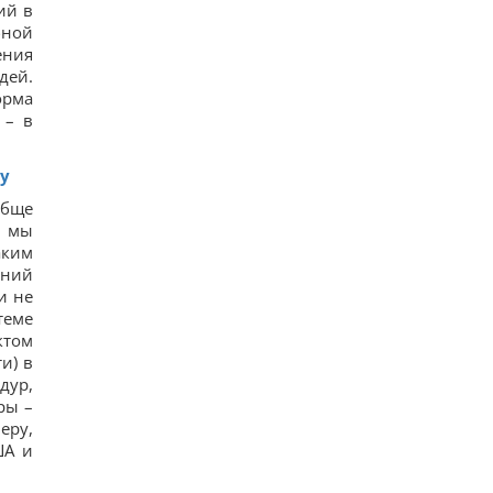
Россияне в очередной раз атаковали Киев:
ий в
возникли масштабные пожары, есть
бной
пострадавшие
ения
15
дей.
8 августа: церковный праздник сегодня, что
нужно сделать, чтобы исполнилось желание
орма
31
 – в
В июле Украина сбила 87% ударных дронов и
лишь 15% баллистических ракет, – отчет
16
су
РФ будет платить Украине по $20 млрд в год:
экономист оценил реальный механизм
обще
репараций
о мы
17
аким
Действительно ли изюм так полезен, как все
дний
думают: ответ диетологов
и не
16
теме
Трамп неохотно усиливает давление на РФ, но
законопроект Грэма заставит его принять меры,
ктом
– WSJ
и) в
15
дур,
Саудовская Аравия, Пакистан и Турция
ры –
заключили соглашение о взаимной обороне, –
Reuters
еру,
20
ША и
Россия предлагает иностранным заказчикам
новую ракету для Су-57, – СМИ