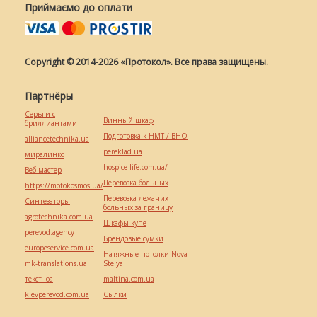
Приймаємо до оплати
Copyright © 2014-2026 «Протокол». Все права защищены.
Партнёры
Серьги с
Винный шкаф
бриллиантами
Подготовка к НМТ / ВНО
alliancetechnika.ua
pereklad.ua
миралинкс
hospice-life.com.ua/
Веб мастер
Перевозка больных
https://motokosmos.ua/
Перевозка лежачих
Синтезаторы
больных за границу
agrotechnika.com.ua
Шкафы купе
perevod.agency
Брендовые сумки
europeservice.com.ua
Натяжные потолки Nova
mk-translations.ua
Stelya
текст юа
maltina.com.ua
kievperevod.com.ua
Cылки