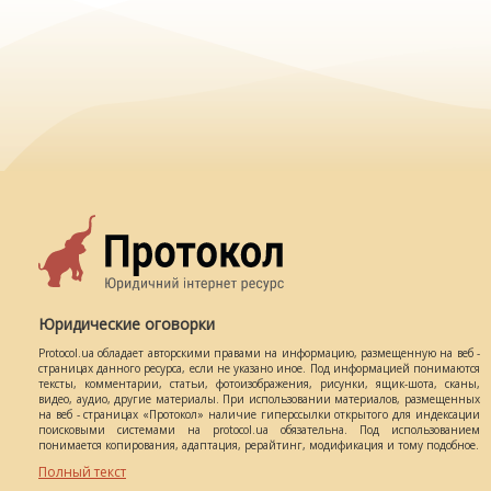
Юридические оговорки
Protocol.ua обладает авторскими правами на информацию, размещенную на веб -
страницах данного ресурса, если не указано иное. Под информацией понимаются
тексты, комментарии, статьи, фотоизображения, рисунки, ящик-шота, сканы,
видео, аудио, другие материалы. При использовании материалов, размещенных
на веб - страницах «Протокол» наличие гиперссылки открытого для индексации
поисковыми системами на protocol.ua обязательна. Под использованием
понимается копирования, адаптация, рерайтинг, модификация и тому подобное.
Полный текст