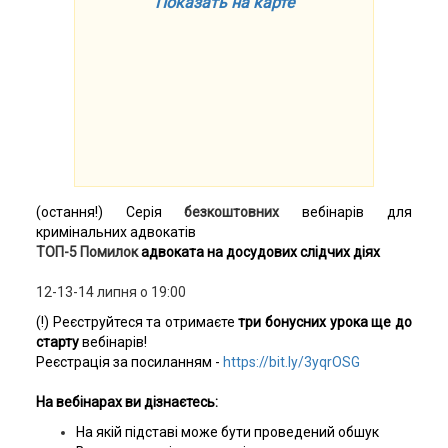
Показать на карте
(остання!) Cерія
безкоштовних
вебінарів для
кримінальних адвокатів
ТОП-5 Помилок
адвоката на досудових слідчих діях
12-13-14 липня о 19:00
(!) Реєструйтеся та отримаєте
три бонусних урока ще до
старту
вебінарів!
Реєстрація за посиланням -
https://bit.ly/3yqrOSG
На вебінарах ви дізнаєтесь:
На якій підставі може бути проведений обшук