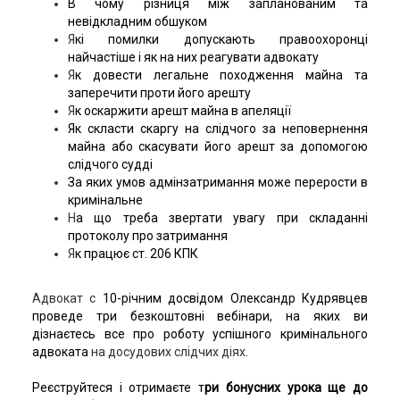
В чому різниця між запланованим та
невідкладним обшуком
Я
кі помилки допускають правоохоронці
найчастіше і як на них реагувати адвокату
Я
к довести легальне походження майна та
заперечити проти його арешту
Я
к оскаржити арешт майна в апеляції
Як скласти скаргу на слідчого за неповернення
майна або скасувати його арешт за допомогою
слiдчого суддi
За яких умов адмінзатримання може перерости в
кримінальне
Н
а що треба звертати увагу при складанні
протоколу про затримання
Я
к працює ст. 206 КПК
Адвокат с
10-річним досвідом Олександр Кудрявцев
проведе три безкоштовні вебінари, на яких ви
дізнаєтесь все про роботу успішного кримінального
адвоката
на досудових слідчих діях
.
Реєструйтеся і отримаєте т
ри бонусних урока ще до