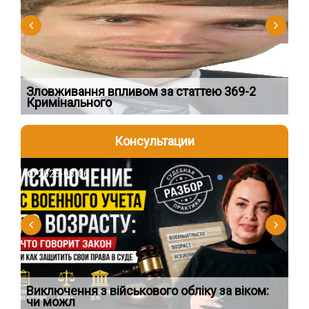
ловживання впливом за статтею 369-2
Переофо
Кримінального
підстав
Консультации
2026-08-06
2026-08
иключення з військового обліку за віком:
Спільне
чи можл
особлив