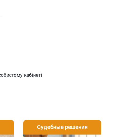
.
собистому кабінеті
Судебные решения