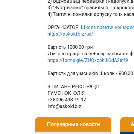
2) Відмова від перевірки і недопуск д
3) "Зустрічаємо" правильно. Покроков
4) Тактичні помилки допуску та їх нас
ОРГАНІЗАТОР:
Школа практичної юри
https://askold.biz/ua/
Вартість 1000,00 грн.
Для реєстрації на вебінар заповніть ф
https://forms.gle/ZUQxzohJiGdA2tnf9
Вартість для учасників Школи - 800,00 
З ПИТАНЬ РЕЄСТРАЦІЇ:
ГУМЕНЮК ЮЛІЯ
+38096 498 19 12
info@askold.biz
Популярные новости
А