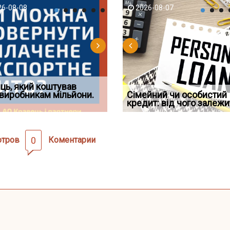
-06
6-08-08
2026-08-05
2026-08-06
2026-08-07
2026-08-07
2026-07-30
д встановив для
ць, який коштував
Документи, на яких не
Огляд практики ВС від
Восьмий ААС факти
дування шкоди
виробникам мільйони.
Чи потрібна ФОП печатка у
проставляється апостиль:
Ростислава Кравця, що
Сімейний чи особистий
підтвердив, що ЦВ
2026 році: правила засто
пер
опублі
кредит: від чого залежи
скас
отров
0
Коментарии