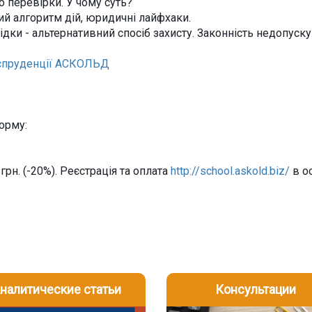
о перевірки. У чому суть?
ий алгоритм дій, юридичні лайфхаки.
лідки - альтернативний спосіб захисту. Законність недопуску
спруденції АСКОЛЬД
орму:
грн. (-20%). Реєстрація та оплата
http://school.askold.biz/
в о
налитические статьи
Консультации