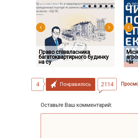
2026-08-07
2026-08-03
2026-08
202
Право співвласника
ФУНДАМЕНТАЛЬНА
Якщо су
Міся
 але позика
багатоквартирного будинку
ПРОБЛЕМА «СУДОВОЇ
відшко
агро
 фраза «на
на су
ПРАКТИКИ», АБО ПР
наявніс
Чи
4
2114
Просм
Понравилось
Оставьте Ваш комментарий: