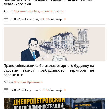
легального рин
Автор:
Адвокатське об'єднання Barristers
10.08.2026
Переглядів:
119
Коментарі:
0
Право співвласника багатоквартирного будинку на
судовий захист прибудинкової території не
залежить в
Автор:
Лента от Протокола
07.08.2026
Переглядів:
315
Коментарі:
0