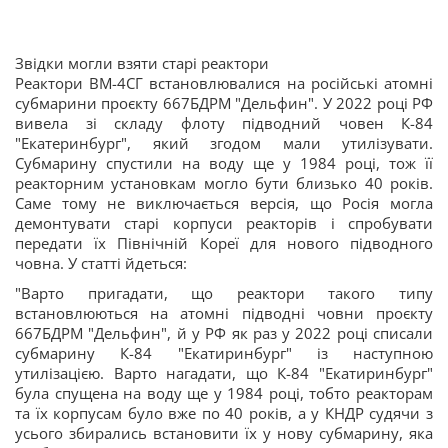
Звідки могли взяти старі реактори
Реактори ВМ-4СГ встановлювалися на російські атомні
субмарини проєкту 667БДРМ "Дельфин". У 2022 році РФ
вивела зі складу флоту підводний човен К-84
"Екатеринбург", який згодом мали утилізувати.
Субмарину спустили на воду ще у 1984 році, тож її
реакторним установкам могло бути близько 40 років.
Саме тому не виключається версія, що Росія могла
демонтувати старі корпуси реакторів і спробувати
передати їх Північній Кореї для нового підводного
човна. У статті йдеться:
"Варто пригадати, що реактори такого типу
встановлюються на атомні підводні човни проєкту
667БДРМ "Дельфин", й у РФ як раз у 2022 році списали
субмарину К-84 "Екатиринбург" із наступною
утилізацією. Варто нагадати, що К-84 "Екатиринбург"
була спущена на воду ще у 1984 році, тобто реакторам
та їх корпусам було вже по 40 років, а у КНДР судячи з
усього збирались встановити їх у нову субмарину, яка