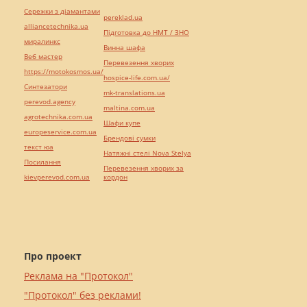
Сережки з діамантами
pereklad.ua
alliancetechnika.ua
Підготовка до НМТ / ЗНО
миралинкс
Винна шафа
Веб мастер
Перевезення хворих
https://motokosmos.ua/
hospice-life.com.ua/
Синтезатори
mk-translations.ua
perevod.agency
maltina.com.ua
agrotechnika.com.ua
Шафи купе
europeservice.com.ua
Брендові сумки
текст юа
Натяжні стелі Nova Stelya
Посилання
Перевезення хворих за
kievperevod.com.ua
кордон
Про проект
Реклама на "Протокол"
"Протокол" без реклами!