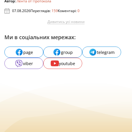
Автор:
Лента от Протокола
07.08.2026
Переглядів:
159
Коментарі:
0
Дивитись усі новини
Ми в соціальних мережах:
page
group
telegram
viber
youtube