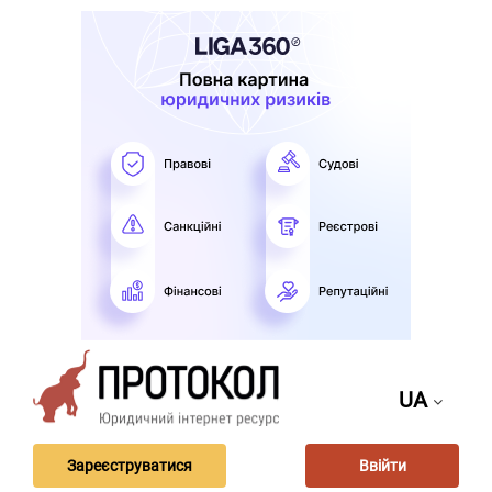
UA
Зареєструватися
Ввійти