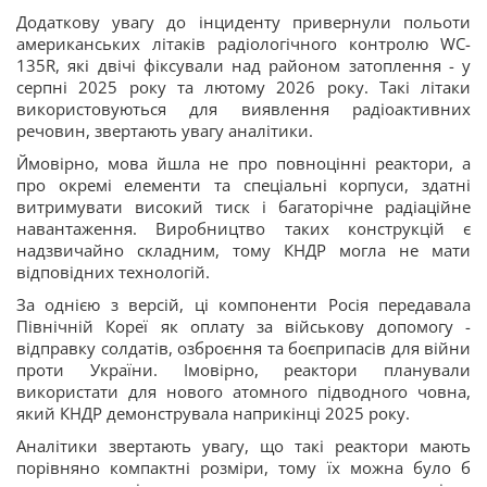
Додаткову увагу до інциденту привернули польоти
американських літаків радіологічного контролю WC-
135R, які двічі фіксували над районом затоплення - у
серпні 2025 року та лютому 2026 року. Такі літаки
використовуються для виявлення радіоактивних
речовин, звертають увагу аналітики.
Ймовірно, мова йшла не про повноцінні реактори, а
про окремі елементи та спеціальні корпуси, здатні
витримувати високий тиск і багаторічне радіаційне
навантаження. Виробництво таких конструкцій є
надзвичайно складним, тому КНДР могла не мати
відповідних технологій.
За однією з версій, ці компоненти Росія передавала
Північній Кореї як оплату за військову допомогу -
відправку солдатів, озброєння та боєприпасів для війни
проти України. Імовірно, реактори планували
використати для нового атомного підводного човна,
який КНДР демонструвала наприкінці 2025 року.
Аналітики звертають увагу, що такі реактори мають
порівняно компактні розміри, тому їх можна було б