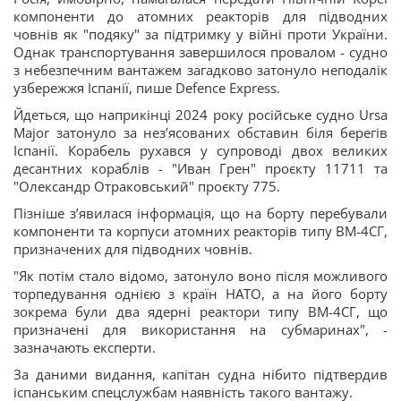
компоненти до атомних реакторів для підводних
човнів як "подяку" за підтримку у війні проти України.
Однак транспортування завершилося провалом - судно
з небезпечним вантажем загадково затонуло неподалік
узбережжя Іспанії, пише Defence Express.
Йдеться, що наприкінці 2024 року російське судно Ursa
Major затонуло за нез’ясованих обставин біля берегів
Іспанії. Корабель рухався у супроводі двох великих
десантних кораблів - "Иван Грен" проєкту 11711 та
"Олександр Отраковський" проєкту 775.
Пізніше з’явилася інформація, що на борту перебували
компоненти та корпуси атомних реакторів типу ВМ-4СГ,
призначених для підводних човнів.
"Як потім стало відомо, затонуло воно після можливого
торпедування однією з країн НАТО, а на його борту
зокрема були два ядерні реактори типу ВМ-4СГ, що
призначені для використання на субмаринах", -
зазначають експерти.
За даними видання, капітан судна нібито підтвердив
іспанським спецслужбам наявність такого вантажу.