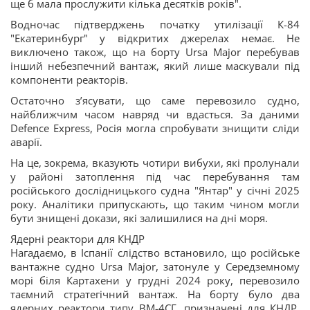
ще б мала прослужити кілька десятків років".
Водночас підтверджень початку утилізації К-84
"Екатеринбург" у відкритих джерелах немає. Не
виключено також, що на борту Ursa Major перебував
інший небезпечний вантаж, який лише маскували під
компоненти реакторів.
Остаточно з’ясувати, що саме перевозило судно,
найближчим часом навряд чи вдасться. За даними
Defence Express, Росія могла спробувати знищити сліди
аварії.
На це, зокрема, вказують чотири вибухи, які пролунали
у районі затоплення під час перебування там
російського дослідницького судна "Янтар" у січні 2025
року. Аналітики припускають, що таким чином могли
бути знищені докази, які залишилися на дні моря.
Ядерні реактори для КНДР
Нагадаємо, в Іспанії слідство встановило, що російське
вантажне судно Ursa Major, затонуле у Середземному
морі біля Картахени у грудні 2024 року, перевозило
таємний стратегічний вантаж. На борту було два
ядерних реактори типу ВМ-4СГ, призначені для КНДР.