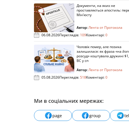
Документи, на яких не
проставляється апостиль: пере
Мін’юсту
Автор:
Лента от Протокола
06.08.2026
Переглядів:
109
Коментарі:
0
Чоловік помер, але позика
залишилася: як фраза «на йог
розсуд» коштувала дружині $1,
ВС у сп
Автор:
Лента от Протокола
05.08.2026
Переглядів:
518
Коментарі:
0
Ми в соціальних мережах:
page
group
te