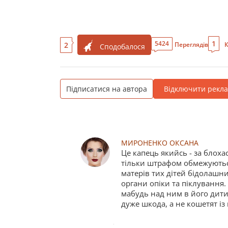
1
5424
2
Переглядів
К
Сподобалося
Підписатися на автора
Відключити рекл
МИРОНЕНКО ОКСАНА
Це капець якийсь - за блоха
тільки штрафом обмежуються
матерів тих дітей бідолашни
органи опіки та піклування.
мабудь над ним в його дитин
дуже шкода, а не кошетят із