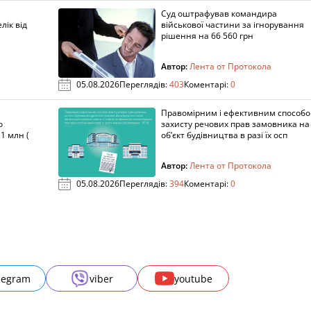
Суд оштрафував командира
лік від
військової частини за ігнорування
рішення на 66 560 грн
Автор:
Лента от Протокола
05.08.2026
Переглядів:
403
Коментарі:
0
Правомірним і ефективним способ
о
захисту речових прав замовника на
1 млн (
об’єкт будівництва в разі їх осп
Автор:
Лента от Протокола
05.08.2026
Переглядів:
394
Коментарі:
0
legram
viber
youtube