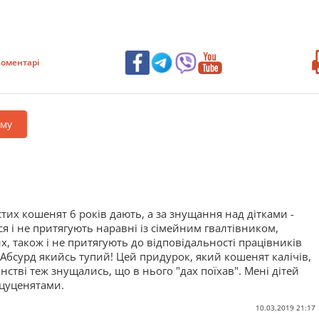
оментарі
аму
стих кошенят 6 років дають, а за знущання над дітками -
 і не притягують наравні із сімейним гвалтівником,
х, також і не притягують до відповідальності працівників
 Абсурд якийсь тупий! Цей придурок, який кошенят калічів,
стві теж знущались, що в нього "дах поїхав". Мені дітей
 цуценятами.
10.03.2019 21:17