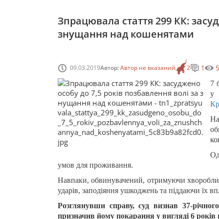
Зпрацювала стаття 299 КК: засуд
знущання над кошенятами
1
09.03.2019
Автор:
Автор не вказаний
2
7 
у 
Кр
На
об
ко
Од
умов для проживання.
Навпаки, обвинувачений, отримуючи хворобливе
ударів, заподіяння ушкоджень та піддаючи їх вп
Розглянувши справу, суд визнав 37-річног
призначив йому покарання у вигляді 6 років 