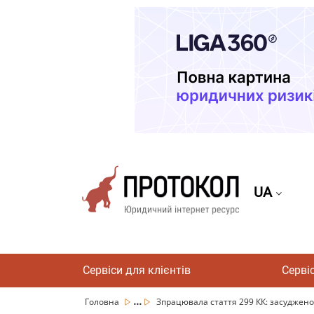
UA
Сервіси для клієнтів
Серві
...
Головна
Зпрацювала стаття 299 КК: засуджено о