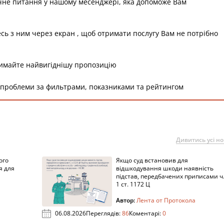
чне питання у нашому месенджері, яка допоможе Вам
есь з ним через екран , щоб отримати послугу Вам не потрібно
римайте найвигіднішу пропозицію
 проблеми за фильтрами, показниками та рейтингом
Дивитись усі н
ого
Якщо суд встановив для
я для
відшкодування шкоди наявність
підстав, передбачених приписами ч
1 ст. 1172 Ц
Автор:
Лента от Протокола
06.08.2026
Переглядів:
86
Коментарі:
0