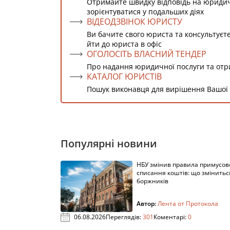
Отримайте швидку відповідь на юриди
зорієнтуватися у подальших діях
ВІДЕОДЗВІНОК ЮРИСТУ
Ви бачите свого юриста та консультуєт
йти до юриста в офіс
ОГОЛОСІТЬ ВЛАСНИЙ ТЕНДЕР
Про надання юридичної послуги та от
КАТАЛОГ ЮРИСТІВ
Пошук виконавця для вирішення Вашої
Популярні новини
НБУ змінив правила примусов
списання коштів: що змінитьс
боржників
Автор:
Лента от Протокола
06.08.2026
Переглядів:
301
Коментарі:
0