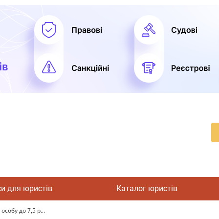
си для юристів
Каталог юристів
собу до 7,5 р...