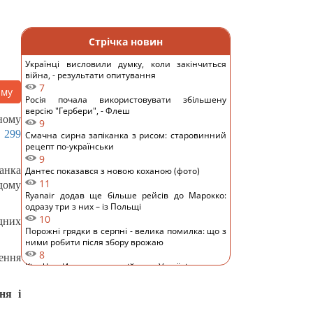
Стрічка новин
Українці висловили думку, коли закінчиться
війна, - результати опитування
7
аму
Росія почала використовувати збільшену
версію "Гербери", - Флеш
ному
9
299
Смачна сирна запіканка з рисом: старовинний
рецепт по-українськи
9
анка
Дантес показався з новою коханою (фото)
11
дому
Ryanair додав ще більше рейсів до Марокко:
одразу три з них – із Польщі
10
ідних
Порожні грядки в серпні - велика помилка: що з
ними робити після збору врожаю
8
сення
Кім Чен Ин з початку війни в Україні отримав
$22 мільярди надприбутку, – Bloomberg
19
ня і
Путін може напасти на НАТО вже восени: