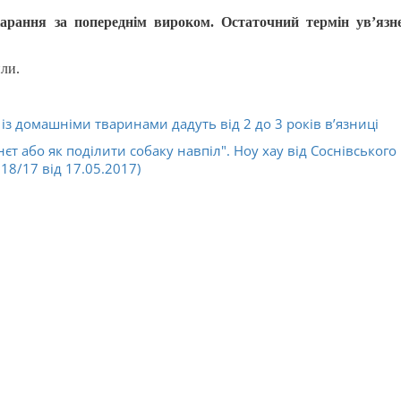
арання за попереднім вироком. Остаточний термін ув’язн
или.
із домашніми тваринами дадуть від 2 до 3 років в’язниці
 нєт або як поділити собаку навпіл". Ноу хау від Соснівського
18/17 від 17.05.2017)