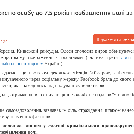
жено особу до 7,5 років позбавлення волі за
Відключити рекл
5424
березня, Київський райсуд м. Одеси оголосив вирок обвинуваче
жорстокому поводженні з тваринами (частина третя
статті
имінального кодексу
України).
гадаємо, що протягом декількох місяців 2018 року співмешк
винуваченого через соціальну мережу Facebook брала до свого 
шенят, які знаходились під піклуванням волонтерів.
нак, отримавши вказаних тварин, чоловік не надавав їм відпов
 самозадоволення, завдавав їм біль, страждання, шляхом нане
ливу термічних факторів.
о чоловіка винним у скоєнні кримінального правопорушен
позбавлення волі.