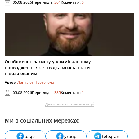
05.08.2026
Переглядів:
301
Коментарі:
0
Особливості захисту у кримінальному
провадженні: як зі свідка можна стати
підозрюваним
Автор:
Лента от Протокола
05.08.2026
Переглядів:
385
Коментарі:
1
Дивитись всі консультації
Ми в соціальних мережах:
page
group
telegram