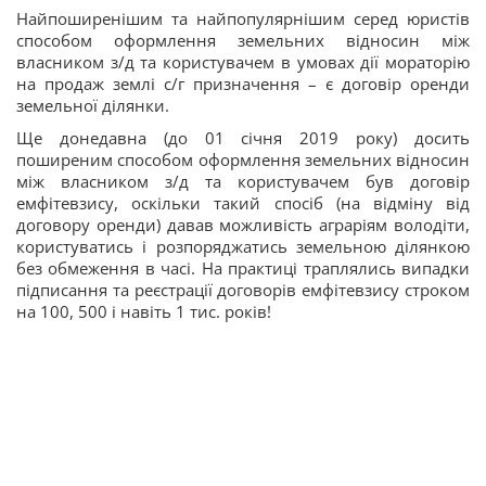
Найпоширенішим та найпопулярнішим серед юристів
способом оформлення земельних відносин між
власником з/д та користувачем в умовах дії мораторію
на продаж землі с/г призначення – є договір оренди
земельної ділянки.
Ще донедавна (до 01 січня 2019 року) досить
поширеним способом оформлення земельних відносин
між власником з/д та користувачем був договір
емфітевзису, оскільки такий спосіб (на відміну від
договору оренди) давав можливість аграріям володіти,
користуватись і розпоряджатись земельною ділянкою
без обмеження в часі. На практиці траплялись випадки
підписання та реєстрації договорів емфітевзису строком
на 100, 500 і навіть 1 тис. років!