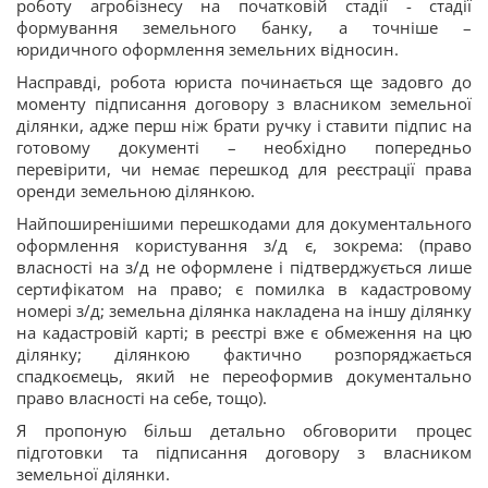
роботу агробізнесу на початковій стадії - стадії
формування земельного банку, а точніше –
юридичного оформлення земельних відносин.
Насправді, робота юриста починається ще задовго до
моменту підписання договору з власником земельної
ділянки, адже перш ніж брати ручку і ставити підпис на
готовому документі – необхідно попередньо
перевірити, чи немає перешкод для реєстрації права
оренди земельною ділянкою.
Найпоширенішими перешкодами для документального
оформлення користування з/д є, зокрема: (право
власності на з/д не оформлене і підтверджується лише
сертифікатом на право; є помилка в кадастровому
номері з/д; земельна ділянка накладена на іншу ділянку
на кадастровій карті; в реєстрі вже є обмеження на цю
ділянку; ділянкою фактично розпоряджається
спадкоємець, який не переоформив документально
право власності на себе, тощо).
Я пропоную більш детально обговорити процес
підготовки та підписання договору з власником
земельної ділянки.