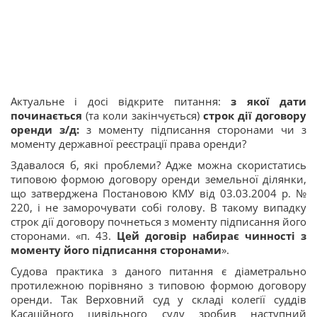
Актуальне і досі відкрите питання:
з якої дати
починається
(та коли закінчується)
строк дії договору
оренди з/д:
з моменту підписання сторонами чи з
моменту державної реєстрації права оренди?
Здавалося б, які проблеми? Адже можна скористатись
типовою формою договору оренди земельної ділянки,
що затверджена Постановою КМУ від 03.03.2004 р. №
220, і не заморочувати собі голову. В такому випадку
строк дії договору почнеться з моменту підписання його
сторонами. «п. 43.
Цей договір набирає чинності з
моменту його підписання сторонами
».
Судова практика з даного питання є діаметрально
протилежною порівняно з типовою формою договору
оренди. Так Верховний суд у складі колегії суддів
Касаційного цивільного суду зробив наступний