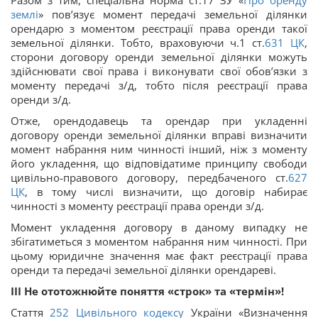
Разом з тим, спеціальна норма ст.17 ЗУ «
Про оренду
землі
» пов’язує момент передачі земельної ділянки
орендарю з моментом реєстрації права оренди такої
земельної ділянки. Тобто, враховуючи ч.1 ст.
631
ЦК
,
сторони договору оренди земельної ділянки можуть
здійснювати свої права і виконувати свої обов’язки з
моменту передачі з/д, тобто після реєстрації права
оренди з/д.
Отже, орендодавець та орендар при укладенні
договору оренди земельної ділянки вправі визначити
момент набрання ним чинності інший, ніж з моменту
його укладення, що відповідатиме принципу свободи
цивільно-правового договору, передбаченого ст.
627
ЦК
, в тому числі визначити, що договір набирає
чинності з моменту реєстрації права оренди з/д.
Момент укладення договору в даному випадку не
збігатиметься з моментом набрання ним чинності. При
цьому юридичне значення має факт реєстрації права
оренди та передачі земельної ділянки орендареві.
III
Не ототожнюйте поняття «строк» та «термін»!
Стаття
252
Цивільного кодексу
України «Визначення