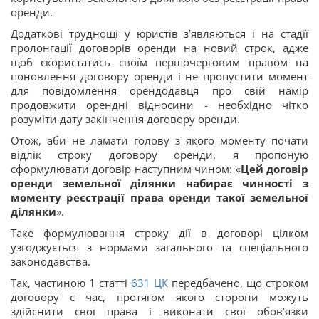
оренди.
Додаткові труднощі у юристів з’являються і на стадії
пролонгації договорів оренди на новий строк, адже
щоб скористатись своїм першочерговим правом на
поновлення договору оренди і не пропустити момент
для повідомлення орендодавця про свій намір
продовжити орендні відносини - необхідно чітко
розуміти дату закінчення договору оренди.
Отож, аби не ламати голову з якого моменту почати
відлік строку договору оренди, я пропоную
сформулювати договір наступним чином: «
Цей договір
оренди земельної ділянки набирає чинності з
моменту реєстрації права оренди такої земельної
ділянки
».
Таке формулювання строку дії в договорі цілком
узгоджується з нормами загального та спеціального
законодавства.
Так, частиною 1 статті
631
ЦК
передбачено, що строком
договору є час, протягом якого сторони можуть
здійснити свої права і виконати свої обов’язки