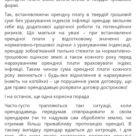
формі.
Так, встановлюючи орендну плату в твердій грошовій
сумі без урахування індексів інфляції орендар звільняє
себе від додаткової щорічної роботи та потенційних
ризиків. Що мається на увазі – при встановленні
орендної плати у відсотковому значенні до
нормативно-грошової оцінки з урахуванням індексації,
орендар зобов’язаний пильно стежити за нормативно-
грошовою оцінкою землі а також кожного року перед
нарахуванням орендної плати враховувати індекс
інфляції. Таким чином сума орендної плати кожного
року змінюється і будь-яке відхилення в нарахуванні
(навіть на копійки) – це порушення умов договору, що
дає право орендодавцю розірвати договір достроково!
І на останок, ще одна корисна порада
Часто-густо трапляються такі ситуації, коли
орендодавець передумав співпрацювати зі своїм
орендарем (чи то надумав сам обробляти землю, чи
отримав більш привабливу пропозицію оренди). В
такому випадку орендар вдається до хитрощів, і для
того, аби мати право достроково розірвати орендні