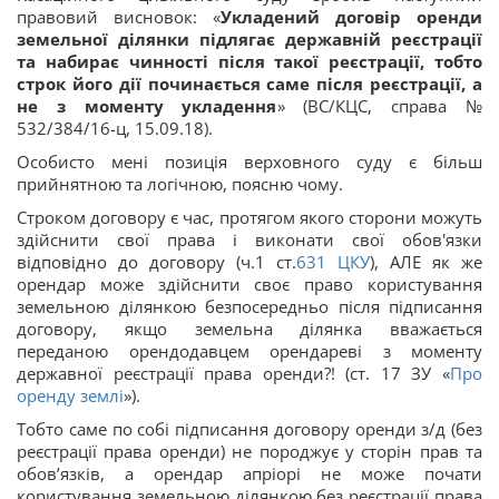
правовий висновок: «
Укладений договір оренди
земельної ділянки підлягає державній реєстрації
та набирає чинності після такої реєстрації, тобто
строк його дії починається саме після реєстрації, а
не з моменту укладення
» (ВС/КЦС, справа №
532/384/16-ц, 15.09.18).
Особисто мені позиція верховного суду є більш
прийнятною та логічною, поясню чому.
Строком договору є час, протягом якого сторони можуть
здійснити свої права і виконати свої обов'язки
відповідно до договору (ч.1 ст.
631
ЦКУ
), АЛЕ як же
орендар може здійснити своє право користування
земельною ділянкою безпосередньо після підписання
договору, якщо земельна ділянка вважається
переданою орендодавцем орендареві з моменту
державної реєстрації права оренди?! (ст. 17 ЗУ «
Про
оренду землі
»).
Тобто саме по собі підписання договору оренди з/д (без
реєстрації права оренди) не породжує у сторін прав та
обов’язків, а орендар апріорі не може почати
користування земельною ділянкою без реєстрації права