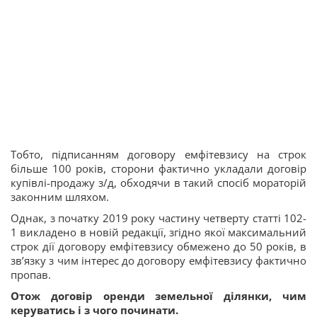
Тобто, підписанням договору емфітевзису на строк
більше 100 років, сторони фактично укладали договір
купівлі-продажу з/д, обходячи в такий спосіб мораторій
законним шляхом.
Однак, з початку 2019 року частину четверту статті 102-
1 викладено в новій редакції, згідно якої максимальний
строк дії договору емфітевзису обмежено до 50 років, в
зв’язку з чим інтерес до договору емфітевзису фактично
пропав.
Отож договір оренди земельної ділянки, чим
керуватись і з чого починати.