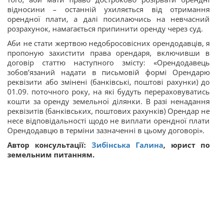
відносини – останній ухиляється від отримання
орендної плати, а далі посилаючись на невчасний
розрахунок, намагається припинити оренду через суд.
Аби не стати жертвою недобросовісних орендодавців, я
пропоную захистити права орендаря, включивши в
договір статтю наступного змісту: «Орендодавець
зобов’язаний надати в письмовій формі Орендарю
реквізити або змінені (банківські, поштові рахунки) до
01.09. поточного року, на які будуть перераховуватись
кошти за оренду земельної ділянки. В разі ненадання
реквізитів (банківських, поштових рахунків) Орендар не
несе відповідальності щодо не виплати орендної плати
Орендодавцю в терміни зазначенні в цьому договорі».
Автор консультації:
Зибінська Галина
, юрист по
земельним питанням.