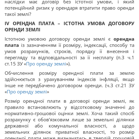
наслідки має договір без істотної умови, і який
потенційний ризик у орендаря втратити право оренди
такої землі?
IV
ОРЕНДНА ПЛАТА – ІСТОТНА УМОВА ДОГОВОРУ
ОРЕНДИ ЗЕМЛІ
Істотною умовою договору оренди землі є
орендна
плата
із зазначенням її розміру, індексації, способу та
умов розрахунків, строків, порядку її внесення і
перегляду та відповідальності за її несплату (п.3 ч.1
ст.15 ЗУ «
Про оренду землі
»).
Обчислення розміру орендної плати за землю
здійснюється з урахуванням індексів інфляції, якщо
інше не передбачено договором оренди. (ч.3 ст.21 ЗУ
«
Про оренду землі
»
Розмір орендної плати в договорі оренди землі, як
правило встановлюють у відсотковому значенні до
нормативно-грошової оцінки землі. Хоча такий спосіб
розрахунку є обов’язковим лише за земельні ділянки
державної або комунальної власності, а щодо
земельних ділянок приватної власності, то розмір
орендної плати може визначатись в твердій грошовій