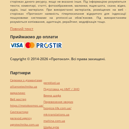
сторінках даного ресурсу, якщо не вказано інше. Під інформацією розуміються
тексти, коментарі, статті, фотозображення, малюнки, ящик-шота, скани, відео,
аудіо, інші матеріали. При використанні матеріалів, розміщених на веб -
сторінках «Протокол» наявність гіперпосилання відкритого для індексації
пошуковими системами на protocol.ua обов`язкове. Під використанням
розуміється копіювання, адаптація, рерайтинг, модифікація тощо.
Повний текст
Приймаємо до оплати
Copyright © 2014-2026 «Протокол». Всі права захищені.
Партнери
Сережки з діамантами
pereklad.ua
alliancetechnika.ua
Підготовка до НМТ / ЗНО
миралинкс
Винна шафа
Веб мастер
Перевезення хворих
https://motokosmos.ua/
hospice-life.com.ua/
Синтезатори
mk-translations.ua
perevod.agency
maltina.com.ua
agrotechnika.com.ua
Шафи купе