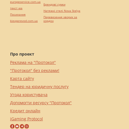
europeservice.com.ua
Брендові сумки
текст юа
Натяжні стелі Nova Stelya
Посилання
Перевезення хворих за
kievperevod.com.ua
кордон
Про проект
Реклама на "Протокол"
"Протокол" без реклами!
Карта сайту
Тендер на юридичну послугу
Угода користувача
Допомогти ресурсу "Протокол"
Кредит онлайн
iGaming Protocol