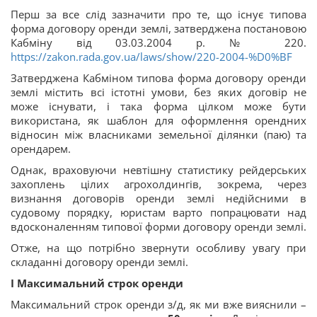
Перш за все слід зазначити про те, що існує типова
форма договору оренди землі, затверджена постановою
Кабміну від 03.03.2004 р. № 220.
https://zakon.rada.gov.ua/laws/show/220-2004-%D0%BF
Затверджена Кабміном типова форма договору оренди
землі містить всі істотні умови, без яких договір не
може існувати, і така форма цілком може бути
використана, як шаблон для оформлення орендних
відносин між власниками земельної ділянки (паю) та
орендарем.
Однак, враховуючи невтішну статистику рейдерських
захоплень цілих агрохолдингів, зокрема, через
визнання договорів оренди землі недійсними в
судовому порядку, юристам варто попрацювати над
вдосконаленням типової форми договору оренди землі.
Отже, на що потрібно звернути особливу увагу при
складанні договору оренди землі.
І Максимальний строк оренди
Максимальний строк оренди з/д, як ми вже вияснили –