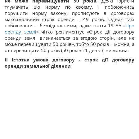
не може перевищувати 50 років
. Деякі юристи
тлумачать цю норму по своєму, і побоюючись
порушити норму закону, прописують в договорах
максимальний строк оренди – 49 років. Однак такі
побоювання є безпідставними, адже стаття 19 ЗУ «
Про
оренду землі
» чітко регламентує «Строк дії договору
оренди землі визначається за згодою сторін, але не
може перевищувати 50 років», тобто 50 років – можна, а
от перевищити 50 років (50 років і 1 день ) -не можна.
ІІ Істотна умова договору - строк дії договору
оренди земельної ділянки