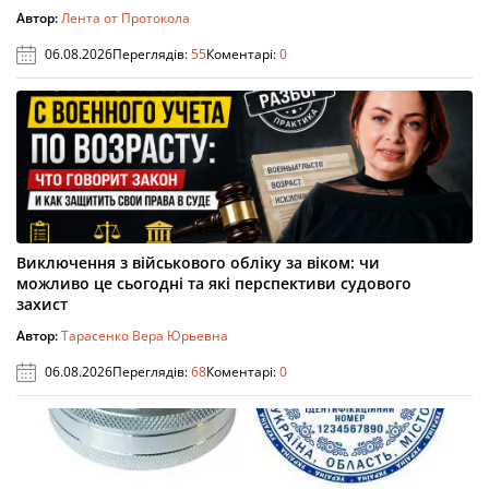
Автор:
Лента от Протокола
06.08.2026
Переглядів:
55
Коментарі:
0
Виключення з військового обліку за віком: чи
можливо це сьогодні та які перспективи судового
захист
Автор:
Тарасенко Вера Юрьевна
06.08.2026
Переглядів:
68
Коментарі:
0