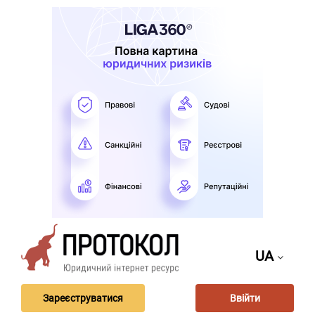
UA
Зареєструватися
Ввійти