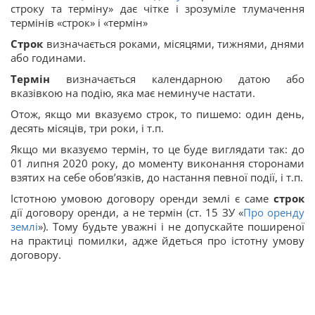
строку та терміну» дає чітке і зрозуміле тлумачення
термінів «строк» і «термін»
Строк
визначається роками, місяцями, тижнями, днями
або годинами.
Термін
визначається календарною датою або
вказівкою на подію, яка має неминуче настати.
Отож, якщо ми вказуємо строк, то пишемо: один день,
десять місяців, три роки, і т.п.
Якщо ми вказуємо термін, то це буде виглядати так: до
01 липня 2020 року, до моменту виконання сторонами
взятих на себе обов’язків, до настання певної події, і т.п.
Істотною умовою договору оренди землі є саме
строк
дії договору оренди, а не термін (ст. 15 ЗУ «
Про оренду
землі
»). Тому будьте уважні і не допускайте поширеної
на практиці помилки, адже йдеться про істотну умову
договору.