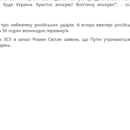
уде Україна. Христос воскрес! Воістину воскрес!", - ск
ро небезпеку російських ударів. А вчора ввечері російс
а 30 годин великоднє перемир'я.
 ЗСУ в запасі Роман Світан заявив, що Путін утримається
кдень.