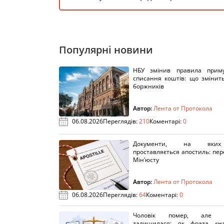
Популярні новини
НБУ змінив правила приму
списання коштів: що змінит
боржників
Автор:
Лента от Протокола
06.08.2026
Переглядів:
210
Коментарі:
0
Документи, на яки
проставляється апостиль: пере
Мін’юсту
Автор:
Лента от Протокола
06.08.2026
Переглядів:
64
Коментарі:
0
Чоловік помер, але п
залишилася: як фраза «н