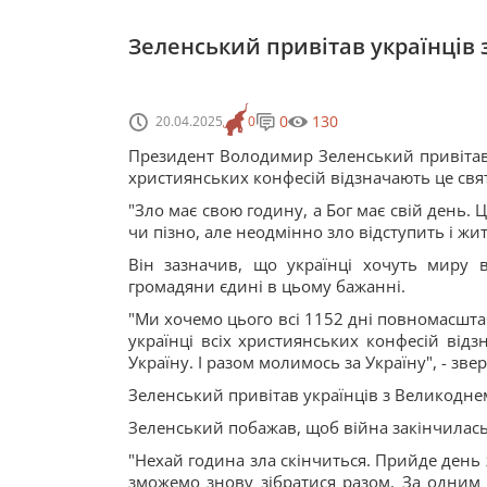
Зеленський привітав українців 
0
130
20.04.2025
0
Президент Володимир Зеленський привітав 
християнських конфесій відзначають це свят
"Зло має свою годину, а Бог має свій день. Ц
чи пізно, але неодмінно зло відступить і жи
Він зазначив, що українці хочуть миру 
громадяни єдині в цьому бажанні.
"Ми хочемо цього всі 1152 дні повномасшта
українці всіх християнських конфесій від
Україну. І разом молимось за Україну", - звер
Зеленський привітав українців з Великодне
Зеленський побажав, щоб війна закінчилась
"Нехай година зла скінчиться. Прийде день 
зможемо знову зібратися разом. За одним 