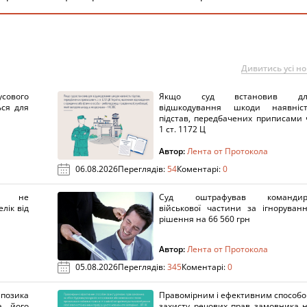
Дивитись усі н
сового
Якщо суд встановив дл
ься для
відшкодування шкоди наявніс
підстав, передбачених приписами 
1 ст. 1172 Ц
Автор:
Лента от Протокола
06.08.2026
Переглядів:
54
Коментарі:
0
х не
Суд оштрафував командир
лік від
військової частини за ігноруван
рішення на 66 560 грн
Автор:
Лента от Протокола
05.08.2026
Переглядів:
345
Коментарі:
0
озика
Правомірним і ефективним способ
а його
захисту речових прав замовника 