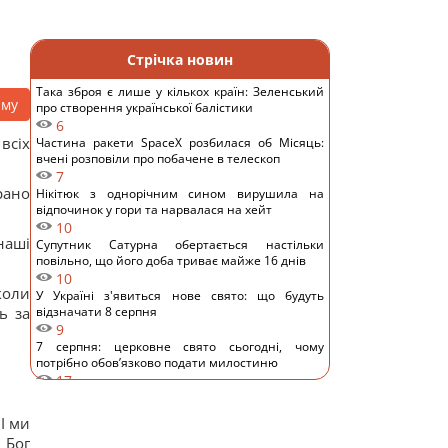
Стрічка новин
Така зброя є лише у кількох країн: Зеленський
аму
про створення української балістики
6
всіх
Частина ракети SpaceX розбилася об Місяць:
вчені розповіли про побачене в телескоп
7
 рано
Нікітюк з однорічним сином вирушила на
відпочинок у гори та нарвалася на хейт
10
наші
Супутник Сатурна обертається настільки
повільно, що його доба триває майже 16 днів
10
коли
У Україні з'явиться нове свято: що будуть
ь за
відзначати 8 серпня
9
7 серпня: церковне свято сьогодні, чому
потрібно обов’язково подати милостиню
17
Нацбанк послабив гривню: офіційний курс
валют на п’ятницю
І ми
10
 Бог