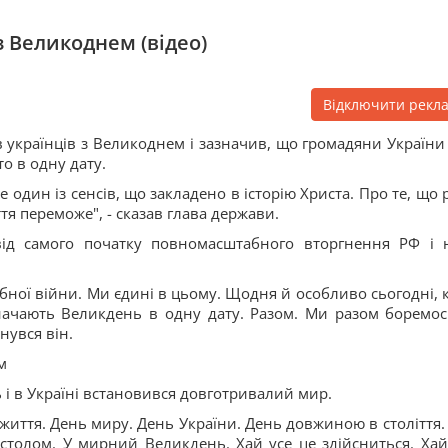
з Великоднем (відео)
Відключити рекл
українців з Великоднем і зазначив, що громадяни України 
о в одну дату.
е один із сенсів, що закладено в історію Христа. Про те, що
ття переможе", - сказав глава держави.
від самого початку повномасштабного вторгнення РФ і 
бної війни. Ми єдині в цьому. Щодня й особливо сьогодні, 
значають Великдень в одну дату. Разом. Ми разом боремос
нувся він.
м
 і в Україні встановився довготривалий мир.
життя. День миру. День України. День довжиною в століття. 
столом. У мирний Великдень. Хай усе це здійсниться. Хай