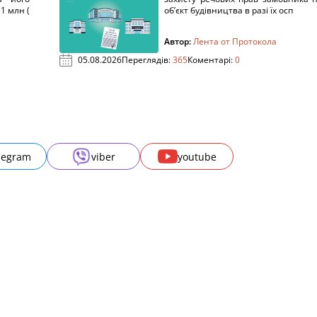
1 млн (
об’єкт будівництва в разі їх осп
Автор:
Лента от Протокола
05.08.2026
Переглядів:
365
Коментарі:
0
legram
viber
youtube