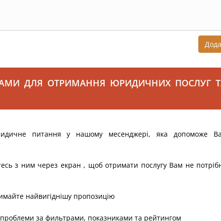
Дод
САМИ ДЛЯ ОТРИМАННЯ ЮРИДИЧНИХ ПОСЛУГ Т
ридичне питання у нашому месенджері, яка допоможе В
тесь з ним через екран , щоб отримати послугу Вам не потріб
римайте найвигіднішу пропозицію
 проблеми за фильтрами, показниками та рейтингом