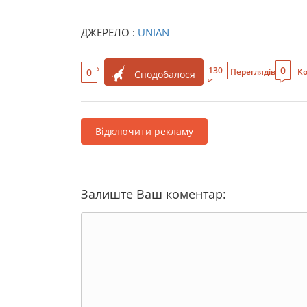
ДЖЕРЕЛО :
UNIAN
0
130
0
Переглядів
Ко
Сподобалося
Відключити рекламу
Залиште Ваш коментар: