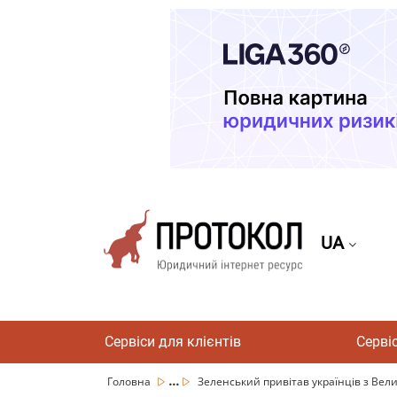
UA
Сервіси для клієнтів
Серві
...
Головна
Зеленський привітав українців з Велик