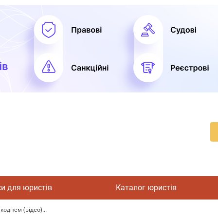
си для юристів
Каталог юристів
однем (відео)...