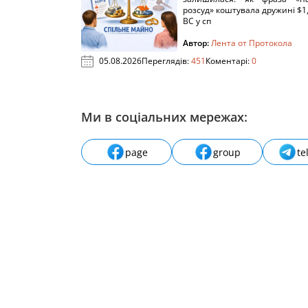
розсуд» коштувала дружині $1,
ВС у сп
Автор:
Лента от Протокола
05.08.2026
Переглядів:
451
Коментарі:
0
Ми в соціальних мережах:
page
group
te